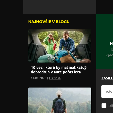
NAJNOVŠIE V BLOGU
N
N
v je
10 vecí, ktoré by mal mať každý
dobrodruh v aute počas leta
11.06.2026 |
Turistika
ZASIE
Sú