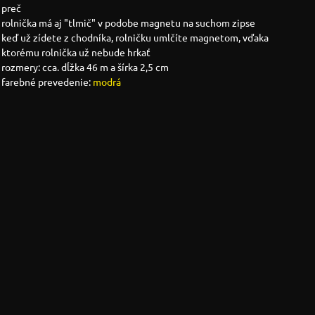
preč
rolnička má aj "tlmič" v podobe magnetu na suchom zipse
keď už zídete z chodníka, rolničku umlčíte magnetom, vďaka
ktorému rolnička už nebude hrkať
rozmery: cca. dĺžka 46 m a šírka 2,5 cm
farebné prevedenie:
modrá