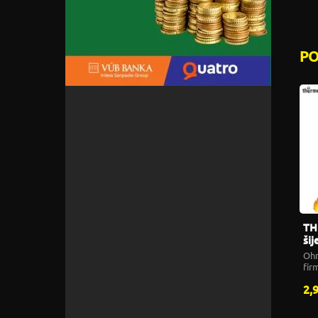
P
TH
šij
Ohr
fir
pre
2,
poč