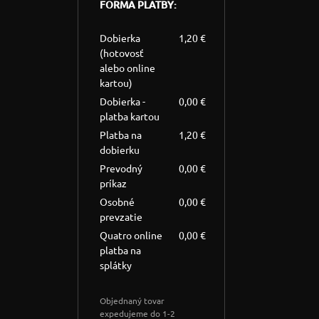
FORMA PLATBY:
Dobierka
1,20 €
(hotovosť
alebo online
kartou)
Dobierka -
0,00 €
platba kartou
Platba na
1,20 €
dobierku
Prevodný
0,00 €
príkaz
Osobné
0,00 €
prevzatie
Quatro online
0,00 €
platba na
splátky
Objednaný tovar
expedujeme do 1-2