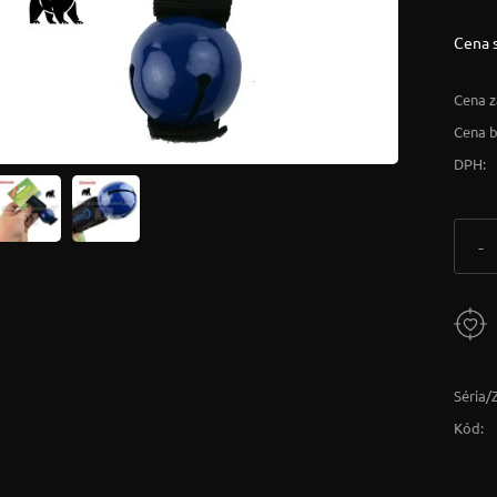
Cena 
Cena z
Cena 
DPH:
-
Séria/
Kód: