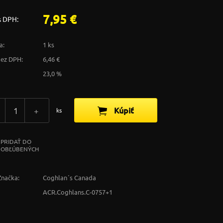
7,95 €
s DPH:
a:
1 ks
bez DPH:
6,46 €
23,0 %
Kúpiť
+
ks
PRIDAŤ DO
OBĽÚBENÝCH
Značka:
Coghlan´s Canada
ACR.Coghlans.C-0757+1