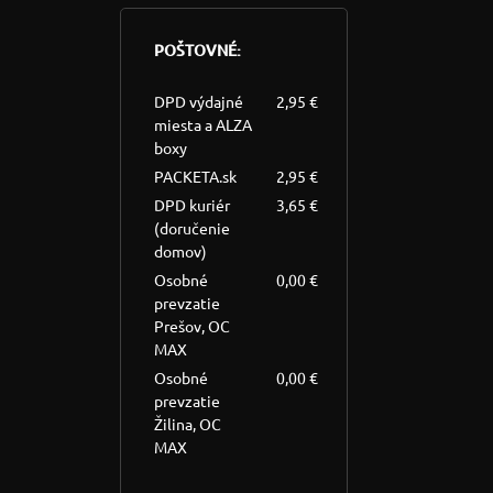
POŠTOVNÉ:
DPD výdajné
2,95 €
miesta a ALZA
boxy
PACKETA.sk
2,95 €
DPD kuriér
3,65 €
(doručenie
domov)
Osobné
0,00 €
prevzatie
Prešov, OC
MAX
Osobné
0,00 €
prevzatie
Žilina, OC
MAX