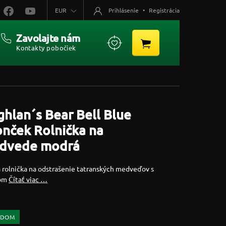
EUR
Prihlásenie
•
Registrácia
Zavolajte nám
Kontakty pobočiek
hlan´s Bear Bell Blue
nček Rolnička na
dvede modrá
 rolnička na odstrašenie tatranských medveďov s
čom
Čítať viac …
ADOM