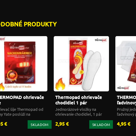
ODOBNÉ PRODUKTY
ERMOPAD ohrievače
Thermopad ohrievače
THERMO 
e
chodidiel 1 pár
ľadvinov
ievač šije Thermopad od
Jednorázové vložky na
Pružný jed
my Yate poslúži na
ohrievanie chodidiel, 1 pár
ľadvinový 
hriatie tela v náročnom
95 €
2,95 €
4,95 €
así.
SKLADOM
SKLADOM