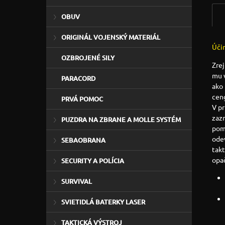
OBUV
ORIGINÁL VOJENSKÝ MATERIÁL
Úči
OZBROJENÉ SILY
Zrej
mu v
PARACORD
ako
ceng
PRVÁ POMOC
V pr
zaz
PUZDRA NA ZBRANE A MOLLE SYSTÉM
pomo
odev
SEBAOBRANA
takt
opa
SECURITY A POLÍCIA
SURVIVAL
SVIETIDLÁ BATERKY LASER
TAKTICKÁ VÝSTROJ