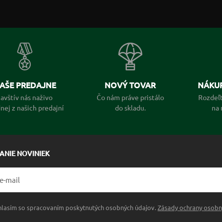
AŠE PREDAJNE
NOVÝ TOVAR
NÁKUP
avštív nás naživo
Čo nám práve pristálo
Rozdeľt
dnej z našich predajní
do skladu.
na 
LANIE NOVINIEK
hlasím so spracovaním poskytnutých osobných údajov.
Zásady ochrany osobn