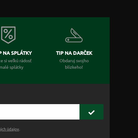
 NA SPLÁTKY
TIP NA DARČEK
e si veľkú rádosť
Obdaruj svojho
malé splátky
blízkeho!
ých údajov
.