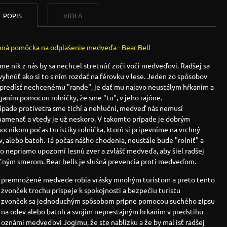
POPIS
VIDEA
nná pomôcka na odplašenie medveďa - Bear Bell
me nik z nás by sa nechcel stretnúť zoči voči medveďovi. Radšej sa
yhnúť ako si to s ním rozdať na férovku v lese. Jeden zo spôsobov
 predísť nechcenému "rande", je dať mu najavo neustálym hŕkaním a
aním pomocou rolničky, že sme "tu", v jeho rajóne.
ípade protivetra sme tichí a nehluční, medveď nás nemusí
namenať a vtedy je už neskoro. V takomto prípade je dobrým
cníkom počas turistiky rolnička, ktorú si pripevníme na vrchný
, alebo batoh. Tá počas nášho chodenia, neustále bude "rolniť" a
o nepriamo upozorní lesnú zver a zvlášť medveďa, aby šiel radšej
čným smerom. Bear bells je slušná prevencia proti medveďom.
premnožené medvede robia vrásky mnohým turistom a preto tento
zvonček trochu prispeje k spokojnosti a bezpečiu turistu
zvonček sa jednoduchým spôsobom pripne pomocou suchého zipsu
na odev alebo batoh a svojím neprestajným hrkaním v predstihu
oznámi medveďovi Jogimu, že ste nablízku a že by mal ísť radšej