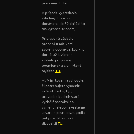
pracovných dní.
V prípade vypredania
skladových zásob
dodávame do 30 dní (ak to
má výrobca skladom).
Pripravenú zásielku
preberá u nás Vami
zvolený dopravca, ktorý ju
doručí až k Vám na
základe prepravných
podmienok a cien, ktoré
nájdete
TU.
Ak Vám tovar nevyhovuje,
či potrebujete vymeniť
veľkosť, farbu, typ,
prevedenie, druh stačí
vytlačiť protokol na
výmenu, alebo na vrátenie
tovaru a postupovať podľa
pokynov, ktoré sú k
dispozícii
TU.