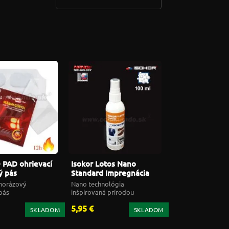
PAD ohrievací
Isokor Lotos Nano
ý pás
Standard Impregnácia
textilu 100ml
norázový
Nano technológia
pás
inšpirovaná prírodou
5,95 €
SKLADOM
SKLADOM