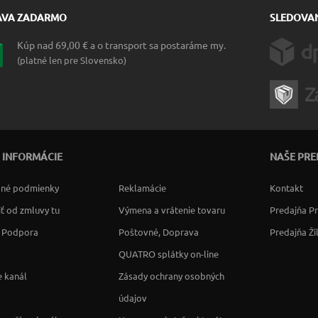
AVA ZADARMO
SLEDOVAN
Kúp nad 69,00 € a o transport sa postaráme my.
(platné len pre Slovensko)
 INFORMÁCIE
NAŠE PRE
né podmienky
Reklamácie
Kontakt
ť od zmluvy tu
Výmena a vrátenie tovaru
Predajňa P
a Podpora
Poštovné, Doprava
Predajňa Ži
QUATRO splátky on-line
 kanál
Zásady ochrany osobných
údajov