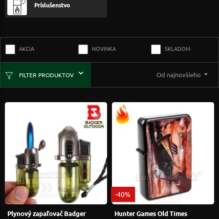
Príslušenstvo
AKCIA
NOVINKA
SKLADOM
Od najnovšieho
FILTER PRODUKTOV
-40%
Plynový zapaľovač Badger
Hunter Games Old Times