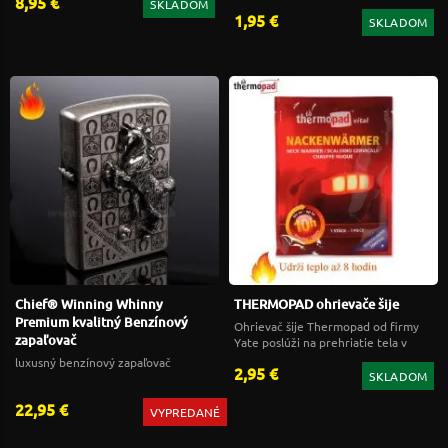
8,95 €
SKLADOM
1,95 €
SKLADOM
Chief® Winning Whinny
THERMOPAD ohrievače šije
Premium kvalitný Benzínový
Ohrievač šije Thermopad od firmy
zapaľovač
Yate poslúži na prehriatie tela v
náročnom počasí.
luxusný benzínový zapaľovač
2,95 €
SKLADOM
22,95 €
VYPREDANÉ