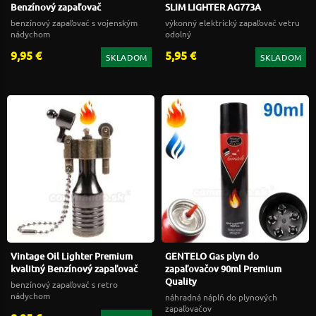
Benzínový zapaľovač
SLIM LIGHTER AG773A
benzínový zapaľovač s vojenským
výkonný elektrický zapaľovač vetru
nádychom
odolný
9,95 €
5,95 €
SKLADOM
SKLADOM
Vintage Oil Lighter Premium
GENTELO Gas plyn do
kvalitný Benzínový zapaľovač
zapaľovačov 90ml Premium
Quality
benzínový zapaľovač s retro
nádychom
náhradná náplň do plynových
zapaľovačov