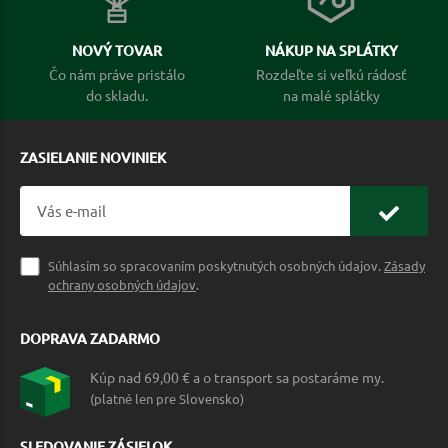
NOVÝ TOVAR
NÁKUP NA SPLÁTKY
Čo nám práve pristálo
Rozdeľte si veľkú rádosť
do skladu.
na malé splátky
ZASIELANIE NOVINIEK
Súhlasím so spracovaním poskytnutých osobných údajov.
Zásady
ochrany osobných údajov
.
DOPRAVA ZADARMO
Kúp nad 69,00 € a o transport sa postaráme my.
(platné len pre Slovensko)
SLEDOVANIE ZÁSIELOK