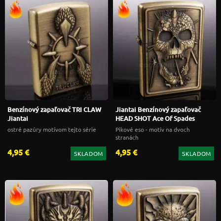
Benzínový zapaľovač TRI CLAW
Jiantai Benzínový zapaľovač
Jiantai
HEAD SHOT Ace Of Spades
ostré pazúry motívom tejto série
Pikové eso - motív na dvoch
stranách
4,95 €
4,95 €
SKLADOM
SKLADOM