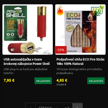
-59%
USB autonabíjačka v tvare
Podpaľovač ohňa ECO Fire Sticks
brokovej nábojnice Power Shell
18ks 100% Natural
USB plug-in sa hodí pre akýkoľvek
18 kusov ekologického prírodného
telefón
podpaľovača
7,95 €
4,95 €
SKLADOM
SKLADOM
11,95 €
STRANA:
z 3