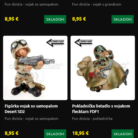
Fun divízia - vojak so samopalom
Fun divizia - vojak s granátom
8,95 €
8,95 €
SKLADOM
SKLADOM
Figúrka vojak so samopalom
Pokladnička lietadlo s vojakom
Desert SD2
flecktarn FDF1
Fun divizia - vojak so samopalom
Fun divizia - pokladnička
8,95 €
18,95 €
SKLADOM
SKLADOM