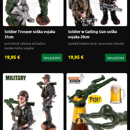
Soldier Trooper soška vojaka
Soldier w Gatling Gun soška
31cm
vojaka 29cm
potrebná výbava súčasťou
vysoká kadencia je na prvom mieste
moderného vojaka
19,95 €
19,95 €
SKLADOM
SKLADOM