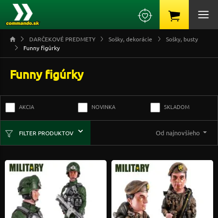
DARČEKOVÉ PREDMETY
Sošky, dekorácie
Sošky, busty
Funny figúrky
Funny figúrky
AKCIA
NOVINKA
SKLADOM
Od najnovšieho
FILTER PRODUKTOV