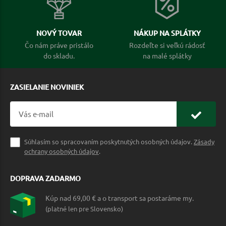
NOVÝ TOVAR
NÁKUP NA SPLÁTKY
Čo nám práve pristálo
Rozdeľte si veľkú rádosť
do skladu.
na malé splátky
ZASIELANIE NOVINIEK
Súhlasím so spracovaním poskytnutých osobných údajov.
Zásady
ochrany osobných údajov
.
DOPRAVA ZADARMO
Kúp nad 69,00 € a o transport sa postaráme my.
(platné len pre Slovensko)