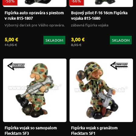
-58%
-66%
Figúrka auto opravára s piestom
Bojový pilot F-16 16cm Figúrka
v ruke 815-1807
vojaka 815-1680
Výborný darček pre Vášho opravára.
zábavná figúrka vojaka
5,00 €
3,00 €
SKLADOM
SKLADOM
11,95 €
8,95 €
Figúrka vojak so samopalom
Figúrka vojak s granátom
Flecktarn SF3
Flecktarn SF1