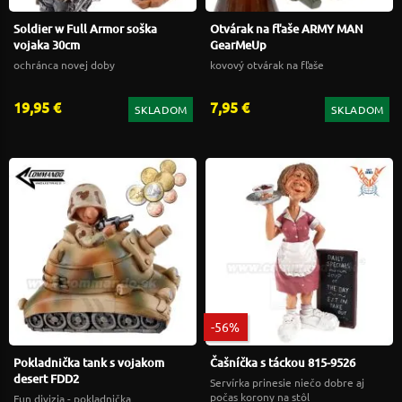
Soldier w Full Armor soška
Otvárak na fľaše ARMY MAN
vojaka 30cm
GearMeUp
ochránca novej doby
kovový otvárak na fľaše
19,95 €
7,95 €
SKLADOM
SKLADOM
-56%
Pokladnička tank s vojakom
Čašníčka s táckou 815-9526
desert FDD2
Servírka prinesie niečo dobre aj
počas korony na stôl
Fun divizia - pokladnička