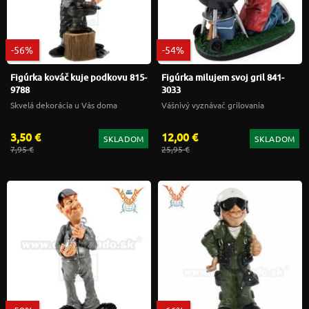
-56%
-54%
Figúrka kováč kuje podkovu 815-
Figúrka milujem svoj gril 841-
9788
3033
Skvelá dekorácia u Vás doma
Vášnivý vyznávač grilovania
3,50 €
12,00 €
SKLADOM
SKLADOM
7,95 €
25,95 €