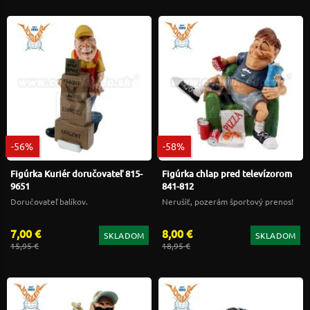
-56%
-58%
Figúrka Kuriér doručovateľ 815-
Figúrka chlap pred televízorom
9651
841-812
Doručovateľ balíkov.
Nerušiť, pozerám športový prenos!
7,00 €
8,00 €
SKLADOM
SKLADOM
15,95 €
18,95 €