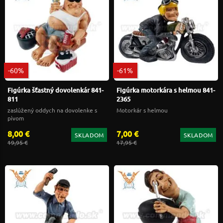
-60%
-61%
Figúrka šťastný dovolenkár 841-
Figúrka motorkára s helmou 841-
811
2365
zaslúžený oddych na dovolenke s
Motorkár s helmou
pivom
8,00 €
7,00 €
SKLADOM
SKLADOM
19,95 €
17,95 €