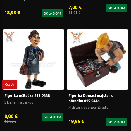
7,00 €
SKLADOM
18,95 €
15,95 €
SKLADOM
-53%
Figúrka učiteľka 815-9338
Figúrka Domáci majster s
náradím 815-9446
S knihami a taškou
Majster s debnou náradia
8,00 €
SKLADOM
19,95 €
16,95 €
SKLADOM