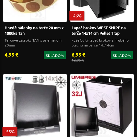
-46%
Hnedé nálepky na terče 20 mm x
Lapač brokov WEST SNIPE na
1000ks Tan
terče 14x14 cm Pellet Trap
Terčové zálepky TAN s priemerom
kužeľovitý lapač brokov z hrubého
20mm
plechu na terče 14x14cm
4,95 €
6,95 €
SKLADOM
SKLADOM
12,95 €
-55%