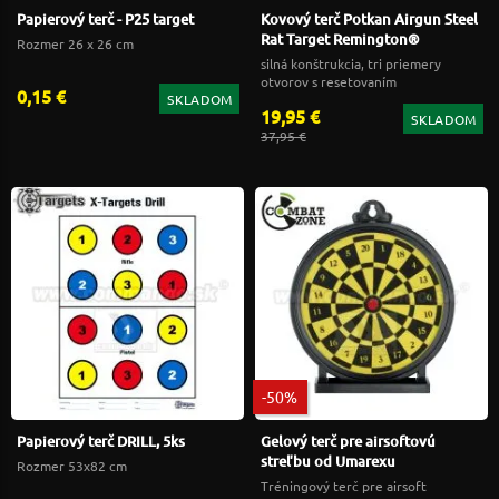
Papierový terč - P25 target
Kovový terč Potkan Airgun Steel
Rat Target Remington®
Rozmer 26 x 26 cm
silná konštrukcia, tri priemery
otvorov s resetovaním
0,15 €
SKLADOM
19,95 €
SKLADOM
37,95 €
-50%
Papierový terč DRILL, 5ks
Gelový terč pre airsoftovú
streľbu od Umarexu
Rozmer 53x82 cm
Tréningový terč pre airsoft