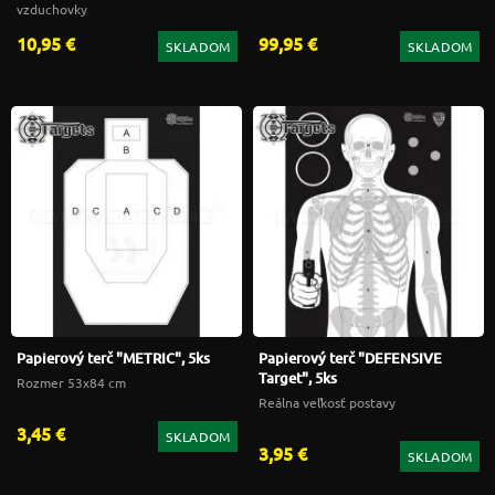
vzduchovky
10,95 €
99,95 €
SKLADOM
SKLADOM
Papierový terč "METRIC", 5ks
Papierový terč "DEFENSIVE
Target", 5ks
Rozmer 53x84 cm
Reálna veľkosť postavy
3,45 €
SKLADOM
3,95 €
SKLADOM