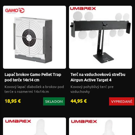
Lapač brokov Gamo Pellet Trap
Terč na vzduchovkovú streľbu
pod terče 14x14 cm
Airgun Active Target 4
Kovový lapač diaboliek a brokov pod
Kovový pohyblivý terč pre
terče s rozmermi 14x14cm
vzduchovky
18,95 €
44,95 €
SKLADOM
VYPREDANÉ