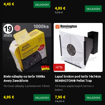
4,45 €
SKLADOM
4,95 €
SKLADOM
9,95 €
-47%
Biele nálepky na terče 1000ks
Lapač brokov pod terče 14x14cm
Avery Zweckform
REMINGTON® Pellet Trap
Terčové zálepky s priemerom 19mm
10 kusov papierových terčov v
balení
6,95 €
7,95 €
SKLADOM
SKLADOM
14,95 €