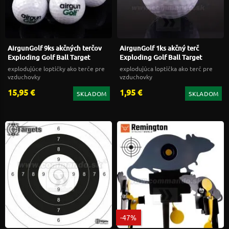
AirgunGolf 9ks akčných terčov
AirgunGolf 1ks akčný terč
Exploding Golf Ball Target
Exploding Golf Ball Target
explodujúce loptičky ako terče pre
explodujúca loptička ako terč pre
vzduchovky
vzduchovky
15,95 €
1,95 €
SKLADOM
SKLADOM
-47%