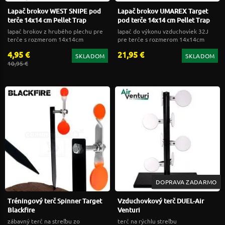
Lapač brokov WEST SNIPE pod
Lapač brokov UMAREX Target
terče 14x14 cm Pellet Trap
pod terče 14x14 cm Pellet Trap
lapač brokov z hrubého plechu pre
lapač do výkonu vzduchoviek 32J
terče s rozmerom 14x14cm
pre terče s rozmerom 14x14cm
4,95 €
21,95 €
SKLADOM
SKLADOM
10,95 €
DOPRAVA ZADARMO
Tréningový terč Spinner Target
Vzduchovkový terč DUEL-Air
Blackfire
Venturi
zábavný terč na streľbu zo
terč na rýchlu streľbu