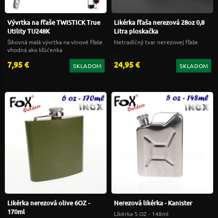
Vývrtka na fľaše TWISTICK True
Likérka fľaša nerezová 28oz 0,8
Utility TU248K
Litra ploskačka
Šikovná malá vývrtka na vínové fľaše
Netradičný tvar nerezovej fľaše
vhodná ako kľúčenka
7,95 €
24,95 €
SKLADOM
SKLADOM
Likérka nerezová olive 6OZ -
Nerezová likérka - Kanister
170ml
Likérka 5 OZ - 148ml