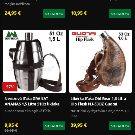
malým nožíkom
24,95 €
10,95 €
SKLADOM
SKLADOM
-57%
Nerezová fľaša GRANAT
Likérka fľaša Old Bear 1,6 Litra
ANANAS 1,5 Litra 51Oz likérka
Hip Flask NJ-53OZ Guotai
outodorová ekologická fľaša
turistická vychytávka s objemom 1,6
litra
9,95 €
39,95 €
SKLADOM
SKLADOM
22,95 €