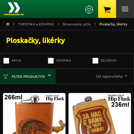
TURISTIKA a KEMPING
Stravovanie, pitie
Ploskačky, likérky
Ploskačky, likérky
AKCIA
NOVINKA
SKLADOM
Od najnovšieho
FILTER PRODUKTOV