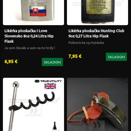
Likérka ploskačka I Love
Likérka ploskačka Hunting Club
Slovensko 8oz 0,24 Litra Hip
9oz 0,27 Litra Hip Flask
Flask
Poľovnícka vychytávka
Ja som Slovák a som na to hrdý !
7,95 €
SKLADOM
6,95 €
SKLADOM