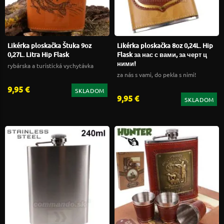
Likérka ploskačka Štuka 9oz
Likérka ploskačka 8oz 0,24L. Hip
0,27L. Litra Hip Flask
Flask за нас с вами, за черт ц
ними!
rybárska a turistická vychytávka
za nás s vami, do pekla s nimi!
9,95 €
SKLADOM
9,95 €
SKLADOM