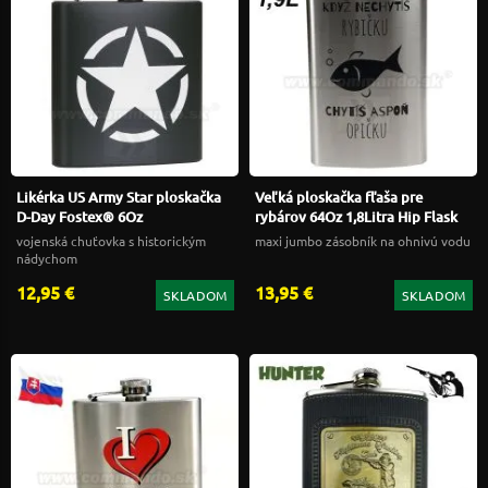
Likérka US Army Star ploskačka
Veľká ploskačka fľaša pre
D-Day Fostex® 6Oz
rybárov 64Oz 1,8Litra Hip Flask
vojenská chuťovka s historickým
maxi jumbo zásobník na ohnivú vodu
nádychom
12,95 €
13,95 €
SKLADOM
SKLADOM