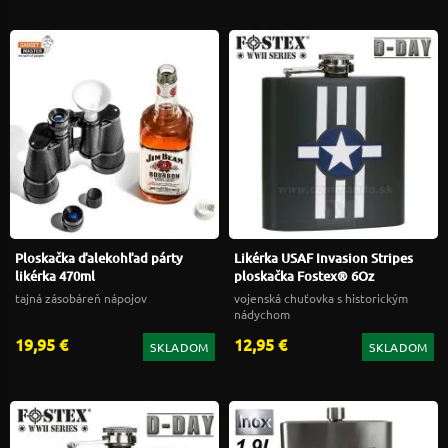
Ploskačka ďalekohľad párty
Likérka USAF Invasion Stripes
likérka 470ml
ploskačka Fostex® 6Oz
tajná zásobáreň nápojov
vojenská chuťovka s historickým
nádychom
19,95 €
12,95 €
SKLADOM
SKLADOM