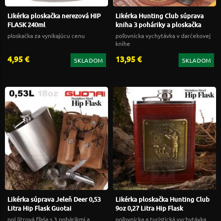
Likérka ploskačka nerezová HIP
Likérka Hunting Club súprava
FLASK 240ml
kniha 3 poháriky a ploskačka
ploskačka za vynikajúcu cenu
poľovnícka vychytávka v darčekovej
knihe
4,95 €
13,95 €
SKLADOM
SKLADOM
Likérka súprava Jeleň Deer 0,53
Likérka ploskačka Hunting Club
Litra Hip Flask Guotai
9oz 0,27 Litra Hip Flask
pol litrová fľaša s 3 pohárikmi a
poľovnícka a turistická vychytávka