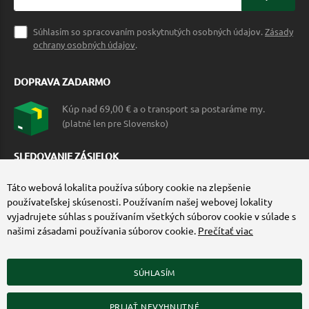
Súhlasím so spracovaním poskytnutých osobných údajov.
Zásady
ochrany osobných údajov
.
DOPRAVA ZADARMO
Kúp nad 69,00 € a o transport sa postaráme my.
(platné len pre Slovensko)
SLEDOVANIE ZÁSIELOK
Táto webová lokalita používa súbory cookie na zlepšenie
používateľskej skúsenosti. Používaním našej webovej lokality
vyjadrujete súhlas s používaním všetkých súborov cookie v súlade s
našimi zásadami používania súborov cookie.
Prečítať viac
SÚHLASÍM
ZÍSKAJTE VIAC O COMMANDO.SK
PRIJAŤ NEVYHNUTNÉ