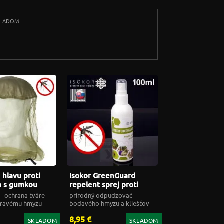
KLADOM
 hlavu proti
Isokor GreenGuard
 s gumkou
repelent sprej proti
komárom a kliešťom
 - ochrana tváre
prírodný odpudzovač
100ml
ieravému hmyzu
bodavého hmyzu a kliešťov
8,95 €
SKLADOM
SKLADOM