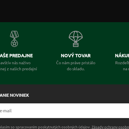
AŠE PREDAJNE
NOVÝ TOVAR
NÁKUP
avštív nás naživo
Čo nám práve pristálo
Rozdeľt
dnej z našich predajní
do skladu.
na 
LANIE NOVINIEK
hlasím so spracovaním poskytnutých osobných údajov.
Zásady ochrany osobn