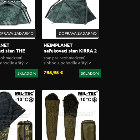
OPRAVA ZADARMO
DOPRAVA ZADARMO
ANET
HEIMPLANET
cí stan THE
nafukovací stan KIRRA 2
 3 cairo CAMO
cairo CAMO
neobmedzenú
stan pre neobmedzenú
ohodlie a štýl v
slobodu, pohodlie a štýl v
prírode
795,95 €
SKLADOM
SKLADOM