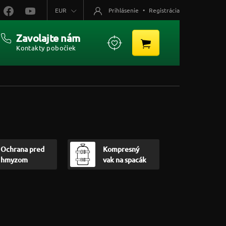
EUR
Prihlásenie
•
Registrácia
Zavolajte nám
Kontakty pobočiek
Ochrana pred
Kompresný
hmyzom
vak na spacák