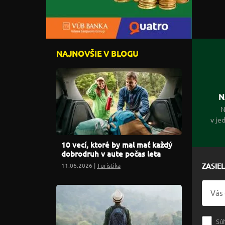
NAJNOVŠIE V BLOGU
N
N
v je
10 vecí, ktoré by mal mať každý
dobrodruh v aute počas leta
11.06.2026 |
Turistika
ZASIE
Sú