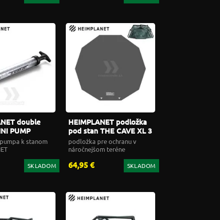
NET double
HEIMPLANET podložka
INI PUMP
pod stan THE CAVE XL 3
i pumpa k stanom
podložka pre ochranu v
ET
náročnejšom teréne
64,95 €
SKLADOM
SKLADOM