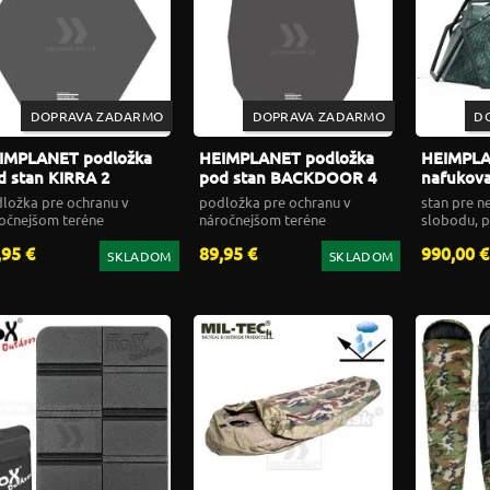
DOPRAVA ZADARMO
DOPRAVA ZADARMO
D
IMPLANET podložka
HEIMPLANET podložka
HEIMPL
d stan KIRRA 2
pod stan BACKDOOR 4
nafukova
CAVE XL
ložka pre ochranu v
podložka pre ochranu v
stan pre 
očnejšom teréne
náročnejšom teréne
slobodu, p
prírode
,95 €
89,95 €
990,00 €
SKLADOM
SKLADOM