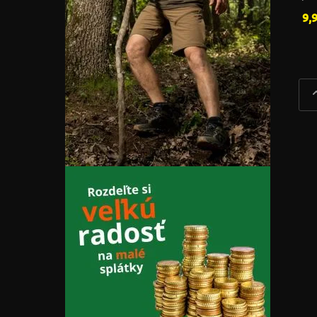
kar
9,