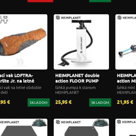
ací vak LOFTRA-
HEIMPLANET double
HEIMPLA
rlite Jr. na letné
action FLOOR PUMP
action M
dobie
cí vak na letné obdobie
ľahká pumpa k stanom
ľahká min
 deti
HEIMPLANET
HEIMPLAN
,95 €
25,95 €
21,95 €
SKLADOM
SKLADOM