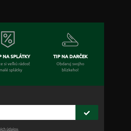
 NA SPLÁTKY
TIP NA DARČEK
e si veľkú rádosť
Obdaruj svojho
malé splátky
blízkeho!
ých údajov
.