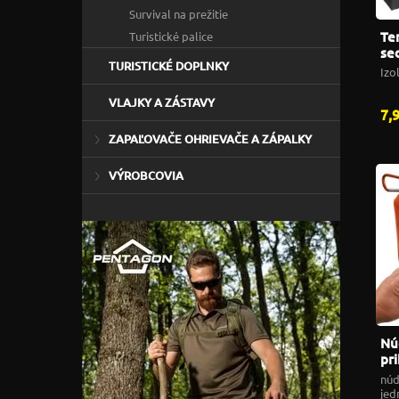
Survival na prežitie
Te
Turistické palice
se
TURISTICKÉ DOPLNKY
či
Izo
VLAJKY A ZÁSTAVY
7,
ZAPAĽOVAČE OHRIEVAČE A ZÁPALKY
VÝROBCOVIA
Nú
pr
Em
núd
Sl
jed