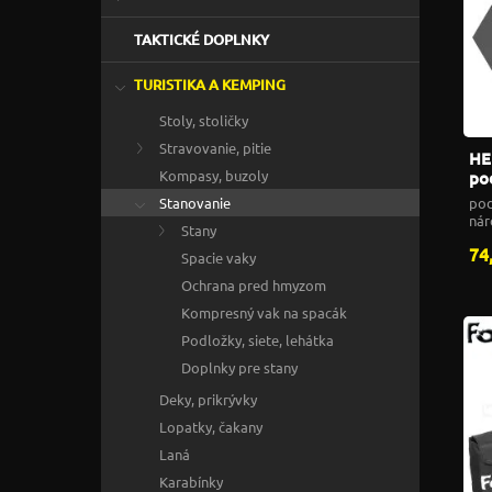
TAKTICKÉ DOPLNKY
TURISTIKA A KEMPING
Stoly, stoličky
Stravovanie, pitie
HE
Kompasy, buzoly
po
pod
Stanovanie
nár
Stany
74
Spacie vaky
Ochrana pred hmyzom
Kompresný vak na spacák
Podložky, siete, lehátka
Doplnky pre stany
Deky, prikrývky
Lopatky, čakany
Laná
Karabínky