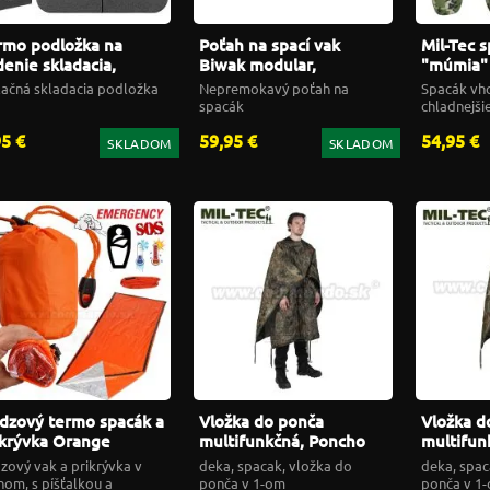
rmo podložka na
Poťah na spací vak
Mil-Tec s
denie skladacia,
Biwak modular,
"múmia" 
erna
woodland
WOODL
lačná skladacia podložka
Nepremokavý poťah na
Spacák vh
spacák
chladnejši
extrému -1
95 €
59,95 €
54,95 €
SKLADOM
SKLADOM
dzový termo spacák a
Vložka do ponča
Vložka d
ikrývka Orange
multifunkčná, Poncho
multifun
ergency SOS
liner, flecktarn
liner, w
zový vak a prikrývka v
deka, spacak, vložka do
deka, spac
eeping Bag
nom, s píšťalkou a
ponča v 1-om
ponča v 1