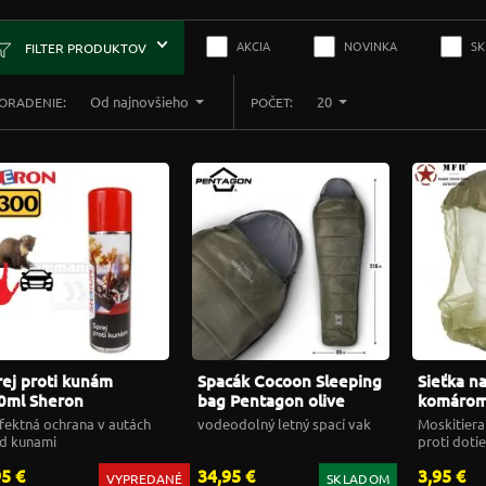
AKCIA
NOVINKA
S
FILTER PRODUKTOV
Od najnovšieho
20
ORADENIE:
POČET:
rej proti kunám
Spacák Cocoon Sleeping
Sieťka na
0ml Sheron
bag Pentagon olive
komárom
fektná ochrana v autách
vodeodolný letný spací vak
Moskitiera
d kunami
proti dot
95 €
34,95 €
3,95 €
VYPREDANÉ
SKLADOM