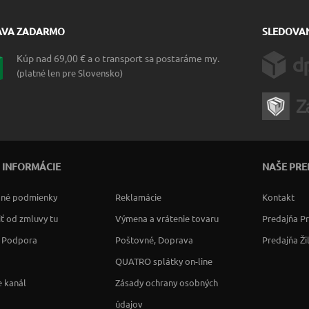
AVA ZADARMO
SLEDOVAN
Kúp nad 69,00 € a o transport sa postaráme my.
(platné len pre Slovensko)
 INFORMÁCIE
NAŠE PRE
né podmienky
Reklamácie
Kontakt
ť od zmluvy tu
Výmena a vrátenie tovaru
Predajňa P
a Podpora
Poštovné, Doprava
Predajňa Ži
QUATRO splátky on-line
 kanál
Zásady ochrany osobných
údajov