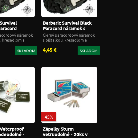
Survival
Barbaric Survival Black
aracord
Paracord náramok s
s kresadlom a
kresadlom a kompasom
acordový náramok
Čierný paracordový náramok
om
u, kresadlom a
s píšťalkou, kresadlom a
m
kompasom
4,45 €
SKLADOM
SKLADOM
-45%
Waterproof
Zápalky Sturm
odeodolné -
vetruodolné - 20ks v