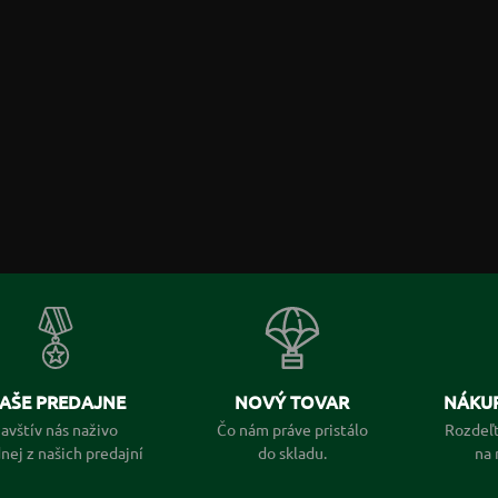
AŠE PREDAJNE
NOVÝ TOVAR
NÁKUP
avštív nás naživo
Čo nám práve pristálo
Rozdeľt
dnej z našich predajní
do skladu.
na 