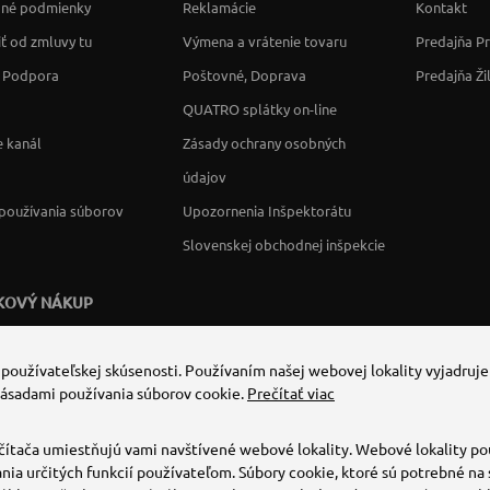
né podmienky
Reklamácie
Kontakt
ť od zmluvy tu
Výmena a vrátenie tovaru
Predajňa P
a Podpora
Poštovné, Doprava
Predajňa Ži
QUATRO splátky on-line
 kanál
Zásady ochrany osobných
údajov
používania súborov
Upozornenia Inšpektorátu
Slovenskej obchodnej inšpekcie
KOVÝ NÁKUP
 používateľskej skúsenosti. Používaním našej webovej lokality vyjadruje
zásadami používania súborov cookie.
Prečítať viac
čítača umiestňujú vami navštívené webové lokality. Webové lokality po
nia určitých funkcií používateľom. Súbory cookie, ktoré sú potrebné na