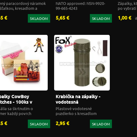
esadlom a kompasom
MK3 CN327A
4krabičky
ený paracordový náramok
NATO approved: NSN-9920-
Zápalky, kt
íšťalkou, kresadlom a
99-665-4243
po vybratí
mpasom
45 €
5,65 €
1,00 €
2
SKLADOM
SKLADOM
palky CowBoy
Krabička na zápalky -
tches - 100ks v
vodotesná
abičke
ália sa škrtnutím o
Plastové vodotesné
mer každý povrch
puzdierko s kresadlom
25 €
2,95 €
SKLADOM
SKLADOM