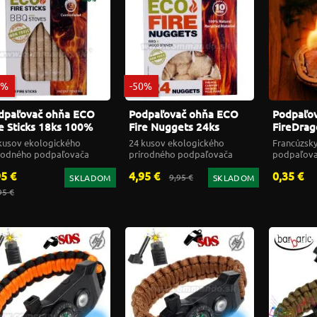
9%
-50%
dpaľovač ohňa ECO
Podpaľovač ohňa ECO
Podpaľo
re Sticks 18ks 100%
Fire Nuggets 24ks
FireDrag
tural
100% Natural
fuel tab
kusov ekologického
24 kusov ekologického
Francúzsky
rodného podpaľovača
prírodného podpaľovača
podpaľov
95 €
4,95 €
0,35 €
9,95 €
SKLADOM
SKLADOM
95 €