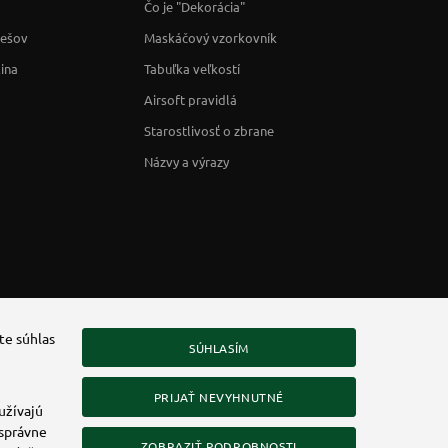
Čo je "Dekorácia"
rešov
Maskáčový vzorkovník
lina
Tabuľka veľkostí
Airsoft pravidlá
Starostlivosť o zbrane
Názvy a výrazy
te súhlas
SÚHLASÍM
PRIJAŤ NEVYHNUTNÉ
užívajú
 správne
ZOBRAZIŤ PODROBNOSTI