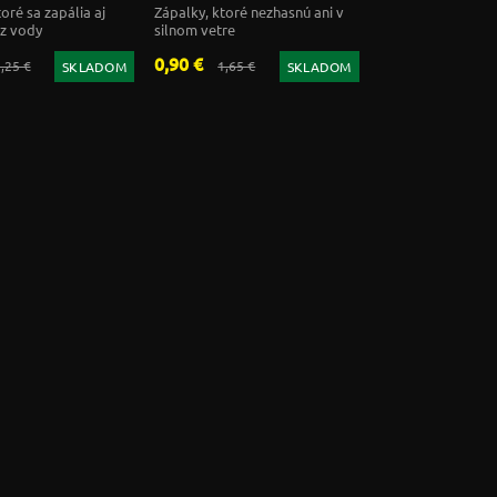
 v balení
krabičke Swiss Made
oré sa zapália aj
Zápalky, ktoré nezhasnú ani v
 z vody
silnom vetre
0,90 €
,25 €
1,65 €
SKLADOM
SKLADOM