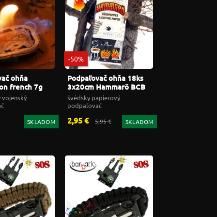
-50%
vač ohňa
Podpaľovač ohňa 18ks
on french 7g
3x20cm Hammarö BCB
s BCB FD336A
Tinder CN332
 vojenský
švédsky papierový
ač
podpaľovač
2,95 €
5,95 €
SKLADOM
SKLADOM