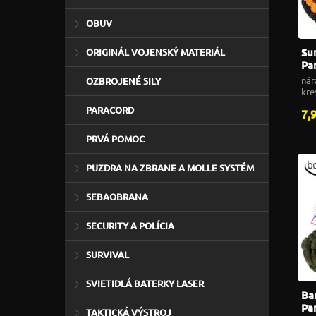
OBUV
Su
ORIGINÁL VOJENSKÝ MATERIÁL
Pa
kr
nár
OZBROJENÉ SILY
Ba
kre
sve
PARACORD
7,
PRVÁ POMOC
PUZDRA NA ZBRANE A MOLLE SYSTÉM
SEBAOBRANA
SECURITY A POLÍCIA
SURVIVAL
SVIETIDLÁ BATERKY LASER
Ba
Pa
TAKTICKÁ VÝSTROJ