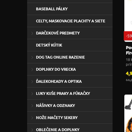
BASEBALL PÁLKY
CELTY, MASKOVACIE PLACHTY A SIETE
DARČEKOVÉ PREDMETY
-5
DETSKÝ KÚTIK
Po
Fi
DOG TAG ONLINE RAZENIE
Na
18 
prí
DOPLNKY DO VRECKA
4,
11,
ĎALEKOHĽADY A OPTIKA
LUKY KUŠE PRAKY A FÚKAČKY
NÁŠIVKY A ODZNAKY
NOŽE MAČETY SEKERY
OBLEČENIE A DOPLNKY