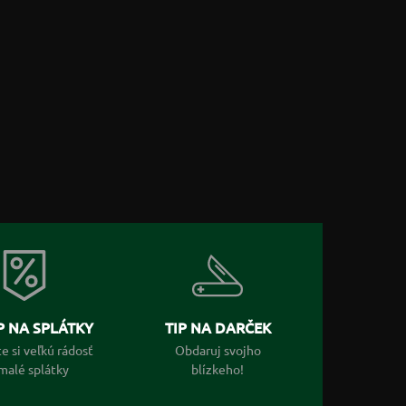
 NA SPLÁTKY
TIP NA DARČEK
e si veľkú rádosť
Obdaruj svojho
malé splátky
blízkeho!