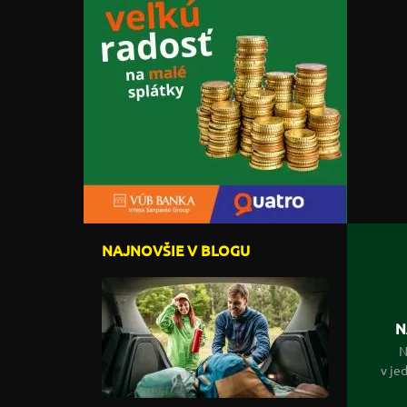
NAJNOVŠIE V BLOGU
N
N
v je