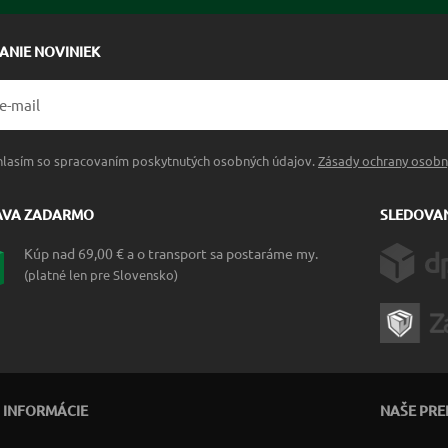
LANIE NOVINIEK
hlasím so spracovaním poskytnutých osobných údajov.
Zásady ochrany osobn
AVA ZADARMO
SLEDOVAN
Kúp nad 69,00 € a o transport sa postaráme my.
(platné len pre Slovensko)
 INFORMÁCIE
NAŠE PRE