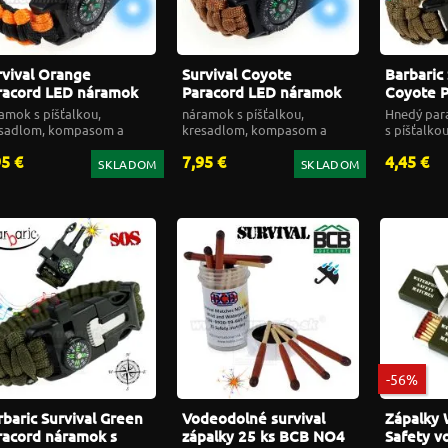
rvival Orange
Survival Coyote
Barbaric 
racord LED náramok
Paracord LED náramok
Coyote P
esadlo + kompas
kresadlo + kompas
náramok 
amok s píšťalkou,
náramok s píšťalkou,
Hnedý par
rbaric®
Barbaric®
kompas
sadlom, kompasom a
kresadlom, kompasom a
s píšťalko
tlom
svetlom
kompaso
95 €
7,95 €
4,45 €
SKLADOM
SKLADOM
-56%
rbaric Survival Green
Vodeodolné survival
Zápalky 
racord náramok s
zápalky 25 ks BCB NO4
Safety v