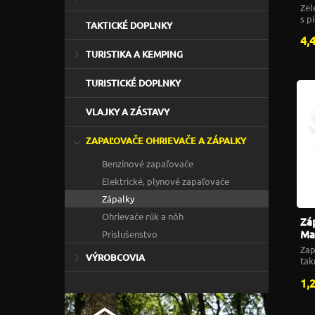
kr
Zel
s p
TAKTICKÉ DOPLNKY
ko
4,
TURISTIKA A KEMPING
TURISTICKÉ DOPLNKY
VLAJKY A ZÁSTAVY
ZAPAĽOVAČE OHRIEVAČE A ZÁPALKY
Benzínové zapaľovače
Elektrické, plynové zapaľovače
Zápalky
Ohrievače rúk a nôh
Zá
Ma
Príslušenstvo
kr
Zap
VÝROBCOVIA
tak
1,