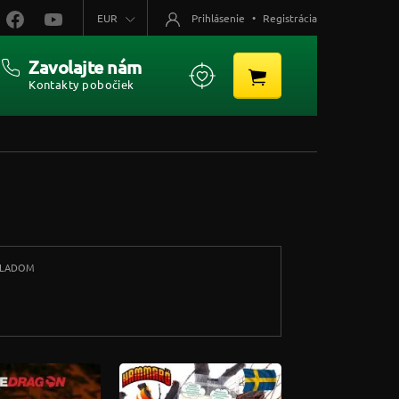
EUR
Prihlásenie
•
Registrácia
Zavolajte nám
Kontakty pobočiek
KLADOM