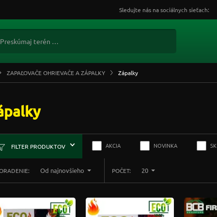
Sledujte nás na sociálnych sieťach:
ZAPAĽOVAČE OHRIEVAČE A ZÁPALKY
Zápalky
ápalky
AKCIA
NOVINKA
S
FILTER PRODUKTOV
Od najnovšieho
20
ORADENIE:
POČET: