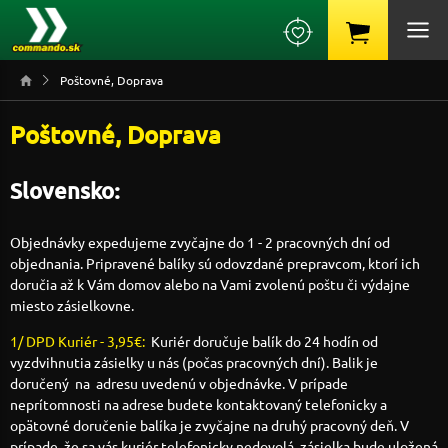
Poštovné, Doprava
Poštovné, Doprava
Slovensko:
Objednávky expedujeme zvyčajne do 1 - 2 pracovných dní od
objednania. Pripravené balíky sú odovzdané prepravcom, ktorí ich
doručia až k Vám domov alebo na Vami zvolenú poštu či výdajne
miesto zásielkovne.
1/ DPD Kuriér - 3,95€:
Kuriér doručuje balík do 24 hodín od
vyzdvihnutia zásielky u nás (počas pracovných dní). Balik je
doručený na adresu uvedenú v objednávke. V prípade
neprítomnosti na adrese budete kontaktovaný telefonicky a
opätovné doručenie balíka je zvyčajne na druhý pracovný deň. V
prípade, že sa vás kuriér telefonicky nedovolá, zásielka bude uložená