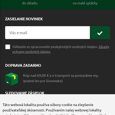
do skladu.
na malé splátky
ZASIELANIE NOVINIEK
Súhlasím so spracovaním poskytnutých osobných údajov.
Zásady
ochrany osobných údajov
.
DOPRAVA ZADARMO
Kúp nad 69,00 € a o transport sa postaráme my.
(platné len pre Slovensko)
SLEDOVANIE ZÁSIELOK
Táto webová lokalita používa súbory cookie na zlepšenie
používateľskej skúsenosti. Používaním našej webovej lokality