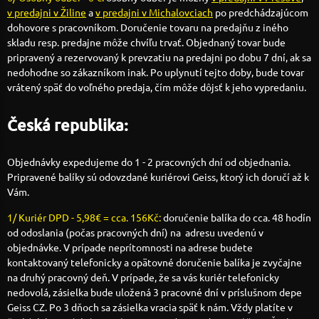
v predajni v Žiline
a
v predajni v Michalovciach
po predchádzajúcom
dohovore s pracovníkom. Doručenie tovaru na predajňu z iného
skladu resp. predajne môže chvíľu trvať. Objednaný tovar bude
pripravený a rezervovaný k prevzatiu na predajni po dobu 7 dní, ak sa
nedohodne so zákazníkom inak. Po uplynutí tejto doby, bude tovar
vrátený späť do voľného predaja, čím môže dôjsť k jeho vypredaniu.
Česká republika:
Objednávky expedujeme do 1 - 2 pracovných dní od objednania.
Pripravené balíky sú odovzdané kuriérovi Geiss, ktorý ich doručí až k
Vám.
1/ Kuriér DPD - 5,98€ = cca. 156Kč:
doručenie balíka do cca. 48 hodín
od odoslania (počas pracovných dní) na adresu uvedenú v
objednávke. V prípade neprítomnosti na adrese budete
kontaktovaný telefonicky a opätovné doručenie balíka je zvyčajne
na druhý pracovný deň. V prípade, že sa vás kuriér telefonicky
nedovolá, zásielka bude uložená 3 pracovné dní v príslušnom depe
Geiss CZ. Po 3 dňoch sa zásielka vracia späť k nám. Vždy platíte v