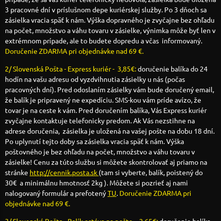
3 pracovné dní v príslušnom depe kuriérskej služby. Po 3 dňoch sa
zásielka vracia späť k nám. Výška dopravného je zvyčajne bez ohľadu
na počet, množstvo a váhu tovaru v zásielke, výnimka môže byť len v
extrémnom prípade, ale to budete dopredu a včas informovaný.
Doručenie ZDARMA pri objednávke nad 69 €.
2/ Slovenská Pošta - Express kuriér - 3,85€:
doručenie balíka do 24
hodín na vašu adresu od vyzdvihnutia zásielky u nás (počas
pracovných dní). Pred odoslaním zásielky vám bude doručený email,
že balík je pripravený ne expedíciu. SMS-kou vám príde avízo, že
tovar je na ceste k vám. Pred doručením balíka, Vás Express kuriér
zvyčajne kontaktuje telefonicky predom. Ak Vás nezstihne na
adrese doručenia, zásielka je uložená na vašej pošte na dobu 18 dní.
Po uplynutí tejto doby sa zásielka vracia späť k nám. Výška
poštovného je bez ohľadu na počet, množstvo a váhu tovaru v
zásielke! Cenu za túto službu si môžete skontrolovať aj priamo na
stránke
http://cennik.posta.sk
(tam si vyberte, balík, poistený do
30€ a minimálnu hmotnosť 2kg ). Môžete si pozrieť aj nami
nalogovaný formulár a prefotený
TU
.
Doručenie ZDARMA pri
objednávke nad 69 €.