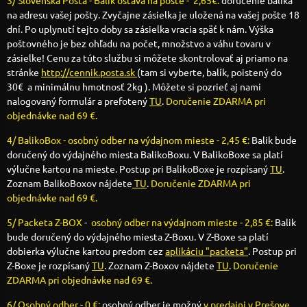
3/ Slovenská Pošta - Balík ostáva na pošte - 2,65€:
doručenie balíka
na adresu vašej pošty. Zvyčajne zásielka je uložená na vašej pošte 18
dní. Po uplynutí tejto doby sa zásielka vracia späť k nám. Výška
poštovného je bez ohľadu na počet, množstvo a váhu tovaru v
zásielke! Cenu za túto službu si môžete skontrolovať aj priamo na
stránke
http://cennik.posta.sk
(tam si vyberte, balík, poistený do
30€ a minimálnu hmotnosť 2kg ). Môžete si pozrieť aj nami
nalogovaný formulár a prefotený
TU
.
Doručenie ZDARMA pri
objednávke nad 69 €.
4/ BalikoBox - osobný odber na výdajnom mieste - 2,45 €:
Balik bude
doručený do výdajného miesta BalikoBoxu. V BalikoBoxe sa platí
výlučne kartou na mieste. Postup pri BalikoBoxe je rozpísaný
TU
.
Zoznam BalikoBoxov nájdete
TU
.
Doručenie ZDARMA pri
objednávke nad 69 €.
5/ Packeta Z-BOX
-
osobný odber na výdajnom mieste - 2,85 €:
Balik
bude doručený do výdajného miesta Z-Boxu. V Z-Boxe sa platí
dobierka výlučne kartou predom cez
aplikáciu "packeta"
. Postup pri
Z-Boxe je rozpísaný
TU
. Zoznam Z-Boxov nájdete
TU
.
Doručenie
ZDARMA pri objednávke nad 69 €.
6/ Osobný odber - 0 €:
osobný odber je možný
v predajni v Prešove
,