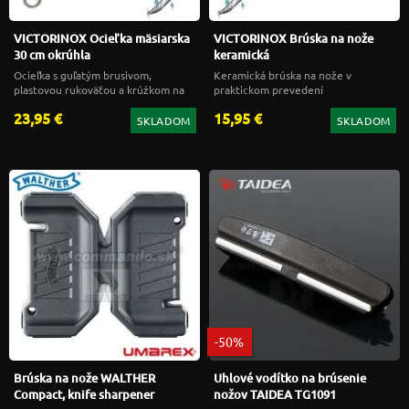
VICTORINOX Ocieľka mäsiarska
VICTORINOX Brúska na nože
30 cm okrúhla
keramická
Ocieľka s guľatým brusivom,
Keramická brúska na nože v
plastovou rukoväťou a krúžkom na
praktickom prevedení
zavesenie
23,95 €
15,95 €
SKLADOM
SKLADOM
-50%
Brúska na nože WALTHER
Uhlové vodítko na brúsenie
Compact, knife sharpener
nožov TAIDEA TG1091