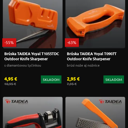
-55%
-63%
Brúska TAIDEA Yoyal T1055TDC
Brúska TAIDEA Yoyal T0907T
Outdoor Knife Sharpener
Outdoor Knife Sharpener
s diamantovou tyčinkou
brúsi nože aj nožnice
4,95 €
2,95 €
SKLADOM
SKLADOM
10,95 €
7,95 €