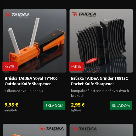
-57%
-50%
Brúska TAIDEA Yoyal TY1406
Brúska TAIDEA Grinder T0813C
Outdoor Knife Sharpener
Pocket Knife Sharpener
s diamantovou plochou
kompaktné ostrenie nožov v dvoch
krokoch
9,95 €
2,95 €
SKLADOM
SKLADOM
22,95 €
5,95 €