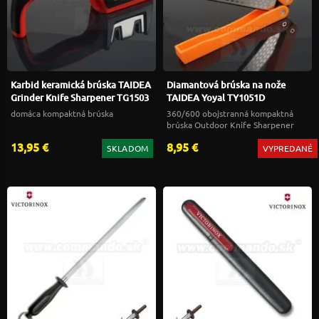
Karbid keramická brúska TAIDEA
Diamantová brúska na nože
Grinder Knife Sharpener TG1503
TAIDEA Yoyal TY1051D
domáca kompaktná brúska
360/600 obojstranná kompaktná
brúska Outdoor Knife Sharpener
13,95 €
8,95 €
SKLADOM
VYPREDANÉ