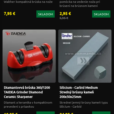
Walther kompaktná brúska na nože
pomôcka na vedenie noža pri
brúsení na brúsnom kameni
7,95 €
2,95 €
SKLADOM
SKLADOM
5,95 €
Diamantovvá brúska 360/1200
Silicium - Carbid Medium
TAIDEA Grinder Diamond
Stredný brúsny kameň
Ceramic Sharpener
200x50x25mm
Diamant a keramika v kompaktnom
Strednei jemný brúsny kameň typu
prevedení s prísavkou
Silicium - Carbid