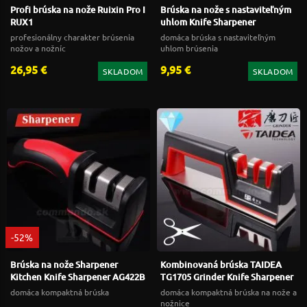
Profi brúska na nože Ruixin Pro I
Brúska na nože s nastaviteľným
RUX1
uhlom Knife Sharpener
profesionálny charakter brúsenia
domáca brúska s nastaviteľným
nožov a nožníc
uhlom brúsenia
26,95 €
9,95 €
SKLADOM
SKLADOM
-52%
Brúska na nože Sharpener
Kombinovaná brúska TAIDEA
Kitchen Knife Sharpener AG422B
TG1705 Grinder Knife Sharpener
domáca kompaktná brúska
domáca kompaktná brúska na nože a
nožnice