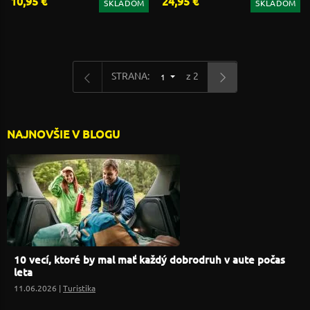
10,95 €
24,95 €
SKLADOM
SKLADOM
STRANA:
z 2
1
NAJNOVŠIE V BLOGU
10 vecí, ktoré by mal mať každý dobrodruh v aute počas
leta
11.06.2026 |
Turistika