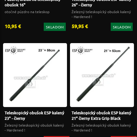
obušok 16"
26" - čierny
otočné púzdro na teleskop
Železný teleskopický obušok kalený
- Hardened !
10,95 €
59,95 €
SKLADOM
SKLADOM
Teleskopický obušok ESP kalený
Teleskopický obušok ESP kalený
23" - čierny
21" čierny Extra Grip Black
Železný teleskopický obušok kalený
Železný teleskopický obušok kalený
- Hardened !
- Hardened !