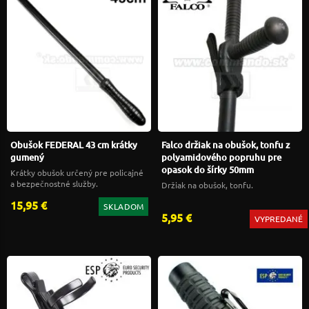
Obušok FEDERAL 43 cm krátky
Falco držiak na obušok, tonfu z
gumený
polyamidového popruhu pre
opasok do šírky 50mm
Krátky obušok určený pre policajné
a bezpečnostné služby.
Držiak na obušok, tonfu.
15,95 €
SKLADOM
5,95 €
VYPREDANÉ