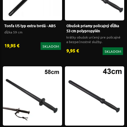
Tonfa US typ extra tvrdá - ABS
Obušok priamy policajný dĺžka
53 cm polypropylén
dĺžka 59 cm
krátky obušok určený pre policajné
a bezpečnostné služby.
19,95 €
SKLADOM
9,95 €
SKLADOM