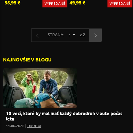
55,95 €
49,95 €
VYPREDANÉ
VYPREDANÉ
STRANA:
z 2
1
NAJNOVŠIE V BLOGU
10 vecí, ktoré by mal mať každý dobrodruh v aute počas
leta
11.06.2026 |
Turistika