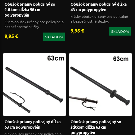
Obušok priamy policajný so
Obušok priamy policajný dĺžka
štítkom dĺžka 58 cm
43 cm polypropylén
polypropylén
krátky obušok určený pre policajné
a bezpečnostné služby.
58cm obušok určený pre policajné a
bezpečnostné služby
9,95 €
SKLADOM
9,95 €
SKLADOM
Obušok priamy policajný dĺžka
Obušok priamy policajný so
63 cm polypropylén
štítkom dĺžka 63 cm
polypropylén
dlhý obušok určený pre policajné a