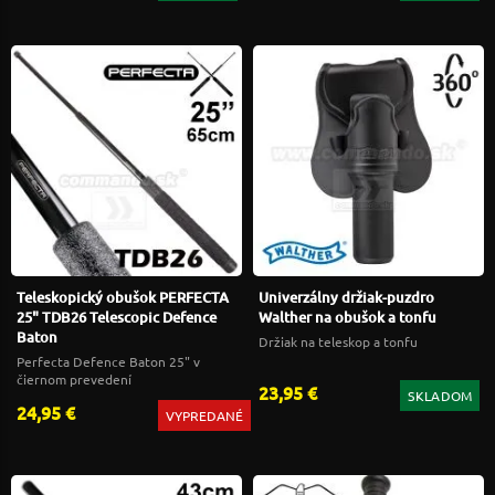
Teleskopický obušok PERFECTA
Univerzálny držiak-puzdro
25" TDB26 Telescopic Defence
Walther na obušok a tonfu
Baton
Držiak na teleskop a tonfu
Perfecta Defence Baton 25" v
čiernom prevedení
23,95 €
SKLADOM
24,95 €
VYPREDANÉ