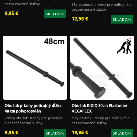
bezpečnostné služby
63cm obušok určený pre policajné a
bezpečnostné služby
9,95 €
SKLADOM
12,95 €
SKLADOM
Obušok priamy policajný dĺžka
Obušok RIGID 50cm Elastomer
48 cm polypropylén
VEGAFLEX
krátky obušok určený pre policajné
dlhý obušok určený pre policajné a
a bezpečnostné služby.
bezpečnostné služby
9,95 €
19,95 €
SKLADOM
SKLADOM