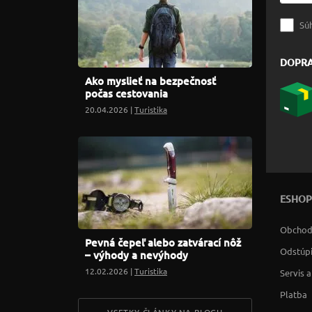
Sú
DOPR
Ako myslieť na bezpečnosť
počas cestovania
20.04.2026 |
Turistika
ESHOP
Obchod
Pevná čepeľ alebo zatvárací nôž
Odstúpi
– výhody a nevýhody
12.02.2026 |
Turistika
Servis 
Platba
VSETKY ČLÁNKY NA BLOGU