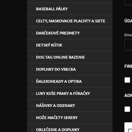
BASEBALL PÁLKY
ÚDA
CELTY, MASKOVACIE PLACHTY A SIETE
DARČEKOVÉ PREDMETY
Emai
DETSKÝ KÚTIK
DOG TAG ONLINE RAZENIE
FIR
DOPLNKY DO VRECKA
ĎALEKOHĽADY A OPTIKA
LUKY KUŠE PRAKY A FÚKAČKY
ADR
NÁŠIVKY A ODZNAKY
NOŽE MAČETY SEKERY
OBLEČENIE A DOPLNKY