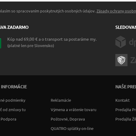
hlasím so spracovaním poskytnutých osobných údajov.
Zásady ochrany osobn
AVA ZADARMO
SLEDOVAN
Kúp nad 69,00 € a o transport sa postaráme my.
(platné len pre Slovensko)
 INFORMÁCIE
NAŠE PRE
né podmienky
Reklamácie
Kontakt
ť od zmluvy tu
Výmena a vrátenie tovaru
Predajňa P
a Podpora
Poštovné, Doprava
Predajňa Ži
QUATRO splátky on-line