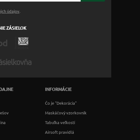
ých údajov
.
IE ZÁSIELOK
DAJNE
INFORMÁCIE
Čo je "Dekorácia"
rešov
Maskáčový vzorkovník
lina
Tabuľka veľkostí
Airsoft pravidlá