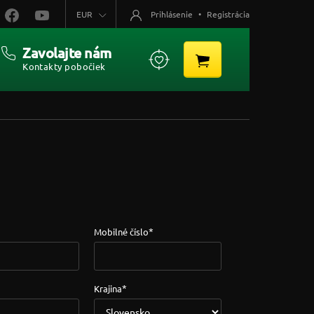
EUR
Prihlásenie
•
Registrácia
Zavolajte nám
Kontakty pobočiek
*
Mobilné číslo
*
Krajina