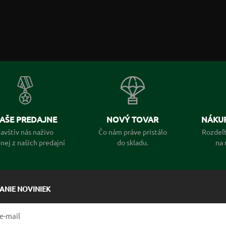
AŠE PREDAJNE
NOVÝ TOVAR
NÁKUP
avštív nás naživo
Čo nám práve pristálo
Rozdeľt
dnej z našich predajní
do skladu.
na 
LANIE NOVINIEK