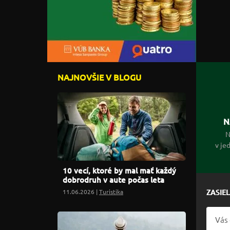
NAJNOVŠIE V BLOGU
N
N
v je
10 vecí, ktoré by mal mať každý
dobrodruh v aute počas leta
11.06.2026 |
Turistika
ZASIE