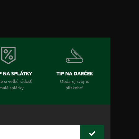
 NA SPLÁTKY
TIP NA DARČEK
e si veľkú rádosť
Obdaruj svojho
malé splátky
blízkeho!