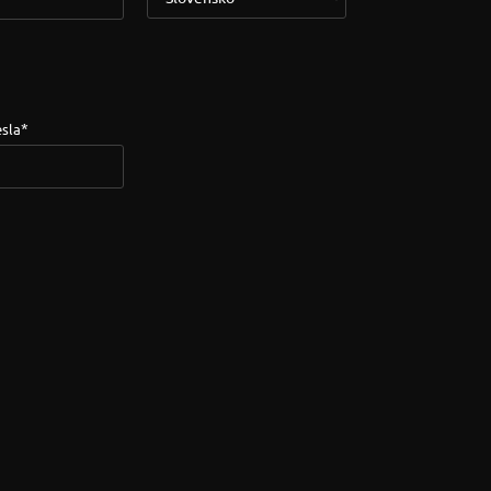
*
sla