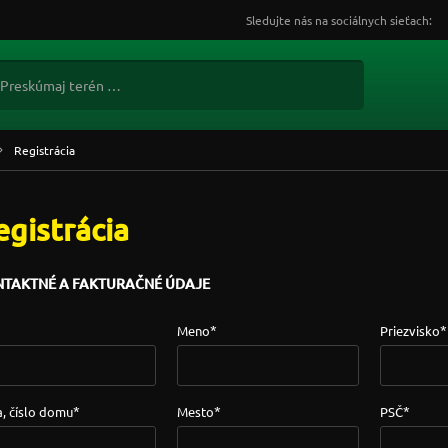
Sledujte nás na sociálnych sieťach:
Registrácia
egistrácia
TAKTNÉ A FAKTURAČNÉ ÚDAJE
*
*
Meno
Priezvisko
*
*
*
a, číslo domu
Mesto
PSČ