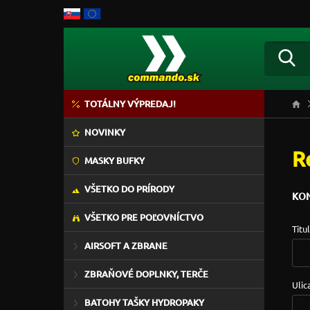
TOTÁLNY VÝPREDAJ!
NOVINKY
R
MASKY BUFKY
VŠETKO DO PRÍRODY
KON
VŠETKO PRE POĽOVNÍCTVO
Titul
AIRSOFT A ZBRANE
ZBRAŇOVÉ DOPLNKY, TERČE
Ulic
BATOHY TAŠKY HYDROPAKY