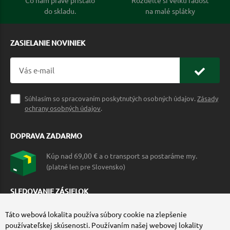
do skladu.
na malé splátky
ZASIELANIE NOVINIEK
Súhlasím so spracovaním poskytnutých osobných údajov.
Zásady
ochrany osobných údajov
.
DOPRAVA ZADARMO
Kúp nad 69,00 € a o transport sa postaráme my.
(platné len pre Slovensko)
SLEDOVANIE ZÁSIELOK
Táto webová lokalita používa súbory cookie na zlepšenie
používateľskej skúsenosti. Používaním našej webovej lokality