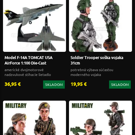
Model F-14A TOMCAT USA
Soldier Trooper soška vojaka
AirForce 1:100 Die-Cast
31cm
americké dvojmotorové
potrebná výbava súčasťou
nadzvukové stíhacie lietadlo
moderného vojaka
36,95 €
19,95 €
SKLADOM
SKLADOM