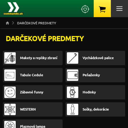
DARČEKOVÉ PREDMETY
DARČEKOVÉ PREDMETY
Makety a repliky zbraní
Vychádzkové palice
Tabule Cedule
Peňaženky
Zábavné funny
Hodinky
WESTERN
Sošky, dekorácie
Plazmová lampa