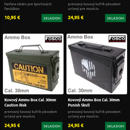
fanfara nielen pre športových
prenosný kovový kufrík pôvodom
fanúšikov
určený pre muníciu
10,95 €
24,95 €
SKLADOM
SKLADOM
Kovový Ammo Box Cal. 30mm
Kovový Ammo Box Cal. 30mm
Caution Risk
Punish Skull
prenosný kovový kufrík pôvodom
prenosný kovový kufrík pôvodom
určený pre muníciu
určený pre muníciu
24,95 €
24,95 €
SKLADOM
SKLADOM