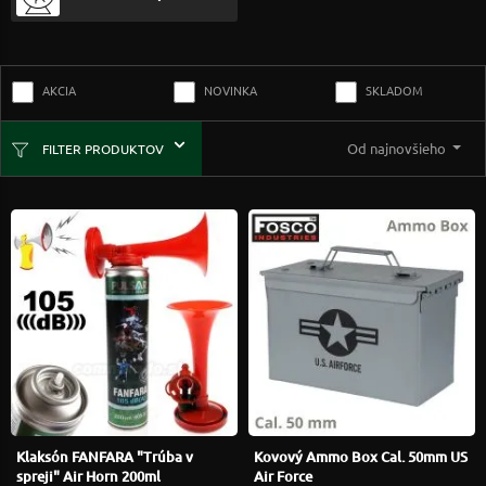
AKCIA
NOVINKA
SKLADOM
Od najnovšieho
FILTER PRODUKTOV
Klaksón FANFARA "Trúba v
Kovový Ammo Box Cal. 50mm US
spreji" Air Horn 200ml
Air Force