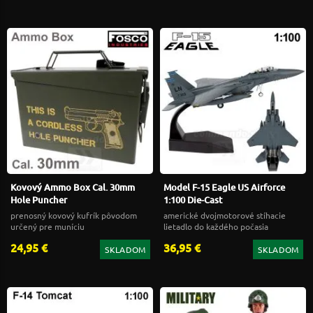
Kovový Ammo Box Cal. 30mm
Model F-15 Eagle US Airforce
Hole Puncher
1:100 Die-Cast
prenosný kovový kufrík pôvodom
americké dvojmotorové stíhacie
určený pre muníciu
lietadlo do každého počasia
24,95 €
36,95 €
SKLADOM
SKLADOM