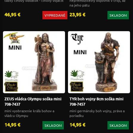
ťažký cínový odliatok - cínový vojačik
nepremožiteľný bojovník v tróji, až
na jeho pätu
46,95 €
23,95 €
VYPREDANÉ
SKLADOM
ZEUS vládca Olympu soška mini
TYR boh vojny 8cm soška mini
708-7437
708-7457
mini vyobrazenie kráľa bohov a
mini germánsky boh vojny, práva a
vládcu Olympu
poriadku
14,95 €
14,95 €
SKLADOM
SKLADOM