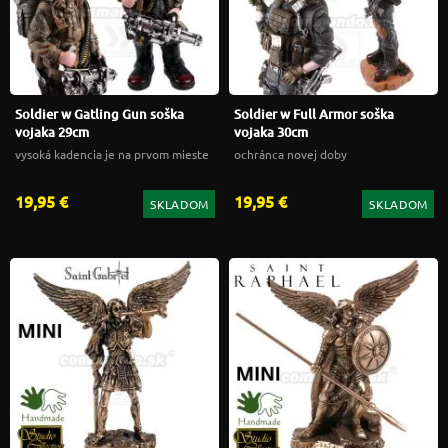
Soldier w Gatling Gun soška
Soldier w Full Armor soška
vojaka 29cm
vojaka 30cm
vysoká kadencia je na prvom mieste
ochránca novej doby
19,95 €
19,95 €
SKLADOM
SKLADOM