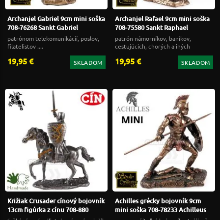
Archanjel Gabriel 9cm mini soška
Archanjel Rafael 9cm mini soška
708-76268 Sankt Gabriel
708-75580 Sankt Raphael
patrónom telekomunikácií, poslov,
patrón námorníkov, baníkov,
filatelistov ....
cestujúcich, chorých a iných
19,95 €
19,95 €
SKLADOM
SKLADOM
Križiak Crusader cínový bojovník
Achilles grécky bojovník 9cm
13cm figúrka z cínu 708-880
mini soška 708-78233 Achilleus