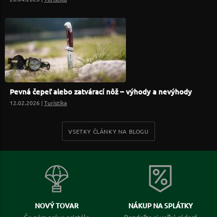
Pevná čepeľ alebo zatvárací nôž – výhody a nevýhody
12.02.2026 |
Turistika
VSETKY ČLÁNKY NA BLOGU
NOVÝ TOVAR
NÁKUP NA SPLÁTKY
Čo nám práve pristálo
Rozdeľte si veľkú rádosť