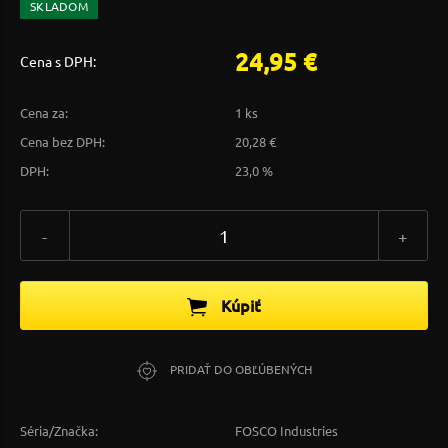
SKLADOM
24,95 €
Cena s DPH:
Cena za:
1 ks
Cena bez DPH:
20,28 €
DPH:
23,0 %
-
+
Kúpiť
PRIDAŤ DO OBĽÚBENÝCH
Séria/Značka:
FOSCO Industries