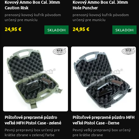
Kovový Ammo Box Cal. 30mm
Kovový Ammo Box Cal. 30mm
Caution Risk
Hole Puncher
prenosný kovový kufrík pôvodom
prenosný kovový kufrík pôvodom
určený pre muníciu
určený pre muníciu
24,95 €
24,95 €
SKLADOM
SKLADOM
Pištoľové prepravné púzdro
Pištoľové prepravné púzdro MFH
veľké MFH Pistol Case - zelené
veľké Pistol Case - čierne
Pevný prepravný box určený pre
Pevný veľký prepravný box určený
krátke zbrane v zelenej farbe
pre krátke zbrane