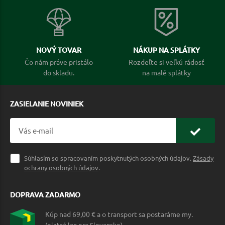
NOVÝ TOVAR
NÁKUP NA SPLÁTKY
Čo nám práve pristálo
Rozdeľte si veľkú rádosť
do skladu.
na malé splátky
ZASIELANIE NOVINIEK
Súhlasím so spracovaním poskytnutých osobných údajov.
Zásady
ochrany osobných údajov
.
DOPRAVA ZADARMO
Kúp nad 69,00 € a o transport sa postaráme my.
(platné len pre Slovensko)