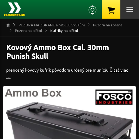
PUZDRA NA ZBRANE a MOLLE SYSTÉM
Puzdra na zbrane
Puzdra na pištoľ
Kufríky na pištoľ
Kovový Ammo Box Cal. 30mm
Punish Skull
prenosný kovový kufrík pôvodom určený pre muníciu
Čítať viac
…