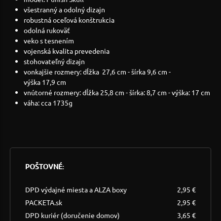
všestranný a odolný dizajn
robustná oceľová konštrukcia
odolná rukoväť
veko s tesnením
vojenská kvalita prevedenia
stohovateľný dizajn
vonkajšie rozmery: dĺžka 27,6 cm - šírka 9,6 cm -
výška 17,9 cm
vnútorné rozmery: dĺžka 25,8 cm - šírka: 8,7 cm - výška: 17 cm
váha: cca 1735g
POŠTOVNÉ:
DPD výdajné miesta a ALZA boxy
2,95 €
PACKETA.sk
2,95 €
DPD kuriér (doručenie domov)
3,65 €