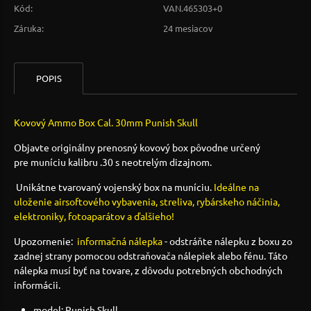
Kód:
VAN.465303+0
Záruka:
24 mesiacov
POPIS
Kovový Ammo Box Cal. 30mm Punish Skull
Objavte originálny prenosný kovový box pôvodne určený
pre muníciu kalibru .30 s neotrelým dizajnom.
Unikátne tvarovaný vojenský box na muníciu.
Ideálne na
uloženie airsoftového vybavenia, streliva, rybárskeho náčinia,
elektroniky, fotoaparátov a ďalšieho!
Upozornenie:
informačná nálepka
- odstráňte nálepku z boxu zo
zadnej strany pomocou odstraňovača nálepiek alebo fénu. Táto
nálepka musí byť na tovare, z dôvodu potrebných obchodných
informácii.
model: Punish Skull