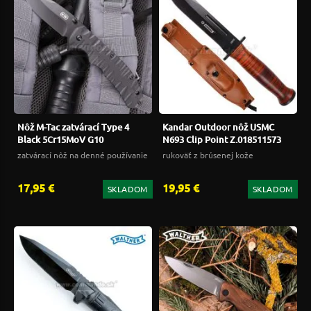
Nôž M-Tac zatvárací Type 4
Kandar Outdoor nôž USMC
Black 5Cr15MoV G10
N693 Clip Point Z.018511573
zatvárací nôž na denné používanie
rukoväť z brúsenej kože
17,95 €
19,95 €
SKLADOM
SKLADOM