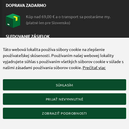
DOPRAVA ZADARMO
Kúp nad 69,00 € a o transport sa postaráme my.
(platné len pre Slovensko)
SLEDOVANIE ZÁSIELOK
Táto webová lokalita používa súbory cookie na zlepšenie
používateľskej skúsenosti. Používaním našej webovej lokality
vyjadrujete súhlas s používaním všetkých súborov cookie v súlade s
našimi zásadami používania súborov cookie.
Prečítať viac
SÚHLASÍM
ZÍSKAJTE VIAC O COMMANDO.SK
PRIJAŤ NEVYHNUTNÉ
© 2010-2026 Commando.sk, všetky práva vyhradené.
Upraviť nastavenia Cookies
ZOBRAZIŤ PODROBNOSTI
Web dizajn: MARLOW DESIGN