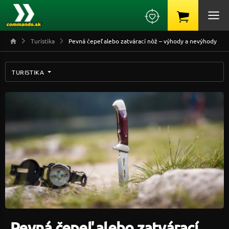
Turistika
Pevná čepeľ alebo zatvárací nôž – výhody a nevýhody
TURISTIKA
Pevná čepeľ alebo zatvárací