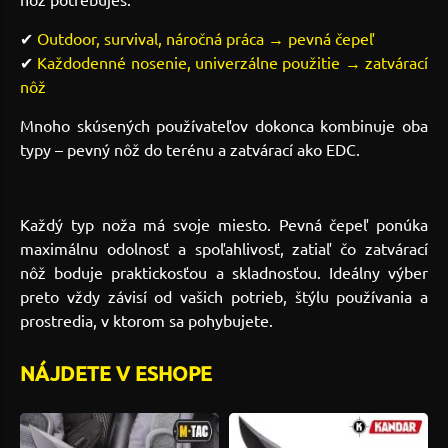
✔
Outdoor, survival, náročná práca → pevná čepeľ
✔
Každodenné nosenie, univerzálne použitie → zatvárací
nôž
Mnoho skúsených používateľov dokonca kombinuje oba
typy – pevný nôž do terénu a zatvárací ako EDC.
Každý typ noža má svoje miesto. Pevná čepeľ ponúka
maximálnu odolnosť a spoľahlivosť, zatiaľ čo zatvárací
nôž boduje praktickosťou a skladnosťou. Ideálny výber
preto vždy závisí od vašich potrieb, štýlu používania a
prostredia, v ktorom sa pohybujete.
NÁJDETE V ESHOPE