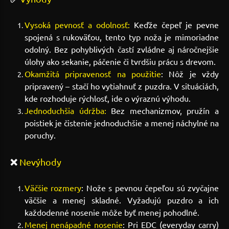
Vysoká pevnosť a odolnosť:
Keďže čepeľ je pevne
spojená s rukoväťou, tento typ noža je mimoriadne
odolný. Bez pohyblivých častí zvládne aj náročnejšie
úlohy ako sekanie, páčenie či tvrdšiu prácu s drevom.
Okamžitá pripravenosť na použitie
: Nôž je vždy
pripravený – stačí ho vytiahnuť z puzdra. V situáciách,
kde rozhoduje rýchlosť, ide o výraznú výhodu.
Jednoduchšia údržba:
Bez mechanizmov, pružín a
poistiek je čistenie jednoduchšie a menej náchylné na
poruchy.
❌
Nevýhody
Väčšie rozmery
: Nože s pevnou čepeľou sú zvyčajne
väčšie a menej skladné. Vyžadujú puzdro a ich
každodenné nosenie môže byť menej pohodlné.
Menej nenápadné nosenie
: Pri EDC (everyday carry)