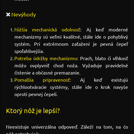
❌
Nevýhody
Nižšia mechanická odolnosť
: Aj keď moderné
mechanizmy sú veľmi kvalitné, stále ide o pohyblivý
systém. Pri extrémnom zaťažení je pevná čepeľ
spoľahlivejšia.
Potreba údržby mechanizmu
: Prach, blato či vlhkosť
môžu ovplyvniť chod noža. Vyžaduje pravidelné
čistenie a občasné premazanie.
Pomalšia pripravenosť
: Aj keď existujú
rýchlootváracie systémy, stále ide o krok navyše
oproti pevnej čepeli.
Ktorý nôž je lepší?
Neexistuje univerzálna odpoveď. Záleží na tom, na čo
nôž potrebuješ: