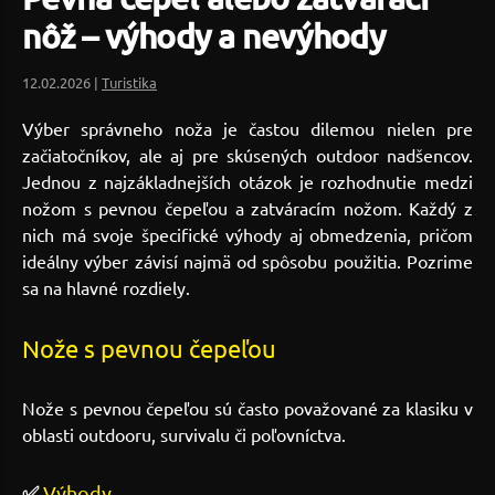
nôž – výhody a nevýhody
12.02.2026 |
Turistika
Výber správneho noža je častou dilemou nielen pre
začiatočníkov, ale aj pre skúsených outdoor nadšencov.
Jednou z najzákladnejších otázok je rozhodnutie medzi
nožom s pevnou čepeľou a zatváracím nožom. Každý z
nich má svoje špecifické výhody aj obmedzenia, pričom
ideálny výber závisí najmä od spôsobu použitia. Pozrime
sa na hlavné rozdiely.
Nože s pevnou čepeľou
Nože s pevnou čepeľou sú často považované za klasiku v
oblasti outdooru, survivalu či poľovníctva.
✅
Výhody