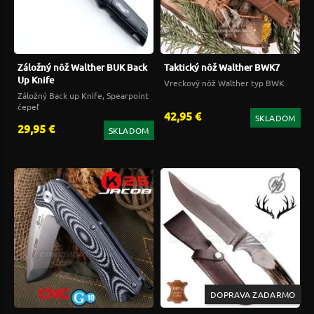
Záložný nôž Walther BUK Back
Taktický nôž Walther BWK7
Up Knife
Vreckový nôž Walther typ BWK
Záložný Back up Knife, Spearpoint
čepeľ
42,95 €
SKLADOM
29,95 €
SKLADOM
DOPRAVA ZADARMO