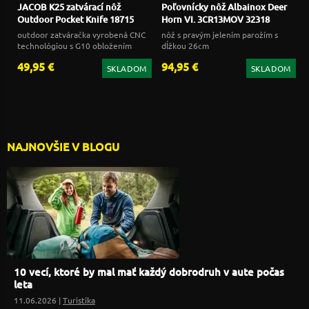
JACOB K25 zatvárací nôž
Poľovnícky nôž Albainox Deer
Outdoor Pocket Knife 18715
Horn VI. 3CR13MOV 32318
outdoor zatváračka vyrobená CNC
nôž s pravým jelením parožím s
technológiou s G10 obložením
dĺžkou 26cm
49,95 €
94,95 €
SKLADOM
SKLADOM
NAJNOVŠIE V BLOGU
10 vecí, ktoré by mal mať každý dobrodruh v aute počas
leta
11.06.2026 |
Turistika