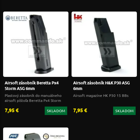
Airsoft zásobník Beretta Px4
Airsoft zásobník H&K P30 ASG
Storm ASG 6mm
6mm
Plastový zásobník do manuálneho
Airsoft magazine HK P30 15 BBs
airsoft pištoľa Beretta Px4 Storm
7,95 €
7,95 €
SKLADOM
SKLADOM