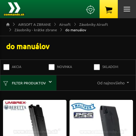
AIRSOFT A ZBRANE
Airsoft
Zásobníky Airsoft
Zásobníky - krátke zbrane
do manuálov
do manuálov
AKCIA
NOVINKA
SKLADOM
Od najnovšieho
FILTER PRODUKTOV