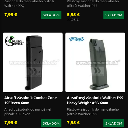
Zásobník do manuálneho pištoľa
Plastový zásobník do manuálneho
Walther PPQ
pištoľa Walther P22
7,95 €
5,95 €
SKLADOM
SKLADOM
11,95 €
Airsoft zásobník Combat Zone
Airsoftový zásobník Walther P99
19Eleven 6mm
Heavy Weight ASG 6mm
Airsoft zásobník do manuálnej
Plastový zásobník do manuálneho
pištole 19Eleven
pištoľa Walther P99
7,95 €
7,95 €
SKLADOM
SKLADOM