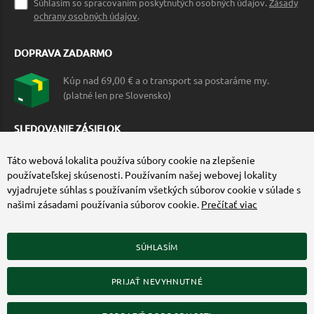
Súhlasím so spracovaním poskytnutých osobných údajov.
Zásady
ochrany osobných údajov
.
DOPRAVA ZADARMO
Kúp nad 69,00 € a o transport sa postaráme my.
(platné len pre Slovensko)
SLEDOVANIE ZÁSIELOK
Táto webová lokalita používa súbory cookie na zlepšenie
používateľskej skúsenosti. Používaním našej webovej lokality
vyjadrujete súhlas s používaním všetkých súborov cookie v súlade s
našimi zásadami používania súborov cookie.
Prečítať viac
SÚHLASÍM
ZÍSKAJTE VIAC O COMMANDO.SK
PRIJAŤ NEVYHNUTNÉ
© 2010-2026 Commando.sk, všetky práva vyhradené.
Upraviť nastavenia Cookies