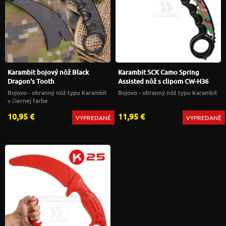
Karambit bojový nôž Black
Karambit SCK Camo Spring
Dragon's Tooth
Assisted nôž s clipom CW-H36
Bojovo - obranný nôž typu Karambit
Bojovo - obranný nôž typu Karambit
v čiernej farbe
10,95 €
11,95 €
VYPREDANÉ
VYPREDANÉ