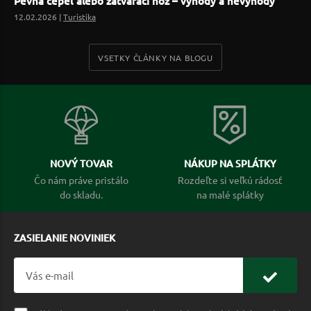
Pevná čepeľ alebo zatvárací nôž – výhody a nevýhody
12.02.2026 |
Turistika
VSETKY ČLÁNKY NA BLOGU
NOVÝ TOVAR
NÁKUP NA SPLÁTKY
Čo nám práve pristálo
Rozdeľte si veľkú rádosť
do skladu.
na malé splátky
ZASIELANIE NOVINIEK