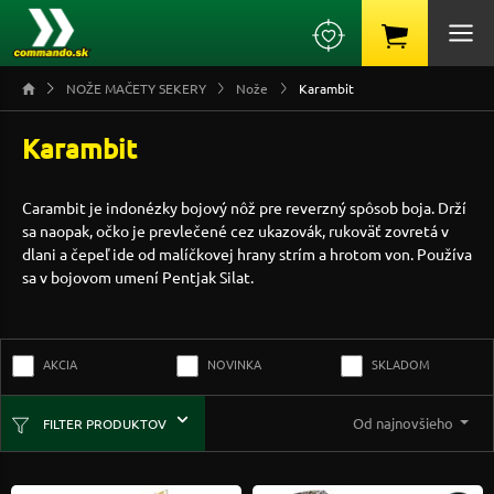
NOŽE MAČETY SEKERY
Nože
Karambit
Karambit
Carambit je indonézky bojový nôž pre reverzný spôsob boja. Drží
sa naopak, očko je prevlečené cez ukazovák, rukoväť zovretá v
dlani a čepeľ ide od malíčkovej hrany strím a hrotom von. Používa
sa v bojovom umení Pentjak Silat.
AKCIA
NOVINKA
SKLADOM
Od najnovšieho
FILTER PRODUKTOV