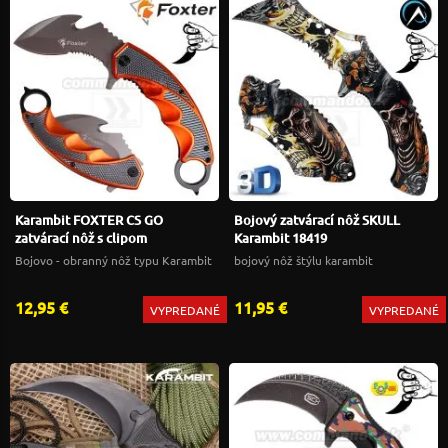
Karambit FOXTER CS GO
Bojový zatvárací nôž SKULL
zatvárací nôž s clipom
Karambit 18419
Bojovo - obranný nôž typu Karambit
bojový nôž štýlu karambit
12,95 €
11,95 €
VYPREDANÉ
VYPREDANÉ