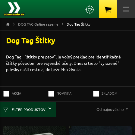
DOG TAG Online razenie
Dog Tag Štítky
Dog Tag Štítky
Dog Tag - "štítky pre psov", je voľný preklad pre identifikačné
štítky pôvodom pre vojenské účely. Dnes si tieto "vyrazené"
pliešky našli cestu aj do bežného života.
AKCIA
NOVINKA
SKLADOM
Od najnovšieho
FILTER PRODUKTOV