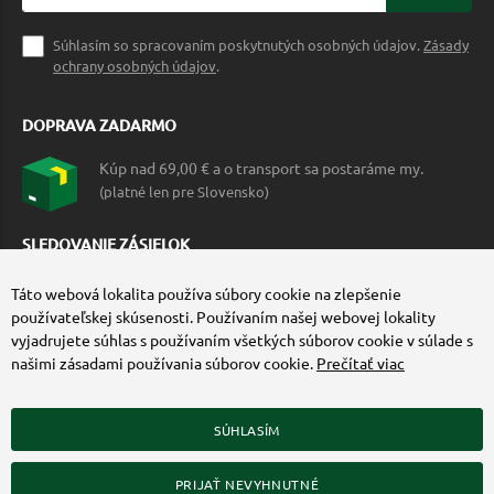
Súhlasím so spracovaním poskytnutých osobných údajov.
Zásady
ochrany osobných údajov
.
DOPRAVA ZADARMO
Kúp nad 69,00 € a o transport sa postaráme my.
(platné len pre Slovensko)
SLEDOVANIE ZÁSIELOK
Táto webová lokalita používa súbory cookie na zlepšenie
používateľskej skúsenosti. Používaním našej webovej lokality
vyjadrujete súhlas s používaním všetkých súborov cookie v súlade s
našimi zásadami používania súborov cookie.
Prečítať viac
SÚHLASÍM
ZÍSKAJTE VIAC O COMMANDO.SK
PRIJAŤ NEVYHNUTNÉ