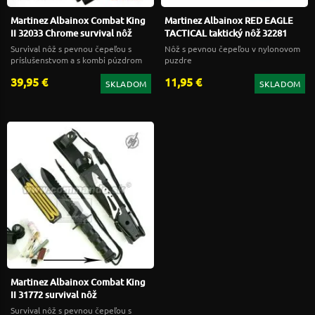
Martinez Albainox Combat King
Martinez Albainox RED EAGLE
II 32033 Chrome survival nôž
TACTICAL taktický nôž 32281
Survival nôž s pevnou čepeľou s
Nôž s pevnou čepeľou v nylonovom
príslušenstvom a s kombi púzdrom
puzdre
39,95 €
11,95 €
SKLADOM
SKLADOM
Martinez Albainox Combat King
II 31772 survival nôž
Survival nôž s pevnou čepeľou s