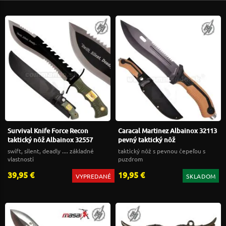
Survival Knife Force Recon
Caracal Martinez Albainox 32113
taktický nôž Albainox 32557
pevný taktický nôž
swift, silent, deadly .... základné
taktický nôž s pevnou čepeľou s
vlastnosti
puzdrom
39,95 €
19,95 €
VYPREDANÉ
SKLADOM