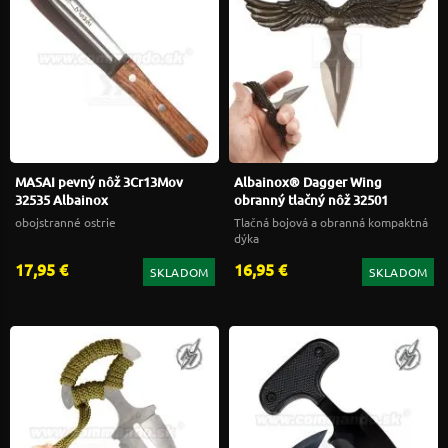
MASAI pevný nôž 3Cr13Mov
Albainox® Dagger Wing
32535 Albainox
obranný tlačný nôž 32501
obojstranné ostrie
Tlačná bojová a obranná kompaktná
dýka
17,95 €
16,95 €
SKLADOM
SKLADOM