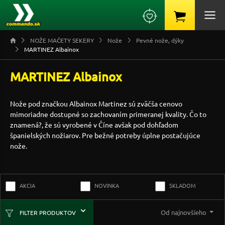
NOŽE MAČETY SEKERY
Nože
Pevné nože, dýky
MARTINEZ Albainox
MARTINEZ Albainox
Nože pod značkou Albainox Martinez sú zväčša cenovo
mimoriadne dostupné so zachovaním primeranej kvality. Čo to
znamená?, že sú vyrobené v Číne avšak pod dohľadom
španielských nožiarov. Pre bežné potreby úplne postačujúce
nože.
AKCIA
NOVINKA
SKLADOM
Od najnovšieho
FILTER PRODUKTOV