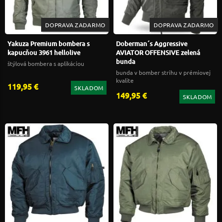
DOPRAVA ZADARMO
DOPRAVA ZADARMO
Yakuza Premium bombera s
Doberman´s Aggressive
kapucňou 3961 hellolive
AVIATOR OFFENSIVE zelená
bunda
štýlová bombera s aplikáciou
bunda v bomber strihu v prémiovej
kvalite
119,95 €
SKLADOM
149,95 €
SKLADOM