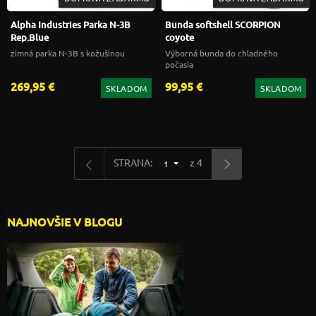
Alpha Industries Parka N-3B
Bunda softshell SCORPION
Rep.Blue
coyote
zimná parka N-3B s kožušinou
Výborná bunda do chladného
počasia
269,95 €
99,95 €
SKLADOM
SKLADOM
STRANA:
z 4
1
NAJNOVŠIE V BLOGU