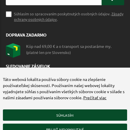
Súhlasím so spracovaním poskytnutých osobných údajov.
Zásady
ochrany osobných údajov
.
DOPRAVA ZADARMO
Kúp nad 69,00 € a o transport sa postaráme my.
(platné len pre Slovensko)
SLEDOVANIE ZÁSIELOK
Táto webová lokalita používa súbory cookie na zlepšenie
používateľskej skúsenosti. Používaním našej webovej lokality
vyjadrujete súhlas s používaním všetkých súborov cookie v súlade s
našimi zásadami používania súborov cookie.
Prečítať viac
SÚHLASÍM
ZÍSKAJTE VIAC O COMMANDO.SK
PRIJAŤ NEVYHNUTNÉ