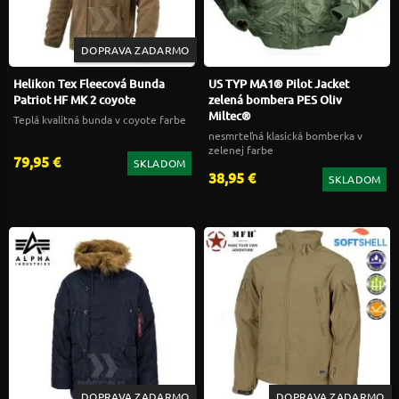
DOPRAVA ZADARMO
Helikon Tex Fleecová Bunda
US TYP MA1® Pilot Jacket
Patriot HF MK 2 coyote
zelená bombera PES Oliv
Miltec®
Teplá kvalitná bunda v coyote farbe
nesmrteľná klasická bomberka v
zelenej farbe
79,95 €
SKLADOM
38,95 €
SKLADOM
DOPRAVA ZADARMO
DOPRAVA ZADARMO