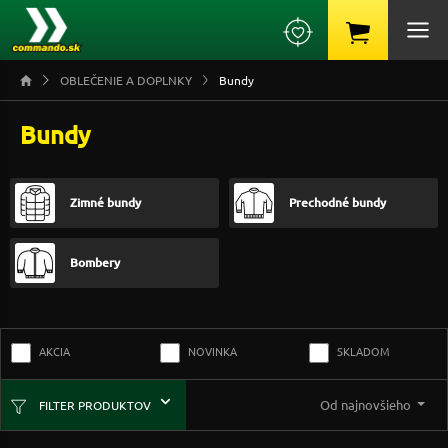
OBLEČENIE A DOPLNKY
Bundy
Bundy
Zimné bundy
Prechodné bundy
Bombery
AKCIA
NOVINKA
SKLADOM
Od najnovšieho
FILTER PRODUKTOV