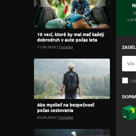
N
N
v je
10 vecí, ktoré by mal mať každý
dobrodruh v aute počas leta
11.06.2026 |
Turistika
ZASIE
Sú
DOPR
Ako myslieť na bezpečnosť
počas cestovania
20.04.2026 |
Turistika