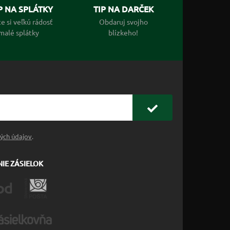
 NA SPLÁTKY
TIP NA DARČEK
e si veľkú rádosť
Obdaruj svojho
malé splátky
blízkeho!
ých údajov
.
IE ZÁSIELOK