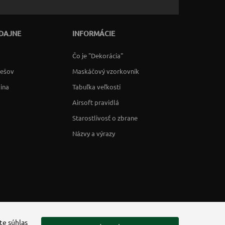
DAJNE
INFORMÁCIE
Čo je "Dekorácia"
rešov
Maskáčový vzorkovník
lina
Tabuľka veľkostí
Airsoft pravidlá
Starostlivosť o zbrane
Názvy a výrazy
te súhlas