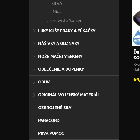
SILVA
INÉ...
Laserový diaľkomer
LUKY KUŠE PRAKY A FÚKAČKY
NÁŠIVKY A ODZNAKY
Ďa
NOŽE MAČETY SEKERY
SO
Kva
OBLEČENIE A DOPLNKY
ďal
pou
64
OBUV
ORIGINÁL VOJENSKÝ MATERIÁL
OZBROJENÉ SILY
PARACORD
PRVÁ POMOC