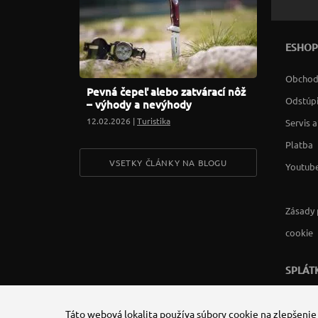
ESHOP
Obchod
Pevná čepeľ alebo zatvárací nôž
Odstúpi
– výhody a nevýhody
12.02.2026 |
Turistika
Servis 
Platba
VSETKY ČLÁNKY NA BLOGU
Youtube
Zásady 
cookie
SPLÁT
Táto webová lokalita používa súbory cookie na zlepšenie