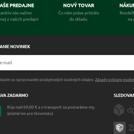
AŠE PREDAJNE
NOVÝ TOVAR
NÁKUP
avštív nás naživo
Čo nám práve pristálo
Rozdeľt
dnej z našich predajní
do skladu.
na 
LANIE NOVINIEK
hlasím so spracovaním poskytnutých osobných údajov.
Zásady ochrany osobn
AVA ZADARMO
SLEDOVAN
Kúp nad 69,00 € a o transport sa postaráme my.
(platné len pre Slovensko)