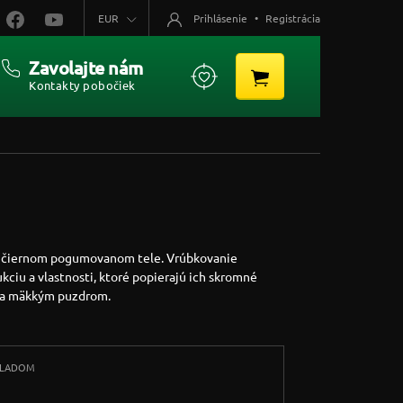
EUR
Prihlásenie
•
Registrácia
Zavolajte nám
Kontakty pobočiek
om čiernom pogumovanom tele. Vrúbkovanie
ciu a vlastnosti, ktoré popierajú ich skromné
k a mäkkým puzdrom.
KLADOM