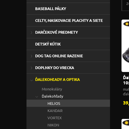
Z
BASEBALL PÁLKY
CELTY, MASKOVACIE PLACHTY A SIETE
DARČEKOVÉ PREDMETY
DETSKÝ KÚTIK
DOG TAG ONLINE RAZENIE
DOPLNKY DO VRECKA
Ďa
ĎALEKOHĽADY A OPTIKA
10
Bi
Monokuláry
mal
ďal
Ďalekohľady
Co
39
HELIOS
KANDAR
VORTEX
NIKON