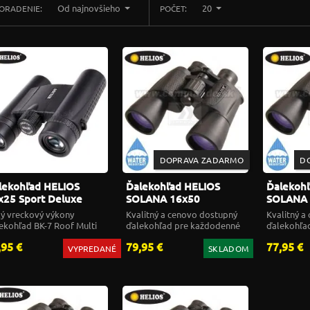
Od najnovšieho
20
ORADENIE:
POČET:
DOPRAVA ZADARMO
D
lekohľad HELIOS
Ďalekohľad HELIOS
Ďalekoh
x25 Sport Deluxe
SOLANA 16x50
SOLANA 
nocular 30853
ý vreckový výkony
Kvalitný a cenovo dostupný
Kvalitný a
ekohľad BK-7 Roof Multi
ďalekohľad pre každodenné
ďalekohľa
ated
použitie
použitie
,95 €
79,95 €
77,95 €
VYPREDANÉ
SKLADOM