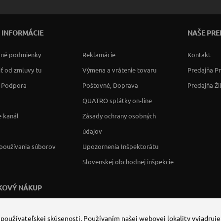
 INFORMÁCIE
NAŠE PRE
né podmienky
Reklamácie
Kontakt
ť od zmluvy tu
Výmena a vrátenie tovaru
Predajňa P
a Podpora
Poštovné, Doprava
Predajňa Ži
QUATRO splátky on-line
 kanál
Zásady ochrany osobných
údajov
používania súborov
Upozornenia Inšpektorátu
Slovenskej obchodnej inšpekcie
KOVÝ NÁKUP
 používateľskej skúsenosti. Používaním našej webovej lokality vyjadruje