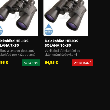
lekohľad HELIOS
Ďalekohľad HELIOS
LANA 7x50
SOLANA 10x50
litný a cenovo dostupný
Vynikajúci ďalekohľad so
ekohľad pre každodenné
sklenenými šošovkami
žitie
,95 €
64,95 €
SKLADOM
VYPREDANÉ