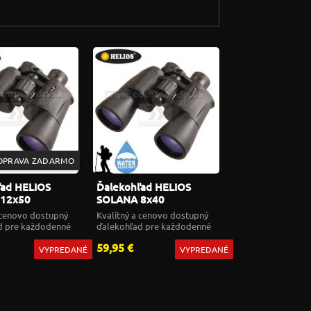
OPRAVA ZADARMO
ľad HELIOS
Ďalekohľad HELIOS
12x50
SOLANA 8x40
 cenovo dostupný
Kvalitný a cenovo dostupný
d pre každodenné
ďalekohľad pre každodenné
použitie
59,95 €
VYPREDANÉ
VYPREDANÉ