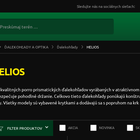
Sledujte nás na sociálnych sieťach:
ĎALEKOHĽADY A OPTIKA
Ďalekohľady
HELIOS
ELIOS
 kvalitných porro prismatických ďalekohľadov vyrábaných v atraktívn
zpečuje pohodlné držanie. Celkovo tieto ďalekohľady ponúkajú konštruk
y. Všetky modely sú vybavené krytkami a dodávajú sa s popruhom na kr
AKCIA
NOVINKA
S
FILTER PRODUKTOV