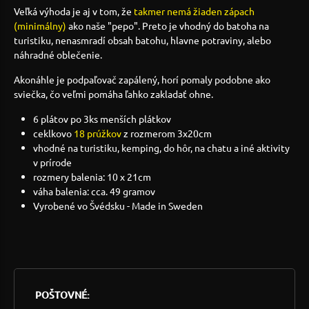
Veľká výhoda je aj v tom, že
takmer nemá žiaden zápach
(minimálny)
ako naše "pepo". Preto je vhodný do batoha na
turistiku, nenasmradí obsah batohu, hlavne potraviny, alebo
náhradné oblečenie.
Akonáhle je podpaľovač zapálený, horí pomaly podobne ako
sviečka, čo veľmi pomáha ľahko zakladať ohne.
6 plátov po 3ks menších plátkov
ceklkovo
18 prúžkov
z rozmerom 3x20cm
vhodné na turistiku, kemping, do hôr, na chatu a iné aktivity
v prírode
rozmery balenia: 10 x 21cm
váha balenia: cca. 49 gramov
Vyrobené vo Švédsku - Made in Sweden
POŠTOVNÉ: