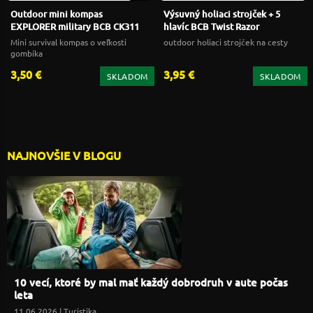
Outdoor mini kompas
Výsuvný holiaci strojček + 5
EXPLORER military BCB CK311
hlavíc BCB Twist Razor
Mini survival kompas o veľkosti
outdoor holiaci strojček na cesty
gombíka
3,50 €
3,95 €
SKLADOM
SKLADOM
NAJNOVŠIE V BLOGU
10 vecí, ktoré by mal mať každý dobrodruh v aute počas
leta
11.06.2026 |
Turistika