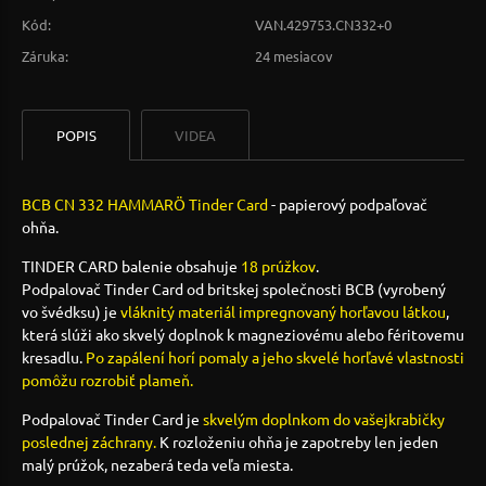
Kód:
VAN.429753.CN332+0
Záruka:
24 mesiacov
POPIS
VIDEA
BCB CN 332 HAMMARÖ Tinder Card
- papierový podpaľovač
ohňa.
TINDER CARD balenie obsahuje
18 prúžkov
.
Podpalovač Tinder Card od britskej společnosti BCB (vyrobený
vo švédksu) je
vláknitý materiál impregnovaný horľavou látkou
,
která slúži ako skvelý doplnok k magneziovému alebo féritovemu
kresadlu.
Po zapálení horí pomaly a jeho skvelé horľavé vlastnosti
pomôžu rozrobiť plameň.
Podpalovač Tinder Card je
skvelým doplnkom do vašejkrabičky
poslednej záchrany.
K rozloženiu ohňa je zapotreby len jeden
malý prúžok, nezaberá teda veľa miesta.