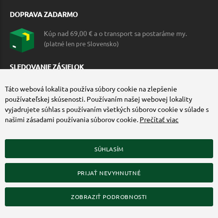
DOPRAVA ZADARMO
Kúp nad 69,00 € a o transport sa postaráme my.
(platné len pre Slovensko)
SLEDOVANIE ZÁSIELOK
Táto webová lokalita používa súbory cookie na zlepšenie
používateľskej skúsenosti. Používaním našej webovej lokality
vyjadrujete súhlas s používaním všetkých súborov cookie v súlade s
našimi zásadami používania súborov cookie.
Prečítať viac
SÚHLASÍM
ZÍSKAJTE VIAC O COMMANDO.SK
PRIJAŤ NEVYHNUTNÉ
© 2010-2026 Commando.sk, všetky práva vyhradené.
Upraviť nastavenia Cookies
ZOBRAZIŤ PODROBNOSTI
Web dizajn: MARLOW DESIGN