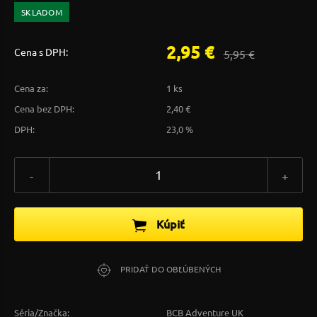
SKLADOM
2,95 €
Cena s DPH:
5,95 €
Cena za:
1 ks
Cena bez DPH:
2,40 €
DPH:
23,0 %
-
+
Kúpiť
PRIDAŤ DO OBĽÚBENÝCH
Séria/Značka:
BCB Adventure UK