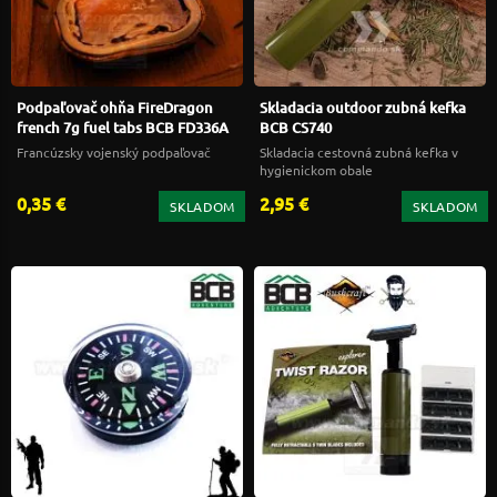
Podpaľovač ohňa FireDragon
Skladacia outdoor zubná kefka
french 7g fuel tabs BCB FD336A
BCB CS740
Francúzsky vojenský podpaľovač
Skladacia cestovná zubná kefka v
hygienickom obale
0,35 €
2,95 €
SKLADOM
SKLADOM