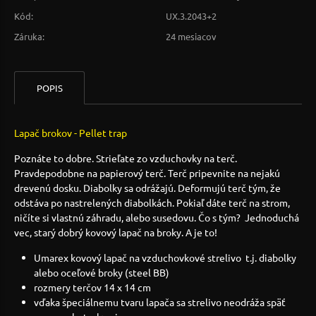
Kód:
UX.3.2043+2
Záruka:
24 mesiacov
POPIS
Lapač brokov - Pellet trap
Poznáte to dobre. Strieľate zo vzduchovky na terč.
Pravdepodobne na papierový terč. Terč pripevnite na nejakú
drevenú dosku. Diabolky sa odrážajú. Deformujú terč tým, že
odstáva po nastrelených diabolkách. Pokiaľ dáte terč na strom,
ničíte si vlastnú záhradu, alebo susedovu. Čo s tým? Jednoduchá
vec, starý dobrý kovový lapač na broky. A je to!
Umarex kovový lapač na vzduchovkové strelivo t.j. diabolky
alebo oceľové broky (steel BB)
rozmery terčov 14 x 14 cm
vďaka špeciálnemu tvaru lapača sa strelivo neodráža späť