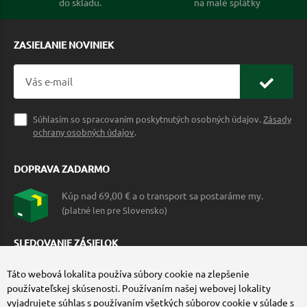
do skladu.
na malé splátky
ZASIELANIE NOVINIEK
Súhlasím so spracovaním poskytnutých osobných údajov.
Zásady
ochrany osobných údajov
.
DOPRAVA ZADARMO
Kúp nad 69,00 € a o transport sa postaráme my.
(platné len pre Slovensko)
SLEDOVANIE ZÁSIELOK
Táto webová lokalita používa súbory cookie na zlepšenie
používateľskej skúsenosti. Používaním našej webovej lokality
vyjadrujete súhlas s používaním všetkých súborov cookie v súlade s