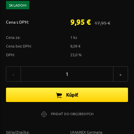
SKLADOM
9,95 €
Cena s DPH:
17,95 €
Cena za:
1 ks
Cena bez DPH:
8,09 €
DPH:
23,0 %
-
+
Kúpiť
PRIDAŤ DO OBĽÚBENÝCH
Séria/Značka:
UMAREX Germany