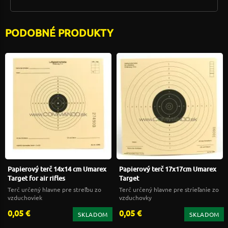
PODOBNÉ PRODUKTY
Papierový terč 14x14 cm Umarex
Papierový terč 17x17cm Umarex
Target for air rifles
Target
Terč určený hlavne pre streľbu zo
Terč určený hlavne pre strieľanie zo
vzduchoviek
vzduchovky
0,05 €
0,05 €
SKLADOM
SKLADOM