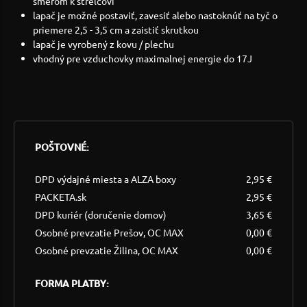
smerom k strelcovi
lapač je možné postaviť, zavesiť alebo nastoknúť na tyč o
priemere 2,5 - 3,5 cm a zaistiť skrutkou
lapač je vyrobený z kovu / plechu
vhodný pre vzduchovky maximalnej energie do 17J
POŠTOVNÉ:
DPD výdajné miesta a ALZA boxy
2,95 €
PACKETA.sk
2,95 €
DPD kuriér (doručenie domov)
3,65 €
Osobné prevzatie Prešov, OC MAX
0,00 €
Osobné prevzatie Žilina, OC MAX
0,00 €
FORMA PLATBY: