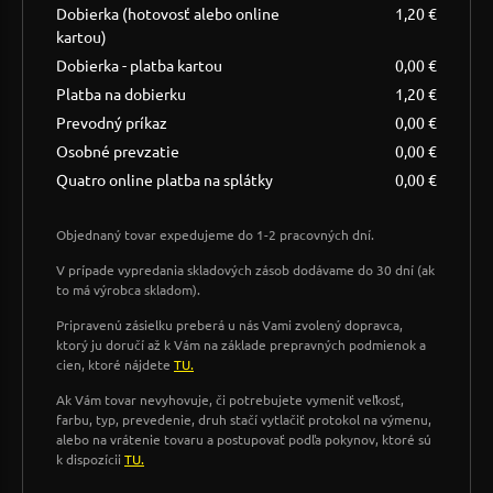
Dobierka (hotovosť alebo online
1,20 €
kartou)
Dobierka - platba kartou
0,00 €
Platba na dobierku
1,20 €
Prevodný príkaz
0,00 €
Osobné prevzatie
0,00 €
Quatro online platba na splátky
0,00 €
Objednaný tovar expedujeme do 1-2 pracovných dní.
V prípade vypredania skladových zásob dodávame do 30 dní (ak
to má výrobca skladom).
Pripravenú zásielku preberá u nás Vami zvolený dopravca,
ktorý ju doručí až k Vám na základe prepravných podmienok a
cien, ktoré nájdete
TU.
Ak Vám tovar nevyhovuje, či potrebujete vymeniť veľkosť,
farbu, typ, prevedenie, druh stačí vytlačiť protokol na výmenu,
alebo na vrátenie tovaru a postupovať podľa pokynov, ktoré sú
k dispozícii
TU.