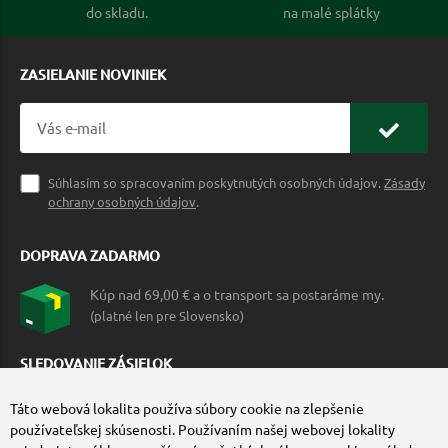
do skladu.
na malé splátky
ZASIELANIE NOVINIEK
Súhlasím so spracovaním poskytnutých osobných údajov.
Zásady
ochrany osobných údajov
.
DOPRAVA ZADARMO
Kúp nad 69,00 € a o transport sa postaráme my.
(platné len pre Slovensko)
SLEDOVANIE ZÁSIELOK
Táto webová lokalita používa súbory cookie na zlepšenie
používateľskej skúsenosti. Používaním našej webovej lokality