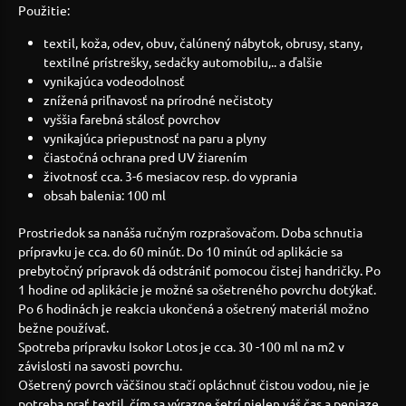
Použitie:
textil, koža, odev, obuv, čalúnený nábytok, obrusy, stany,
textilné prístrešky, sedačky automobilu,.. a ďalšie
vynikajúca vodeodolnosť
znížená priľnavosť na prírodné nečistoty
vyššia farebná stálosť povrchov
vynikajúca priepustnosť na paru a plyny
čiastočná ochrana pred UV žiarením
životnosť cca. 3-6 mesiacov resp. do vyprania
obsah balenia: 100 ml
Prostriedok sa nanáša ručným rozprašovačom. Doba schnutia
prípravku je cca. do 60 minút. Do 10 minút od aplikácie sa
prebytočný prípravok dá odstrániť pomocou čistej handričky. Po
1 hodine od aplikácie je možné sa ošetreného povrchu dotýkať.
Po 6 hodinách je reakcia ukončená a ošetrený materiál možno
bežne používať.
Spotreba prípravku Isokor Lotos je cca. 30 -100 ml na m2 v
závislosti na savosti povrchu.
Ošetrený povrch väčšinou stačí opláchnuť čistou vodou, nie je
potreba prať textil, čím sa výrazne šetrí nielen váš čas a peniaze,