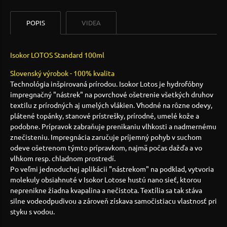
POPIS
VIDEA
Isokor LOTOS Standard 100ml
Slovenský výrobok - 100% kvalita
Technológia inšpirovaná prírodou. Isokor Lotos je hydrofóbny
impregnačný "nástrek" na povrchové ošetrenie všetkých druhov
textilu z prírodných aj umelých vlákien. Vhodné na rôzne odevy,
plátené topánky, stanové prístrešky, prírodné, umelé kože a
podobne. Prípravok zabraňuje prenikaniu vlhkosti a nadmernému
znečisteniu. Impregnácia zaručuje príjemný pohyb v suchom
odeve ošetrenom týmto prípravkom, najmä počas dažďa a vo
vlhkom resp. chladnom prostredí.
Po veľmi jednoduchej aplikácii "nástrekom" na podklad, vytvoria
molekuly obsiahnuté v Isokor Lotose hustú nano sieť, ktorou
neprenikne žiadna kvapalina a nečistota. Textília sa tak stáva
silne vodeodpudivou a zároveň získava samočistiacu vlastnosť pri
styku s vodou.