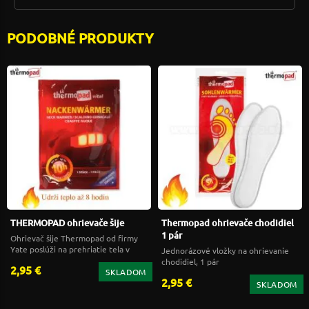
PODOBNÉ PRODUKTY
THERMOPAD ohrievače šije
Thermopad ohrievače chodidiel
1 pár
Ohrievač šije Thermopad od firmy
Yate poslúži na prehriatie tela v
Jednorázové vložky na ohrievanie
náročnom počasí.
chodidiel, 1 pár
2,95 €
SKLADOM
2,95 €
SKLADOM