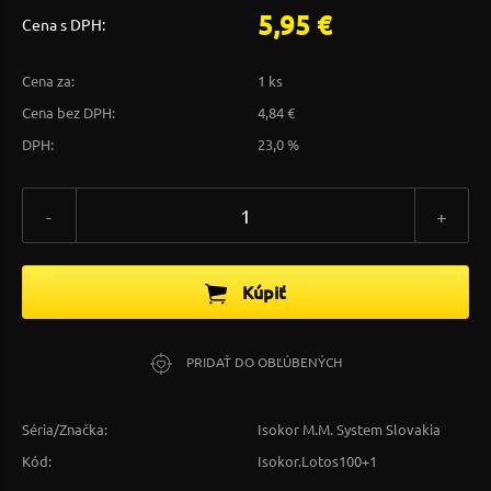
5,95 €
Cena s DPH:
Cena za:
1 ks
Cena bez DPH:
4,84 €
DPH:
23,0 %
-
+
Kúpiť
PRIDAŤ DO OBĽÚBENÝCH
Séria/Značka:
Isokor M.M. System Slovakia
Kód:
Isokor.Lotos100+1