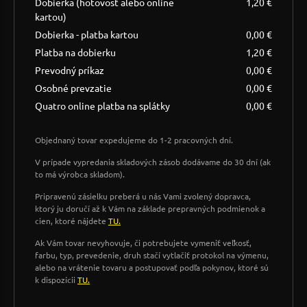
Dobierka (hotovosť alebo online
1,20 €
kartou)
Dobierka - platba kartou
0,00 €
Platba na dobierku
1,20 €
Prevodný príkaz
0,00 €
Osobné prevzatie
0,00 €
Quatro online platba na splátky
0,00 €
Objednaný tovar expedujeme do 1-2 pracovných dní.
V prípade vypredania skladových zásob dodávame do 30 dní (ak
to má výrobca skladom).
Pripravenú zásielku preberá u nás Vami zvolený dopravca,
ktorý ju doručí až k Vám na základe prepravných podmienok a
cien, ktoré nájdete
TU.
Ak Vám tovar nevyhovuje, či potrebujete vymeniť veľkosť,
farbu, typ, prevedenie, druh stačí vytlačiť protokol na výmenu,
alebo na vrátenie tovaru a postupovať podľa pokynov, ktoré sú
k dispozícii
TU.