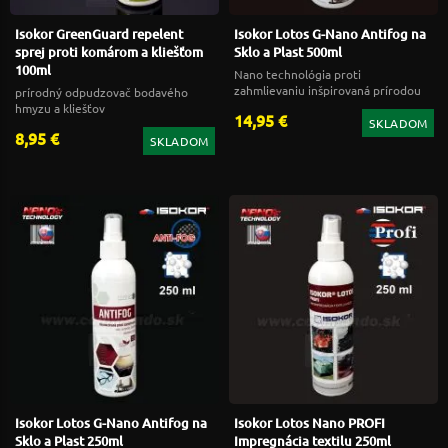
Isokor GreenGuard repelent
Isokor Lotos G-Nano Antifog na
sprej proti komárom a kliešťom
Sklo a Plast 500ml
100ml
Nano technológia proti
zahmlievaniu inšpirovaná prírodou
prírodný odpudzovač bodavého
hmyzu a kliešťov
14,95 €
SKLADOM
8,95 €
SKLADOM
Isokor Lotos G-Nano Antifog na
Isokor Lotos Nano PROFI
Sklo a Plast 250ml
Impregnácia textilu 250ml