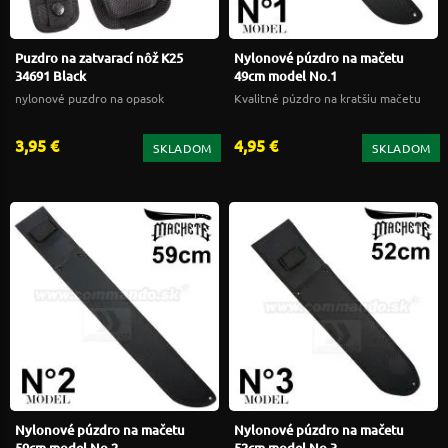
Puzdro na zatvarací nôž K25
Nylonové púzdro na mačetu
34691 Black
49cm model No.1
nylonové puzdro na opasok
Kvalitné púzdro na kratšiu mačetu
3,95 €
4,95 €
SKLADOM
SKLADOM
Nylonové púzdro na mačetu
Nylonové púzdro na mačetu
59cm model No.2
52cm model No.3