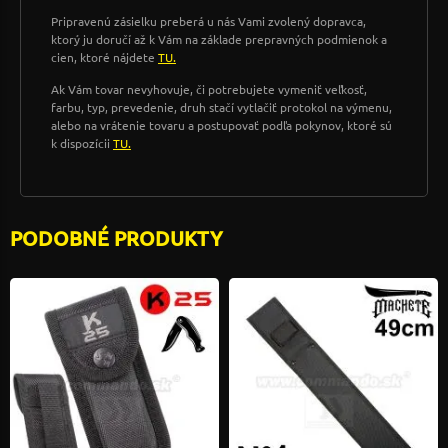
Pripravenú zásielku preberá u nás Vami zvolený dopravca,
ktorý ju doručí až k Vám na základe prepravných podmienok a
cien, ktoré nájdete
TU.
Ak Vám tovar nevyhovuje, či potrebujete vymeniť veľkosť,
farbu, typ, prevedenie, druh stačí vytlačiť protokol na výmenu,
alebo na vrátenie tovaru a postupovať podľa pokynov, ktoré sú
k dispozícii
TU.
PODOBNÉ PRODUKTY