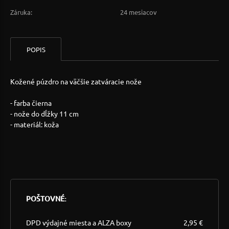
Záruka:
24 mesiacov
POPIS
Kožené púzdro na väčšie zatváracie nože
- farba čierna
- nože do dĺžky 11 cm
- materiál: koža
POŠTOVNÉ:
DPD výdajné miesta a ALZA boxy
2,95 €