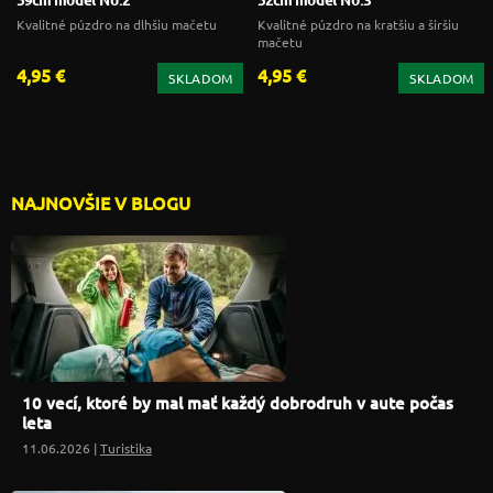
Kvalitné púzdro na dlhšiu mačetu
Kvalitné púzdro na kratšiu a širšiu
mačetu
4,95 €
4,95 €
SKLADOM
SKLADOM
NAJNOVŠIE V BLOGU
10 vecí, ktoré by mal mať každý dobrodruh v aute počas
leta
11.06.2026 |
Turistika