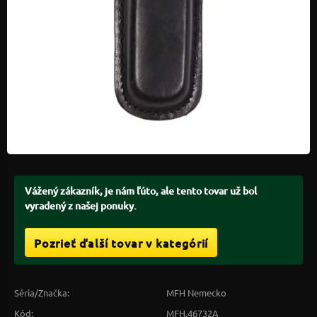
Vážený zákazník, je nám ľúto, ale tento tovar už bol
vyradený z našej ponuky.
Pozrieť ďalší tovar v kategórií
Séria/Značka:
MFH Nemecko
Kód:
MFH.46732A