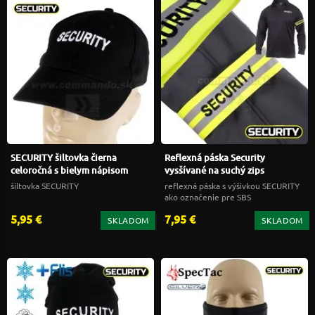
SECURITY šiltovka čierna
Reflexná páska Security
celoročná s bielym nápisom
vysšívané na suchý zips
šiltovka SECURITY
reflexná páska s výšivkou SECURITY
ako označenie pre SBS
5,95 €
7,95 €
SKLADOM
SKLADOM