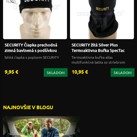
SECURITY Čiapka prechodná
SECURITY žltá Silver Plus
zimná bavlnená s podšívkou
Termoaktivna Bufka SpecTac
ľahká čiapka s popisom SECURITY
Termoaktívna bufka alias
multifunkčná šatka so striebrom
9,95 €
10,95 €
SKLADOM
SKLADOM
NAJNOVŠIE V BLOGU