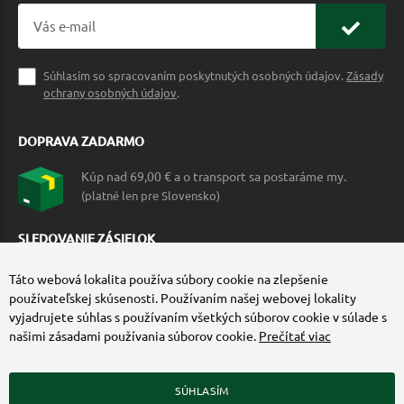
Súhlasím so spracovaním poskytnutých osobných údajov.
Zásady
ochrany osobných údajov
.
DOPRAVA ZADARMO
Kúp nad 69,00 € a o transport sa postaráme my.
(platné len pre Slovensko)
SLEDOVANIE ZÁSIELOK
Táto webová lokalita používa súbory cookie na zlepšenie
používateľskej skúsenosti. Používaním našej webovej lokality
vyjadrujete súhlas s používaním všetkých súborov cookie v súlade s
našimi zásadami používania súborov cookie.
Prečítať viac
SÚHLASÍM
ZÍSKAJTE VIAC O COMMANDO.SK