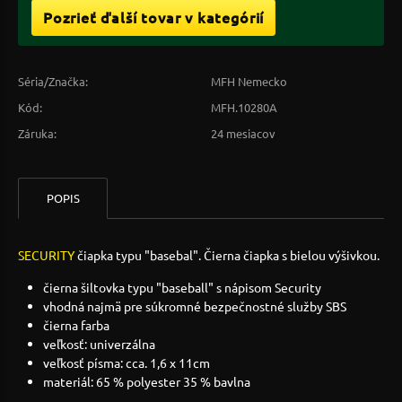
Pozrieť ďalší tovar v kategórií
Séria/Značka:
MFH Nemecko
Kód:
MFH.10280A
Záruka:
24 mesiacov
POPIS
SECURITY
čiapka typu "basebal". Čierna čiapka s bielou výšivkou.
čierna šiltovka typu "baseball" s nápisom Security
vhodná najmä pre súkromné bezpečnostné služby SBS
čierna farba
veľkosť: univerzálna
veľkosť písma: cca. 1,6 x 11cm
materiál: 65 % polyester 35 % bavlna