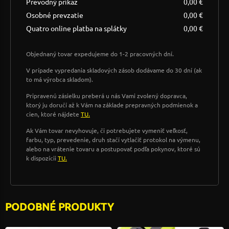
Prevodný príkaz
0,00 €
Osobné prevzatie
0,00 €
Quatro online platba na splátky
0,00 €
Objednaný tovar expedujeme do 1-2 pracovných dní.
V prípade vypredania skladových zásob dodávame do 30 dní (ak
to má výrobca skladom).
Pripravenú zásielku preberá u nás Vami zvolený dopravca,
ktorý ju doručí až k Vám na základe prepravných podmienok a
cien, ktoré nájdete
TU.
Ak Vám tovar nevyhovuje, či potrebujete vymeniť veľkosť,
farbu, typ, prevedenie, druh stačí vytlačiť protokol na výmenu,
alebo na vrátenie tovaru a postupovať podľa pokynov, ktoré sú
k dispozícii
TU.
PODOBNÉ PRODUKTY