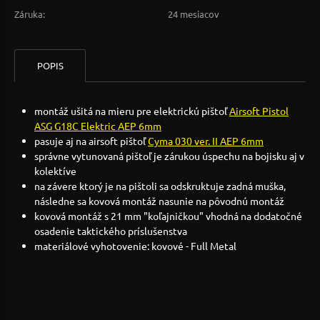
Záruka:
24 mesiacov
POPIS
montáž ušitá na mieru pre elektrickú pištoľ
Airsoft Pistol
ASG G18C Elektric AEP 6mm
pasuje aj na airsoft pištoľ
Cyma 030 ver. II AEP 6mm
správne vytunovaná pištoľ je zárukou úspechu na bojisku aj v
kolektíve
na závere ktorý je na pištoli sa odskruktuje zadná muška,
následne sa kovová montáž nasunie na pôvodnú montáž
kovová montáž s 21 mm "koľajničkou" vhodná na dodatočné
osadenie taktického príslušenstva
materiálové vyhotovenie: kovové - Full Metal