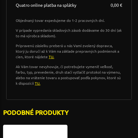
Quatro online platba na splátky
0,00 €
Objednaný tovar expedujeme do 1-2 pracovných dní.
V prípade vypredania skladových zásob dodávame do 30 dní (ak
to má výrobca skladom).
Pripravenú zásielku preberá u nás Vami zvolený dopravca,
ktorý ju doručí až k Vám na základe prepravných podmienok a
cien, ktoré nájdete
TU.
Ak Vám tovar nevyhovuje, či potrebujete vymeniť veľkosť,
farbu, typ, prevedenie, druh stačí vytlačiť protokol na výmenu,
alebo na vrátenie tovaru a postupovať podľa pokynov, ktoré sú
k dispozícii
TU.
PODOBNÉ PRODUKTY