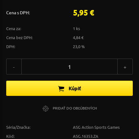
5,95 €
Cena s DPH:
Cena za:
1 ks
Cena bez DPH:
4,84 €
DPH:
23,0 %
-
+
Kúpiť
PRIDAŤ DO OBĽÚBENÝCH
Séria/Značka:
ASG Action Sports Games
Kód:
ASG.16353.ZA