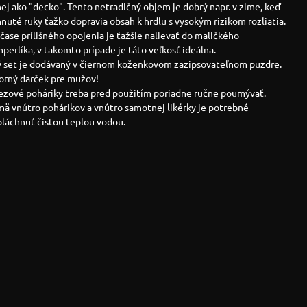
j ako "decko". Tento netradičný objem je dobrý napr. v zime, keď
nuté ruky ťažko dopravia obsah k hrdlu s vysokým rizikom rozliatia.
 čase prílišného opojenia je ťažšie nalievať do maličkého
perlíka, v takomto prípade je táto veľkosť ideálna.
ý set je dodávaný v čiernom koženkovom zazipsovateľnom puzdre.
orný darček pre mužov!
ezové poháriky treba pred použitím poriadne ručne poumývať.
ä vnútro pohárikov a vnútro samotnej likérky je potrebné
pláchnuť čistou teplou vodou.