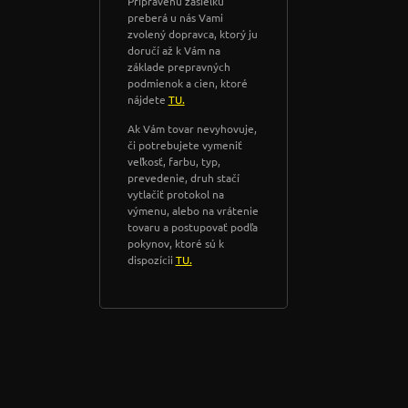
Pripravenú zásielku
preberá u nás Vami
zvolený dopravca, ktorý ju
doručí až k Vám na
základe prepravných
podmienok a cien, ktoré
nájdete
TU.
Ak Vám tovar nevyhovuje,
či potrebujete vymeniť
veľkosť, farbu, typ,
prevedenie, druh stačí
vytlačiť protokol na
výmenu, alebo na vrátenie
tovaru a postupovať podľa
pokynov, ktoré sú k
dispozícii
TU.