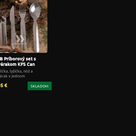
B Príborový set s
várakom KFS Can
ener CN224
lička, lyžička, nôž a
árak v jednom
95 €
SKLADOM