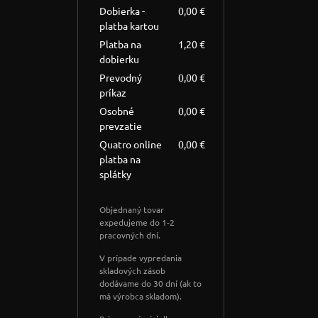
Dobierka -
0,00 €
platba kartou
Platba na
1,20 €
dobierku
Prevodný
0,00 €
príkaz
Osobné
0,00 €
prevzatie
Quatro online
0,00 €
platba na
splátky
Objednaný tovar
expedujeme do 1-2
pracovných dní.
V prípade vypredania
skladových zásob
dodávame do 30 dní (ak to
má výrobca skladom).