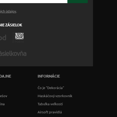
ých údajov
.
IE ZÁSIELOK
DAJNE
INFORMÁCIE
Čo je "Dekorácia"
rešov
Maskáčový vzorkovník
lina
Tabuľka veľkostí
Airsoft pravidlá