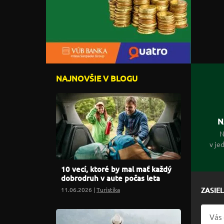
NAJNOVŠIE V BLOGU
N
N
v je
10 vecí, ktoré by mal mať každý
dobrodruh v aute počas leta
11.06.2026 |
Turistika
ZASIE