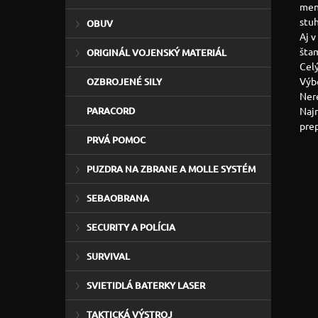
mene
stuh
OBUV
Aj v
štam
ORIGINÁL VOJENSKÝ MATERIÁL
Cel
Výb
OZBROJENÉ SILY
Ner
Najm
PARACORD
pre
PRVÁ POMOC
PUZDRA NA ZBRANE A MOLLE SYSTÉM
SEBAOBRANA
SECURITY A POLÍCIA
SURVIVAL
SVIETIDLÁ BATERKY LASER
TAKTICKÁ VÝSTROJ