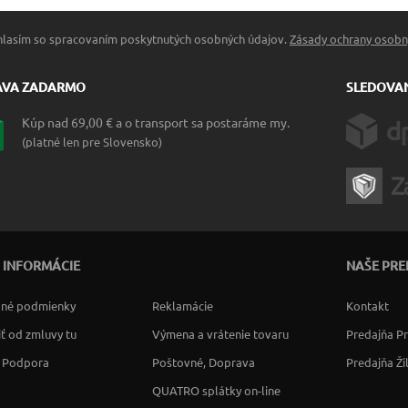
hlasím so spracovaním poskytnutých osobných údajov.
Zásady ochrany osobn
AVA ZADARMO
SLEDOVAN
Kúp nad 69,00 € a o transport sa postaráme my.
(platné len pre Slovensko)
 INFORMÁCIE
NAŠE PRE
né podmienky
Reklamácie
Kontakt
ť od zmluvy tu
Výmena a vrátenie tovaru
Predajňa P
a Podpora
Poštovné, Doprava
Predajňa Ži
QUATRO splátky on-line