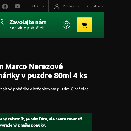
EUR
Prihlásenie
•
Registrácia
Zavolajte nám
Kontakty pobočiek
n Marco Nerezové
áriky v puzdre 80ml 4 ks
ozbitné poháriky v koženkovom puzdre
Čítať viac
ený zákazník, je nám ľúto, ale tento tovar už
 vyradený z našej ponuky.