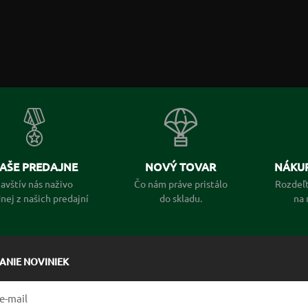
AŠE PREDAJNE
NOVÝ TOVAR
NÁKUP
avštív nás naživo
Čo nám práve pristálo
Rozdeľt
dnej z našich predajní
do skladu.
na 
LANIE NOVINIEK