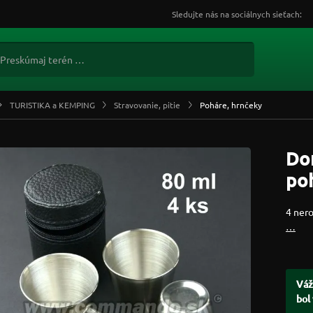
Sledujte nás na sociálnych sieťach:
TURISTIKA a KEMPING
Stravovanie, pitie
Poháre, hrnčeky
Do
poh
4 ner
…
Váž
bol