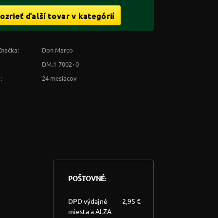
ozrieť ďalší tovar v kategórií
Značka:
Don Marco
DM.1-7002+0
:
24 mesiacov
POŠTOVNÉ:
DPD výdajné
2,95 €
miesta a ALZA