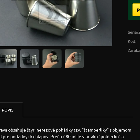
P
Séria/
Kód:
Záruka
POPIS
ava obsahuje štyri nerezové poháriky tzv. "štamperlíky" s objemom
 pre poriadnych chlapov. Prečo ? 80 ml je viac ako "poldecko" a