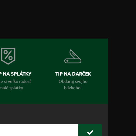
 NA SPLÁTKY
TIP NA DARČEK
e si veľkú rádosť
Obdaruj svojho
malé splátky
blízkeho!