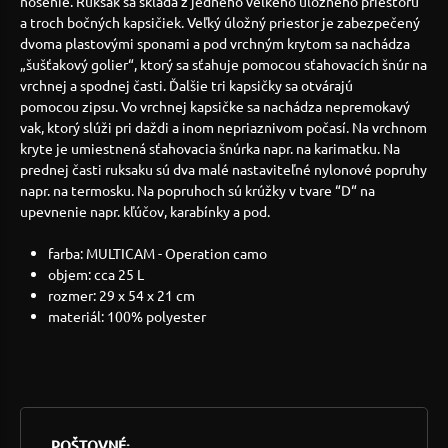
nosenie. Ruksak sa skladá z jedného veľkého úložného priestoru
a troch bočných kapsičiek. Veľký úložný priestor je zabezpečený
dvoma plastovými sponami a pod vrchným krytom sa nachádza
„šušťakový golier“, ktorý sa sťahuje pomocou sťahovacích šnúr na
vrchnej a spodnej časti. Ďalšie tri kapsičky sa otvárajú
pomocou zipsu. Vo vrchnej kapsičke sa nachádza nepremokavý
vak, ktorý slúži pri daždi a inom nepriaznivom počasí. Na vrchnom
kryte je umiestnená sťahovacia šnúrka napr. na karimatku. Na
prednej časti ruksaku sú dva malé nastaviteľné nylonové popruhy
napr. na termosku. Na popruhoch sú krúžky v tvare “D“ na
upevnenie napr. kľúčov, karabínky a pod.
farba: MULTICAM - Operation camo
objem: cca 25 L
rozmer: 29 x 54 x 21 cm
materiál: 100% polyester
POŠTOVNÉ: