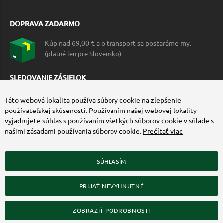
DOPRAVA ZADARMO
Kúp nad 69,00 € a o transport sa postaráme my.
(platné len pre Slovensko)
SLEDOVANIE ZÁSIELOK
Táto webová lokalita používa súbory cookie na zlepšenie
používateľskej skúsenosti. Používaním našej webovej lokality
vyjadrujete súhlas s používaním všetkých súborov cookie v súlade s
našimi zásadami používania súborov cookie.
Prečítať viac
SÚHLASÍM
ZÍSKAJTE VIAC O COMMANDO.SK
PRIJAŤ NEVYHNUTNÉ
© 2010-2026 Commando.sk, všetky práva vyhradené.
Upraviť nastavenia Cookies
ZOBRAZIŤ PODROBNOSTI