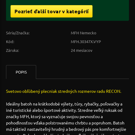
Pozrieť ďalší tovar v kategórií
Séria/Značka:
MFH Nemecko
Kód:
MFH.30347X.VYP
Záruka:
24 mesiacov
POPIS
Svetovo obľúbený plecniak stredných rozmerov radu RECON.
Ideálny batoh na krátkodobé výlety, túry, rybačky, poľovačky a
iné turistické alebo športové aktivity. Stredne veľký ruksak od
značky MFH, ktorý sa vyznačuje svojou pevnosťou a
pohodlnosťou vďaka polstrovanému chrbtu a popruhom. Batoh
má taktiež nastaviteľný hrudný a bedrový pás pre komfortnejšie