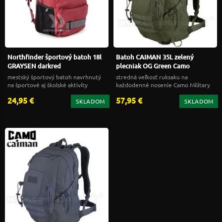
Northfinder športový batoh 18l
Batoh CAIMAN 35L zelený
GRAYSEN darkred
plecniak OG Green Camo
mestský športový batoh navrhnutý
stredná veľkosť ruksaku na
na športové aj školské aktivity
každodenné nosenie Camo Military
Gear
24,95 €
57,95 €
SKLADOM
SKLADOM