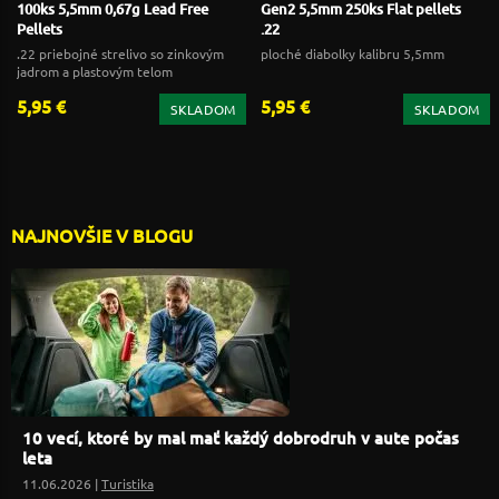
100ks 5,5mm 0,67g Lead Free
Gen2 5,5mm 250ks Flat pellets
Pellets
.22
.22 priebojné strelivo so zinkovým
ploché diabolky kalibru 5,5mm
jadrom a plastovým telom
5,95 €
5,95 €
SKLADOM
SKLADOM
NAJNOVŠIE V BLOGU
10 vecí, ktoré by mal mať každý dobrodruh v aute počas
leta
11.06.2026 |
Turistika