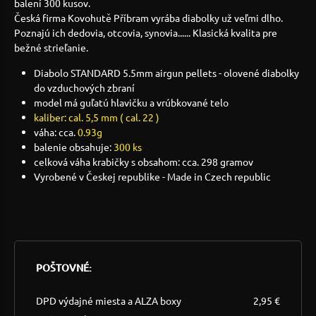
balení 300 kusov.
Česká firma Kovohutě Příbram vyrába diabolky už veľmi dlho.
Poznajú ich dedovia, otcovia, synovia...... Klasická kvalita pre
bežné strieľanie.
Diabolo STANDARD 5.5mm airgun pellets - olovené diabolky
do vzduchových zbraní
model má guľatú hlavičku a vrúbkované telo
kaliber: cal. 5,5 mm ( cal. 22 )
váha: cca.
0.93g
balenie obsahuje:
300 ks
celková váha krabičky s obsahom: cca. 298 gramov
Vyrobené v Českej republike - Made in Czech republic
POŠTOVNÉ:
DPD výdajné miesta a ALZA boxy
2,95 €