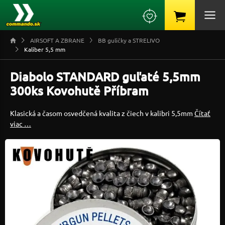
AIRSOFT A ZBRANE
BB guličky a STRELIVO
Kaliber 5,5 mm
Diabolo STANDARD guľaté 5,5mm
300ks Kovohutě Příbram
Klasická a časom osvedčená kvalita z čiech v kalibri 5,5mm
Čítať
viac …