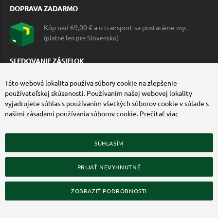
DOPRAVA ZADARMO
Kúp nad 69,00 € a o transport sa postaráme my.
(platné len pre Slovensko)
SLEDOVANIE ZÁSIELOK
Táto webová lokalita používa súbory cookie na zlepšenie
používateľskej skúsenosti. Používaním našej webovej lokality
vyjadrujete súhlas s používaním všetkých súborov cookie v súlade s
našimi zásadami používania súborov cookie.
Prečítať viac
SÚHLASÍM
ZÍSKAJTE VIAC O COMMANDO.SK
PRIJAŤ NEVYHNUTNÉ
© 2010-2026 Commando.sk, všetky práva vyhradené.
Upraviť nastavenia Cookies
ZOBRAZIŤ PODROBNOSTI
Web dizajn: MARLOW DESIGN