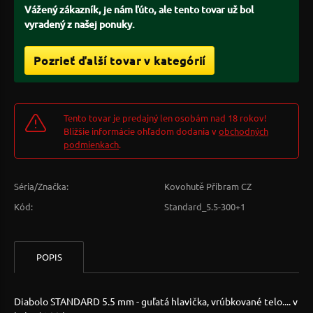
Vážený zákazník, je nám ľúto, ale tento tovar už bol
vyradený z našej ponuky.
Pozrieť ďalší tovar v kategórií
Tento tovar je predajný len osobám nad 18 rokov!
Bližšie informácie ohľadom dodania v
obchodných
podmienkach
.
Séria/Značka:
Kovohutě Příbram CZ
Kód:
Standard_5.5-300+1
POPIS
Diabolo STANDARD 5.5 mm - guľatá hlavička, vrúbkované telo.... v