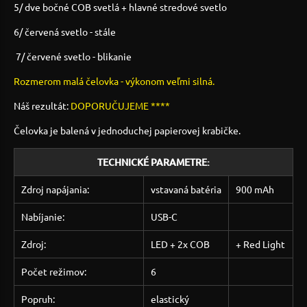
5/ dve bočné COB svetlá + hlavné stredové svetlo
6/ červená svetlo - stále
7/ červené svetlo - blikanie
Rozmerom malá čelovka - výkonom veľmi silná.
Náš rezultát:
DOPORUČUJEME ****
Čelovka je balená v jednoduchej papierovej krabičke.
TECHNICKÉ PARAMETRE:
Zdroj napájania:
vstavaná batéria
900 mAh
Nabíjanie:
USB-C
Zdroj:
LED + 2x COB
+ Red Light
Počet režimov:
6
Popruh:
elastický