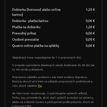
Dobierka (hotovosť alebo online
1,20 €
kartou)
Dobierka - platba kartou
0,00 €
Platba na dobierku
1,20 €
Prevodný príkaz
0,00 €
Osobné prevzatie
0,00 €
Quatro online platba na splátky
0,00 €
Objednaný tovar expedujeme do 1-2 pracovných dní.
V prípade vypredania skladových zásob dodávame do 30 dní (ak
to má výrobca skladom).
Pripravenú zásielku preberá u nás Vami zvolený dopravca,
ktorý ju doručí až k Vám na základe prepravných podmienok a
cien, ktoré nájdete
TU.
Ak Vám tovar nevyhovuje, či potrebujete vymeniť veľkosť,
farbu, typ, prevedenie, druh stačí vytlačiť protokol na výmenu,
alebo na vrátenie tovaru a postupovať podľa pokynov, ktoré sú
k dispozícii
TU.