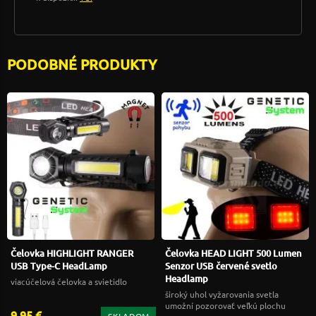
PODOBNÉ PRODUKTY
Čelovka HIGHLIGHT RANGER
Čelovka HEAD LIGHT 500 Lumen
USB Type-C HeadLamp
Senzor USB červené svetlo
Headlamp
viacúčelová čelovka a svietidlo
široký uhol vyžarovania svetla
umožní pozorovať veľkú plochu
9,95 €