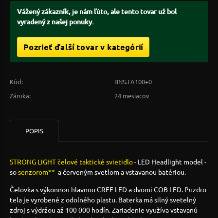
Vážený zákazník, je nám ľúto, ale tento tovar už bol
vyradený z našej ponuky.
Pozrieť ďalší tovar v kategórií
Kód:
BNS.FA100+0
Záruka:
24 mesiacov
POPIS
STRONG LIGHT čelové taktické svietidlo
- LED Headlight model -
so
senzorom**
a červeným svetlom a vstavanou batériou.
Čelovka s výkonnou hlavnou CREE LED a dvomi COB LED. Puzdro
tela je vyrobené z odolného plastu. Baterka má silný svetelný
zdroj s výdržou až 100 000 hodín. Zariadenie využíva vstavanú