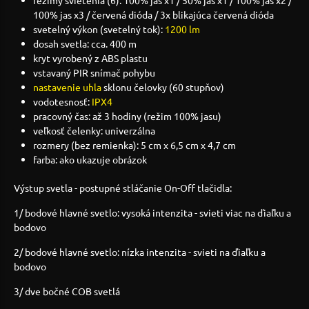
100% jas x3 / červená dióda / 3x blikajúca červená dióda
svetelný výkon (svetelný tok):
1200 lm
dosah svetla: cca. 400 m
kryt vyrobený z ABS plastu
vstavaný PIR snímač pohybu
nastavenie uhla
sklonu čelovky (60 stupňov)
vodotesnosť:
IPX4
pracovný čas: až 3 hodiny (režim 100% jasu)
veľkosť čelenky: univerzálna
rozmery (bez remienka): 5 cm x 6,5 cm x 4,7 cm
farba: ako ukazuje obrázok
Výstup svetla - postupné stláčanie On-Off tlačidla:
1/ bodové hlavné svetlo: vysoká intenzita - svieti viac na ďiaľku a
bodovo
2/ bodové hlavné svetlo: nízka intenzita - svieti na ďiaľku a
bodovo
3/ dve bočné COB svetlá