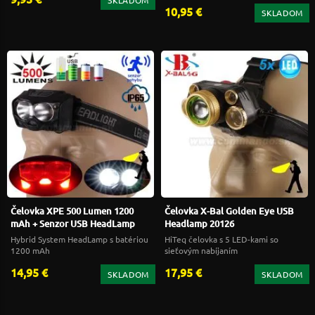
SKLADOM
10,95 €
SKLADOM
Čelovka XPE 500 Lumen 1200
Čelovka X-Bal Golden Eye USB
mAh + Senzor USB HeadLamp
Headlamp 20126
Hybrid System HeadLamp s batériou
HiTeq čelovka s 5 LED-kami so
1200 mAh
sieťovým nabíjaním
14,95 €
17,95 €
SKLADOM
SKLADOM