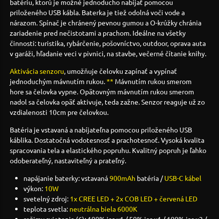
batériu, ktorú je možné jednoducho nabíjať pomocou
priloženého USB kábla. Baterka je tiež odolná voči vode a
nárazom. Spínač je chránený pevnou gumou a O-krúžky chránia
zariadenie pred nečistotami a prachom. Ideálne na všetky
činnosti: turistika, rybárčenie, pošovníctvo, outdoor, oprava auta
v garáži, hľadanie veci v pivnici, na stavbe, večerné čítanie knihy.
Aktivácia senzoru
, umožňuje čelovku zapínať a vypínať
jednoduchým mávnutím rukou.
**
Mávnutím rukou smerom
hore sa čelovka vypne. Opätovným mávnutím rukou smerom
nadol sa čelovka opäť aktivuje, teda zažne. Senzor reaguje už zo
vzdialenosti 10cm pre čelovkou.
Batéria je vstavaná a nabíjateľna pomocou priloženého USB
káblika. Dostatočná vodotesnosť a prachotesnoť. Vysoká kvalita
spracovania tela a elastického popruhu. Kvalitný popruh je ľahko
odoberateľný, nastaviteľný a prateľný.
napájanie baterky: vstavaná
900mAh
batéria /
USB-C kábel
výkon:
10W
svetelný zdroj:
1x CREE LED + 2x COB LED + červená LED
teplota svetla:
neutrálna biela 6000K
režimy svietenia (6): 100% jas x1 / 50% jas x1 / 100% jas x2 /