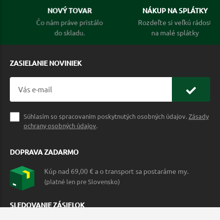
NOVÝ TOVAR
NÁKUP NA SPLÁTKY
Čo nám práve pristálo
Rozdeľte si veľkú rádosť
do skladu.
na malé splátky
ZASIELANIE NOVINIEK
Súhlasím so spracovaním poskytnutých osobných údajov.
Zásady
ochrany osobných údajov
.
DOPRAVA ZADARMO
Kúp nad 69,00 € a o transport sa postaráme my.
(platné len pre Slovensko)
SLEDOVANIE ZÁSIELOK