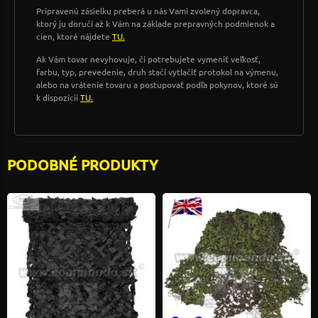
Pripravenú zásielku preberá u nás Vami zvolený dopravca,
ktorý ju doručí až k Vám na základe prepravných podmienok a
cien, ktoré nájdete
TU.
Ak Vám tovar nevyhovuje, či potrebujete vymeniť veľkosť,
farbu, typ, prevedenie, druh stačí vytlačiť protokol na výmenu,
alebo na vrátenie tovaru a postupovať podľa pokynov, ktoré sú
k dispozícii
TU.
PODOBNÉ PRODUKTY