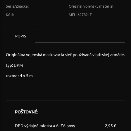
Séria/Značka:
Originál vojenský materiál
Kód:
MFH.627821F
POPIS
Originálna vojenská maskovacia sieť používaná v britskej armáde.
typ: DPM
rozmer 4 x 5 m
POŠTOVNÉ:
DPD výdajné miesta a ALZA boxy
2,95 €