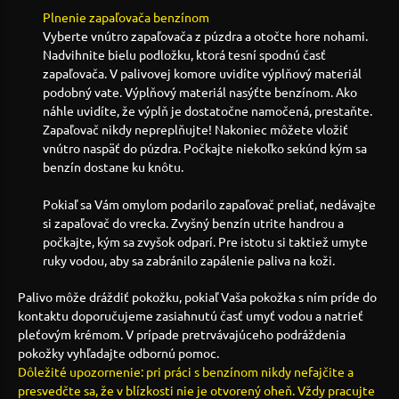
Plnenie zapaľovača benzínom
Vyberte vnútro zapaľovača z púzdra a otočte hore nohami.
Nadvihnite bielu podložku, ktorá tesní spodnú časť
zapaľovača. V palivovej komore uvidíte výplňový materiál
podobný vate. Výplňový materiál nasýťte benzínom. Ako
náhle uvidíte, že výplň je dostatočne namočená, prestaňte.
Zapaľovač nikdy nepreplňujte! Nakoniec môžete vložiť
vnútro naspäť do púzdra. Počkajte niekoľko sekúnd kým sa
benzín dostane ku knôtu.
Pokiaľ sa Vám omylom podarilo zapaľovač preliať, nedávajte
si zapaľovač do vrecka. Zvyšný benzín utrite handrou a
počkajte, kým sa zvyšok odparí. Pre istotu si taktiež umyte
ruky vodou, aby sa zabránilo zapálenie paliva na koži.
Palivo môže dráždiť pokožku, pokiaľ Vaša pokožka s ním príde do
kontaktu doporučujeme zasiahnutú časť umyť vodou a natrieť
pleťovým krémom. V prípade pretrvávajúceho podráždenia
pokožky vyhľadajte odbornú pomoc.
Dôležité upozornenie: pri práci s benzínom nikdy nefajčite a
presvedčte sa, že v blízkosti nie je otvorený oheň. Vždy pracujte