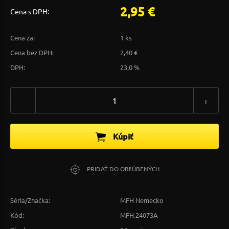
2,95 €
Cena s DPH:
Cena za:
1 ks
Cena bez DPH:
2,40 €
DPH:
23,0 %
-
+
Kúpiť
PRIDAŤ DO OBĽÚBENÝCH
Séria/Značka:
MFH Nemecko
Kód:
MFH.24073A