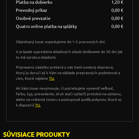
Platba na dobierku
1,20 €
Prevodný príkaz
0,00 €
Osobné prevzatie
0,00 €
Quatro online platba na splátky
0,00 €
Objednaný tovar expedujeme do 1-2 pracovných dní.
V prípade vypredania skladových zásob dodávame do 30 dní (ak
to má výrobca skladom).
Pripravenú zásielku preberá u nás Vami zvolený dopravca,
ktorý ju doručí až k Vám na základe prepravných podmienok a
cien, ktoré nájdete
TU.
Ak Vám tovar nevyhovuje, či potrebujete vymeniť veľkosť,
farbu, typ, prevedenie, druh stačí vytlačiť protokol na výmenu,
alebo na vrátenie tovaru a postupovať podľa pokynov, ktoré sú
k dispozícii
TU.
SÚVISIACE PRODUKTY