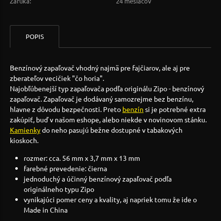
Záruka:
24 mesiacov
POPIS
Benzínový zapaľovač vhodný najmä pre fajčiarov, ale aj pre
zberateľov vecičiek "čo horia".
Najobľúbenejší typ zapaľovača podľa originálu Zipo - benzínový
zapaľovač. Zapaľovač je dodávaný samozrejme bez benzínu,
hlavne z dôvodu bezpečnosti. Preto
benzín
si je potrebné extra
zakúpiť, buď v našom eshope, alebo niekde v novinovom stánku.
Kamienky
do neho pasujú bežne dostupné v tabakových
kioskoch.
rozmer: cca. 56 mm x 3,7 mm x 13 mm
farebné prevedenie: čierna
jednoduchý a účinný benzínový zapaľovač podľa
originálneho typu Zipo
vynikajúci pomer ceny a kvality, aj napriek tomu že ide o
Made in China