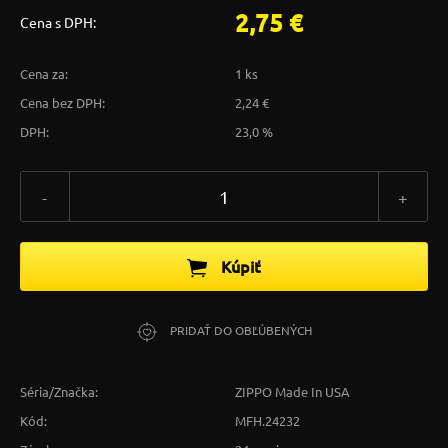
2,75 €
Cena s DPH:
Cena za:
1 ks
Cena bez DPH:
2,24 €
DPH:
23,0 %
-
+
Kúpiť
PRIDAŤ DO OBĽÚBENÝCH
Séria/Značka:
ZIPPO Made In USA
Kód:
MFH.24232