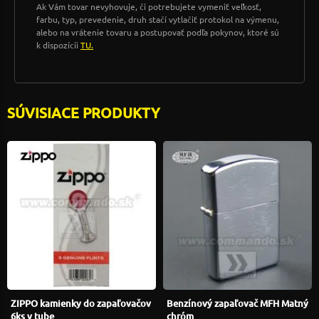
Ak Vám tovar nevyhovuje, či potrebujete vymeniť veľkosť,
farbu, typ, prevedenie, druh stačí vytlačiť protokol na výmenu,
alebo na vrátenie tovaru a postupovať podľa pokynov, ktoré sú
k dispozícii
TU.
SÚVISIACE PRODUKTY
ZIPPO kamienky do zapaľovačov
Benzínový zapaľovač MFH Matný
6ks v tube
chróm