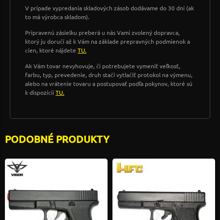
V prípade vypredania skladových zásob dodávame do 30 dní (ak
to má výrobca skladom).
Pripravenú zásielku preberá u nás Vami zvolený dopravca,
ktorý ju doručí až k Vám na základe prepravných podmienok a
cien, ktoré nájdete
TU.
Ak Vám tovar nevyhovuje, či potrebujete vymeniť veľkosť,
farbu, typ, prevedenie, druh stačí vytlačiť protokol na výmenu,
alebo na vrátenie tovaru a postupovať podľa pokynov, ktoré sú
k dispozícii
TU.
PODOBNÉ PRODUKTY