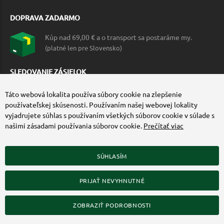
DOPRAVA ZADARMO
Kúp nad 69,00 € a o transport sa postaráme my.
(platné len pre Slovensko)
SLEDOVANIE ZÁSIELOK
Táto webová lokalita používa súbory cookie na zlepšenie
používateľskej skúsenosti. Používaním našej webovej lokality
vyjadrujete súhlas s používaním všetkých súborov cookie v súlade s
našimi zásadami používania súborov cookie.
Prečítať viac
SÚHLASÍM
ZÍSKAJTE VIAC O COMMANDO.SK
PRIJAŤ NEVYHNUTNÉ
© 2010-2026 Commando.sk, všetky práva vyhradené.
Upraviť nastavenia Cookies
ZOBRAZIŤ PODROBNOSTI
Web dizajn: MARLOW DESIGN