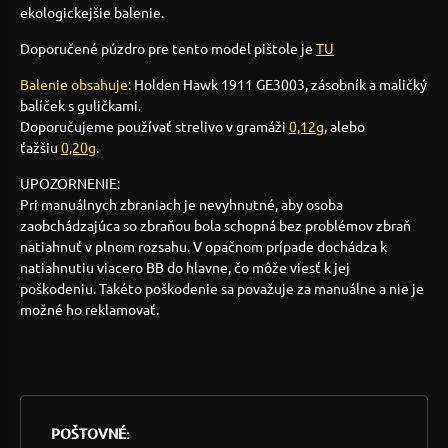
ekologickejšie balenie.
Doporučené púzdro pre tento model pištole je
TU
Balenie obsahuje:
Holden Hawk 1911 GE3003, zásobník a maličký
balíček s guličkami.
Doporučujeme používať strelivo v gramáži
0,12g
, alebo
ťažšiu
0,20g
.
UPOZORNENIE:
Pri manuálnych zbraniach je nevyhnutné, aby osoba
zaobchádzajúca so zbraňou bola schopná bez problémov zbraň
natiahnuť v plnom rozsahu. V opačnom prípade dochádza k
natiahnutiu viacero BB do hlavne, čo môže viesť k jej
poškodeniu. Takéto poškodenie sa považuje za manuálne a nie je
možné ho reklamovať.
POŠTOVNÉ: