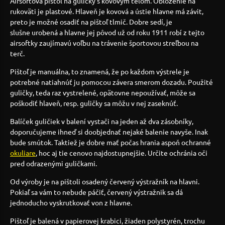
Airsoftová pištoľ na guličky s kovovým telom. Obloženie na
rukoväti je plastové. Hlaveň je kovová a ústie hlavne má závit,
preto je možné osadiť na pištoľ tlmič. Dobre sedí, je
slušne urobená a hlavne jej pôvod už od roku 1911 robí z tejto
airsoftky zaujímavú voľbu na trávenie športovou streľbou na
terč.
Pištoľ je manuálna, to znamená, že po každom výstrele je
potrebné natiahnúť ju pomocou závera smerom dozadu. Použité
guličky, teda raz vystrelené, opätovne nepoužívať, môže sa
poškodiť hlaveň, resp. guličky sa môžu v nej zaseknúť.
Balíček guličiek v balení vystači na jeden až dva zásobníky,
doporučujeme ihneď si doobjednať nejaké balenie navyše. Inak
bude smútok. Taktiež je dobre mať počas hrania aspoň ochranné
okuliare
, hoc aj tie cenovo najdostupnejšie. Určite ochránia oči
pred odrazenými guličkami.
Od výroby je na pištoli osadený červený výstražník na hlavni.
Pokiaľ sa vám to nebude páčiť, červený výstražnik sa dá
jednoducho vyskrutkovať von z hlavne.
Pištoľ je balená v papierovej krabici, žiaden polystyrén, trochu