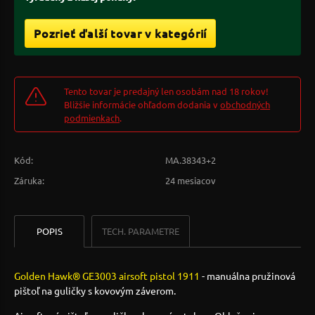
Pozrieť ďalší tovar v kategórií
Tento tovar je predajný len osobám nad 18 rokov!
Bližšie informácie ohľadom dodania v
obchodných
podmienkach
.
Kód:
MA.38343+2
Záruka:
24 mesiacov
POPIS
TECH. PARAMETRE
Golden Hawk® GE3003 airsoft pistol 1911
- manuálna pružinová
pištoľ na guličky s kovovým záverom.