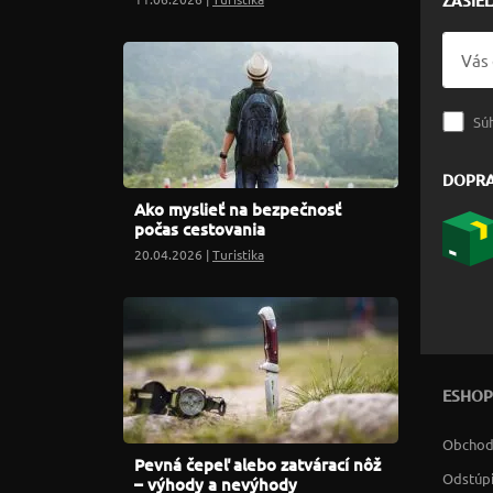
ZASIE
Sú
DOPR
Ako myslieť na bezpečnosť
počas cestovania
20.04.2026 |
Turistika
ESHOP
Obchod
Pevná čepeľ alebo zatvárací nôž
Odstúpi
– výhody a nevýhody