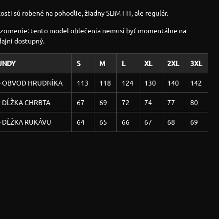
osti sú robené na pohodlie, žiadny SLIM FIT, ale regulár.
zornenie: tento model oblečenia nemusí byť momentálne na
dajni dostupný.
UNDY
S
M
L
XL
2XL
3XL
 - OBVOD HRUDNÍKA
113
118
124
130
140
142
- DĹŽKA CHRBTA
67
69
72
74
77
80
- DĹŽKA RUKÁVU
64
65
66
67
68
69