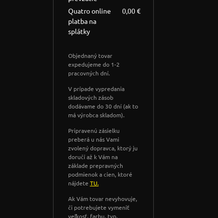
Quatro online
0,00 €
platba na
splátky
Objednaný tovar
expedujeme do 1-2
pracovných dní.
V prípade vypredania
skladových zásob
dodávame do 30 dní (ak to
má výrobca skladom).
Pripravenú zásielku
preberá u nás Vami
zvolený dopravca, ktorý ju
doručí až k Vám na
základe prepravných
podmienok a cien, ktoré
nájdete
TU.
Ak Vám tovar nevyhovuje,
či potrebujete vymeniť
veľkosť, farbu, typ,