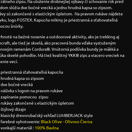
rálneho zipsu. Na uloženie drobnejšej výbavy či schovanie rúk pred
dom slúžia dve bočné vrecká a jedno hrudná kapsa so zipsom.
ávy sú zakončené s elastickým úpletom. Na pravom rukáve nájdete
vku, logo FOSTEX. Kapucňa mikiny je priestranná a sťahovateľná
ocou šnúrky.
hnuté na bežné nosenie a outdoorové aktivity, ako je trekking aj
craft, ale tiež je skvelá, ako pracovná bunda vďaka vystuženým
onovým ramenám Cordura®. Vnútorná podšívka bundy je mäkká a
ka skvelé pohodlie. Má tiež kvalitný YKK® zips a viacero vreciek na
enie vecí.
priestranná sťahovateľná kapucňa
hrudná kapsa so zipsom
dve bočné vrecká
nášivka s logom na pravom rukáve
zapínanie pomocou zipsu
rukávy zakončené s elastickým úpletom
štýlový dizajn
klasický drevorubačský vzhľad LUMBERJACK style
farebné vyhotovenie:
Black Olive - Olivovo Čierna
vonkajší materiál :
100% Bavlna