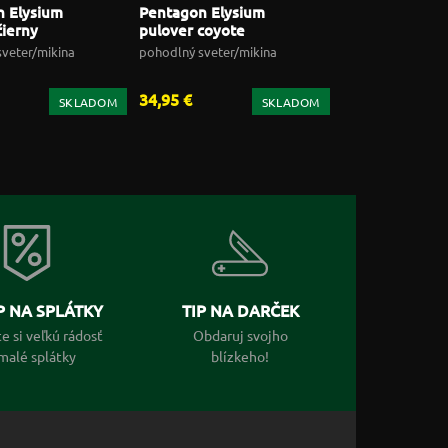
 Elysium
Pentagon Elysium
čierny
pulover coyote
veter/mikina
pohodlný sveter/mikina
34,95 €
SKLADOM
SKLADOM
 NA SPLÁTKY
TIP NA DARČEK
e si veľkú rádosť
Obdaruj svojho
malé splátky
blízkeho!