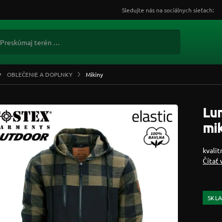
Sledujte nás na sociálnych sieťach:
OBLEČENIE A DOPLNKY
Mikiny
Lu
mik
kvalit
Čítať 
SKL