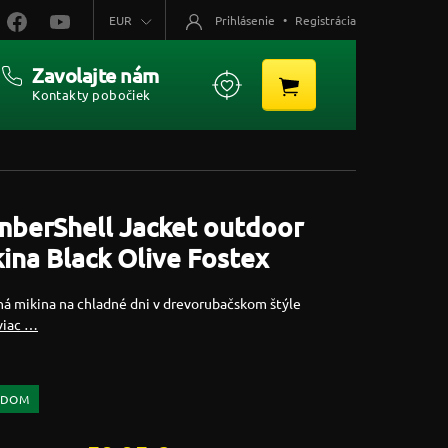
EUR
Prihlásenie
•
Registrácia
Zavolajte nám
Kontakty pobočiek
mberShell Jacket outdoor
ina Black Olive Fostex
ná mikina na chladné dni v drevorubačskom štýle
viac …
ADOM