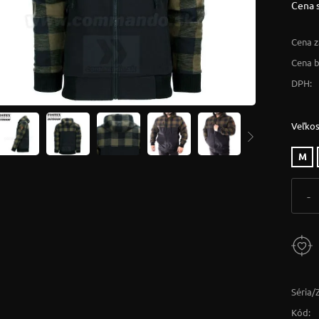
Cena 
Cena z
Cena 
DPH:
Veľkos
M
-
Séria/
Kód: