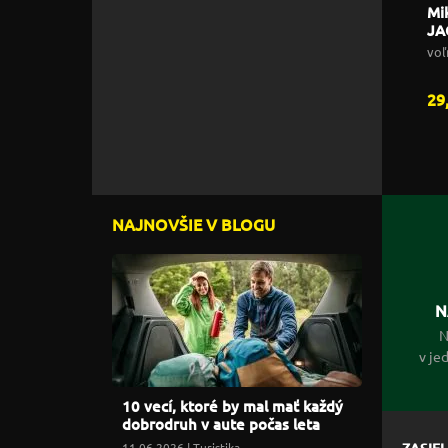
Mi
JA
voľ
29
NAJNOVŠIE V BLOGU
N
N
v je
10 vecí, ktoré by mal mať každý
dobrodruh v aute počas leta
11.06.2026 |
Turistika