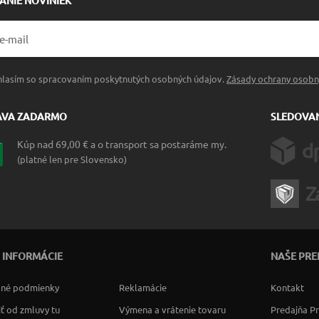
LANIE NOVINIEK
hlasím so spracovaním poskytnutých osobných údajov.
Zásady ochrany osobn
AVA ZADARMO
SLEDOVAN
Kúp nad 69,00 € a o transport sa postaráme my.
(platné len pre Slovensko)
 INFORMÁCIE
NAŠE PRE
né podmienky
Reklamácie
Kontakt
ť od zmluvy tu
Výmena a vrátenie tovaru
Predajňa P