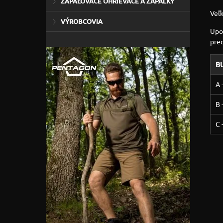
ZAPAĽOVAČE OHRIEVAČE A ZÁPALKY
Veľk
VÝROBCOVIA
Upo
pre
B
A
B 
C 