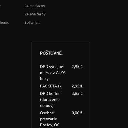
:
24 mesiacov
Zelené farby
enie:
Softshell
POŠTOVNÉ:
DPD výdajné
2,95 €
miesta a ALZA
boxy
PACKETA.sk
2,95 €
DPD kuriér
3,65 €
(doručenie
domov)
Osobné
0,00 €
prevzatie
Prešov, OC