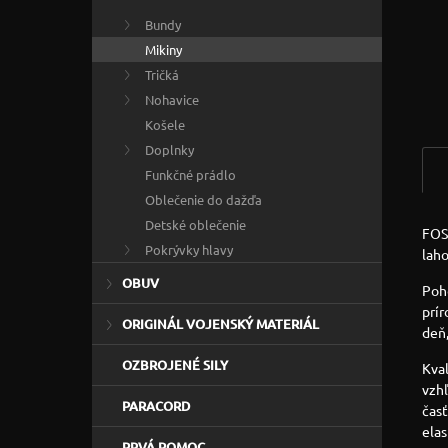
Bundy
Mikiny
Tričká
Nohavice
Košele
Doplnky
Funkčné prádlo
Oblečenie do dažďa
Detské oblečenie
FO
Pokrývky hlavy
lah
OBUV
Poh
prír
ORIGINÁL VOJENSKÝ MATERIÁL
deň,
OZBROJENÉ SILY
Kva
vzhľ
PARACORD
časť
ela
PRVÁ POMOC