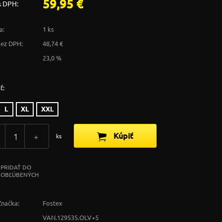
59,95 €
s DPH:
a:
1 ks
bez DPH:
48,74 €
23,0 %
ť:
L
XL
XXL
Kúpiť
+
ks
PRIDAŤ DO
OBĽÚBENÝCH
Značka:
Fostex
VAN.129535.OLV+5