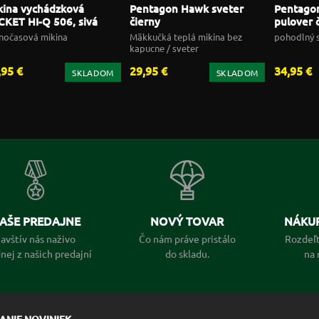
kina vychádzková
Pentagon Hawk sveter
Pentagon
CKET HI-Q 506, sivá
čierny
pulover 
nočasová mikina
Mäkkučká teplá mikina bez
pohodlný s
kapucne / sveter
,95 €
29,95 €
34,95 €
SKLADOM
SKLADOM
AŠE PREDAJNE
NOVÝ TOVAR
NÁKUP
avštív nás naživo
Čo nám práve pristálo
Rozdeľt
dnej z našich predajní
do skladu.
na 