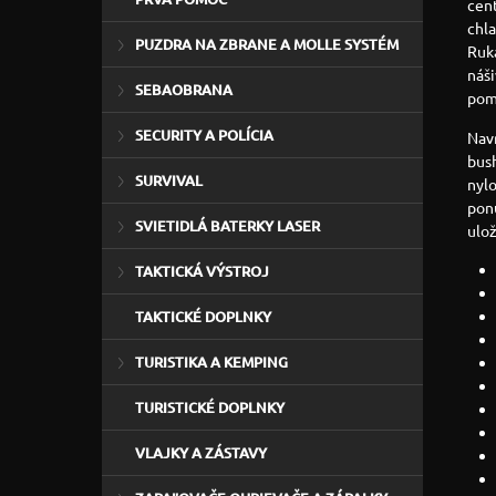
cent
chla
PUZDRA NA ZBRANE A MOLLE SYSTÉM
Ruk
náši
SEBAOBRANA
pom
SECURITY A POLÍCIA
Navr
bush
SURVIVAL
nyl
ponú
SVIETIDLÁ BATERKY LASER
ulož
TAKTICKÁ VÝSTROJ
TAKTICKÉ DOPLNKY
TURISTIKA A KEMPING
TURISTICKÉ DOPLNKY
VLAJKY A ZÁSTAVY