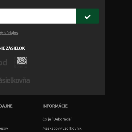
ých údajov
.
IE ZÁSIELOK
DAJNE
INFORMÁCIE
Čo je "Dekorácia"
rešov
Maskáčový vzorkovník