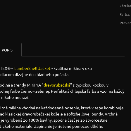
Záruka
Farba:
Preved
POPIS
STEX®
-
LumberShell Jacket
- kvalitná mikina v oku
odiacom dizajne do chladného počasia.
odlná a trendy MIKINA "
drevorubačská
" s typickou kockou v
odnej farbe čierno - zelenej. Perfektná chlapská farba a vzor na každý
 nikoho neurazí.
litná mikina vhodná na každodenné nosenie, ktorá v sebe kombinuje
ad klasickej drevorubačskej košele a softshellovej bundy. Vrchná
 je vyrobená zo 100% bavlny, spodná časť je zo štvorcestne
stického materiálu. Zapínanie je riešené pomocou dlhého