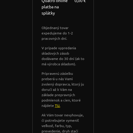
Quatro online
0,00 €
platba na
splátky
Objednaný tovar
expedujeme do 1-2
pracovných dní.
V prípade vypredania
skladových zásob
dodávame do 30 dní (ak to
má výrobca skladom).
Pripravenú zásielku
preberá u nás Vami
zvolený dopravca, ktorý ju
doručí až k Vám na
základe prepravných
podmienok a cien, ktoré
nájdete
TU.
Ak Vám tovar nevyhovuje,
či potrebujete vymeniť
veľkosť, farbu, typ,
prevedenie, druh stačí