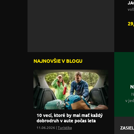
JA
voľ
29
NAJNOVŠIE V BLOGU
N
N
v je
10 vecí, ktoré by mal mať každý
dobrodruh v aute počas leta
11.06.2026 |
Turistika
ZASIE