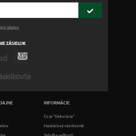
ých údajov
.
IE ZÁSIELOK
DAJNE
INFORMÁCIE
Čo je "Dekorácia"
rešov
Maskáčový vzorkovník
lina
Tabuľka veľkostí