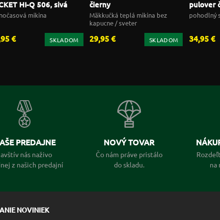
CKET HI-Q 506, sivá
čierny
pulover 
nočasová mikina
Mäkkučká teplá mikina bez
pohodlný s
kapucne / sveter
,95 €
29,95 €
34,95 €
SKLADOM
SKLADOM
AŠE PREDAJNE
NOVÝ TOVAR
NÁKUP
avštív nás naživo
Čo nám práve pristálo
Rozdeľt
dnej z našich predajní
do skladu.
na 
LANIE NOVINIEK