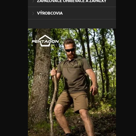
ZAPAĽOVAČE OHRIEVAČE A ZÁPALKY
VÝROBCOVIA