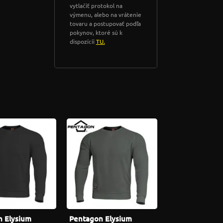
vytlačiť protokol na
výmenu, alebo na vrátenie
tovaru a postupovať podľa
pokynov, ktoré sú k
dispozícii
TU.
 Elysium
Pentagon Elysium