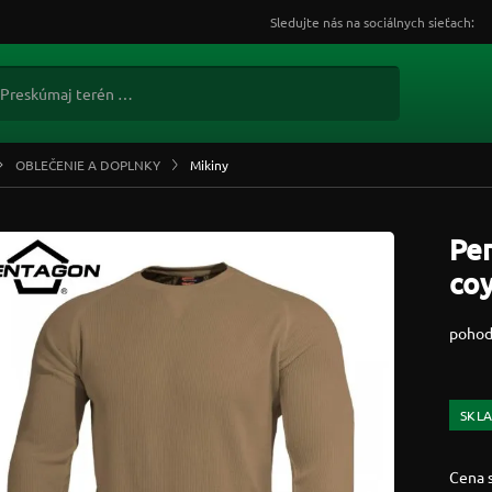
Sledujte nás na sociálnych sieťach:
OBLEČENIE A DOPLNKY
Mikiny
Pe
co
pohod
SKL
Cena 