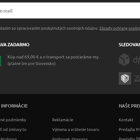
hlasím so spracovaním poskytnutých osobných údajov.
Zásady ochrany osobn
AVA ZADARMO
SLEDOVAN
Kúp nad 69,00 € a o transport sa postaráme my.
(platné len pre Slovensko)
 INFORMÁCIE
NAŠE PRE
né podmienky
Reklamácie
Kontakt
ť od zmluvy tu
Výmena a vrátenie tovaru
Predajňa P
a Podpora
Poštovné, Doprava
Predajňa Ži