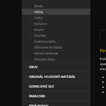
Bundy
Mikiny
Tričká
Nohavice
Košele
Doplnky
Funkčné prádlo
Oblečenie do dažďa
Elys
Detské oblečenie
Poho
Pokrývky hlavy
opa
OBUV
ela
ORIGINÁL VOJENSKÝ MATERIÁL
OZBROJENÉ SILY
PARACORD
PRVÁ POMOC