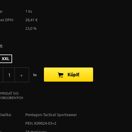
a:
1 ks
bez DPH:
28,41 €
23,0 %
ť:
XXL
Kúpiť
+
ks
PRIDAŤ DO
OBĽÚBENÝCH
Značka:
Pentagon Tactical Sportswear
PEN. K09024-03+2
:
24 mesiacov