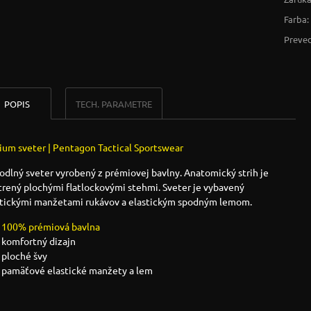
Farba:
Preved
POPIS
TECH. PARAMETRE
ium sveter | Pentagon Tactical Sportswear
dlný sveter vyrobený z prémiovej bavlny. Anatomický strih je
trený plochými flatlockovými stehmi. Sveter je vybavený
stickými manžetami rukávov a elastickým spodným lemom.
100% prémiová bavlna
komfortný dizajn
ploché švy
pamäťové elastické manžety a lem