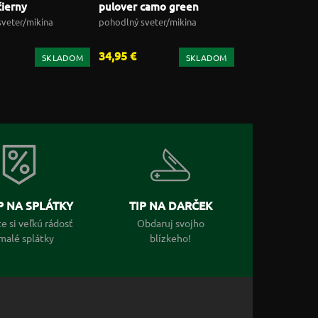
čierny
pulover camo green
veter/mikina
pohodlný sveter/mikina
34,95 €
SKLADOM
SKLADOM
 NA SPLÁTKY
TIP NA DARČEK
e si veľkú rádosť
Obdaruj svojho
malé splátky
blízkeho!