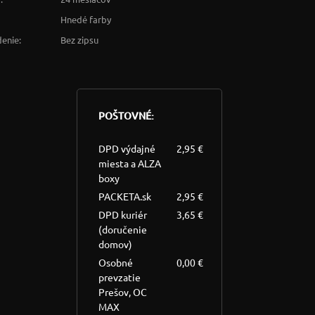
Hnedé farby
enie:
Bez zipsu
POŠTOVNÉ:
DPD výdajné
2,95 €
miesta a ALZA
boxy
PACKETA.sk
2,95 €
DPD kuriér
3,65 €
(doručenie
domov)
Osobné
0,00 €
prevzatie
Prešov, OC
MAX