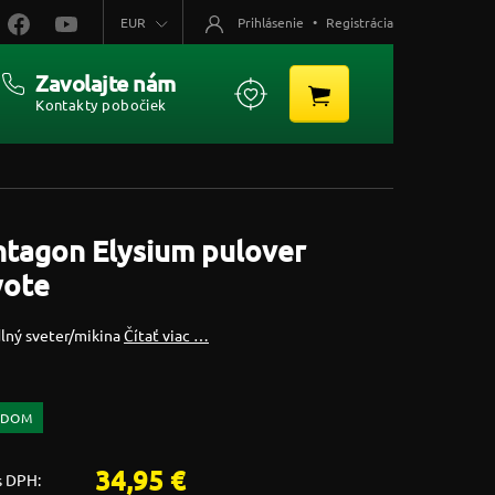
EUR
Prihlásenie
•
Registrácia
Zavolajte nám
Kontakty pobočiek
ntagon Elysium pulover
yote
lný sveter/mikina
Čítať viac …
ADOM
34,95 €
s DPH: