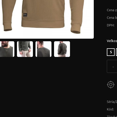
Cena z
Cena 
DPH:
Veľkos
S
-
Séria/
Kód:
Záruka