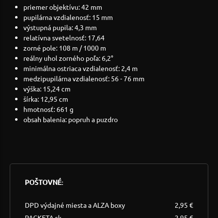
priemer objektívu: 42 mm
pupilárna vzdialenosť: 15 mm
výstupná pupila: 4,3 mm
relatívna svetelnosť: 17,64
zorné pole: 108 m / 1000 m
reálny uhol zorného poľa: 6,2°
minimálna ostriaca vzdialenosť: 2,4 m
medzipupilárna vzdialenosť: 56 - 76 mm
výška: 15,24 cm
šírka: 12,95 cm
hmotnosť: 661 g
obsah balenia: popruh a puzdro
POŠTOVNÉ:
DPD výdajné miesta a ALZA boxy
2,95 €
PACKETA.sk
2,95 €