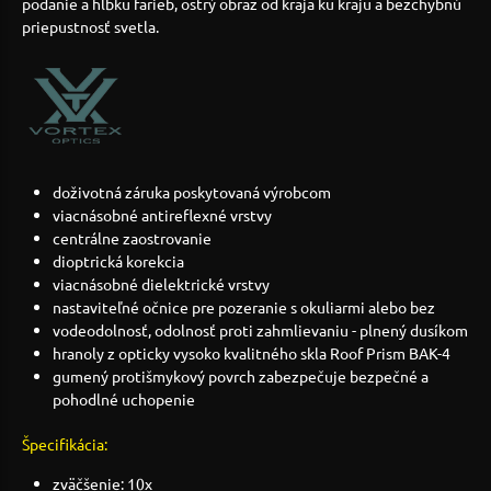
podanie a hĺbku farieb, ostrý obraz od kraja ku kraju a bezchybnú
priepustnosť svetla.
doživotná záruka poskytovaná výrobcom
viacnásobné antireflexné vrstvy
centrálne zaostrovanie
dioptrická korekcia
viacnásobné dielektrické vrstvy
nastaviteľné očnice pre pozeranie s okuliarmi alebo bez
vodeodolnosť, odolnosť proti zahmlievaniu - plnený dusíkom
hranoly z opticky vysoko kvalitného skla Roof Prism BAK-4
gumený protišmykový povrch zabezpečuje bezpečné a
pohodlné uchopenie
Špecifikácia:
zväčšenie: 10x