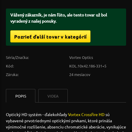
Vážený zákazník, je nám ľúto, ale tento tovar už bol
vyradený z našej ponuky.
Pozrieť ďalší tovar v kategórií
Séria/Značka:
Vortex Optics
Kód:
KOL.10x42.186-331+5
Záruka:
24 mesiacov
POPIS
VIDEA
Optický HD systém - ďalekohľady
Vortex Crossfire HD
sú
vybavené prvotriednymi optickými prvkami, ktoré prináša
výnimočné rozlíšenie, absenciu chromatické aberácie, vynikajúce