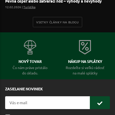
Pevná čepeľ alebo zatvárací nôž – výhody a nevýhody
12.02.2026 |
Turistika
VSETKY ČLÁNKY NA BLOGU
NOVÝ TOVAR
NÁKUP NA SPLÁTKY
Čo nám práve pristálo
Rozdeľte si veľkú rádosť
do skladu.
na malé splátky
ZASIELANIE NOVINIEK