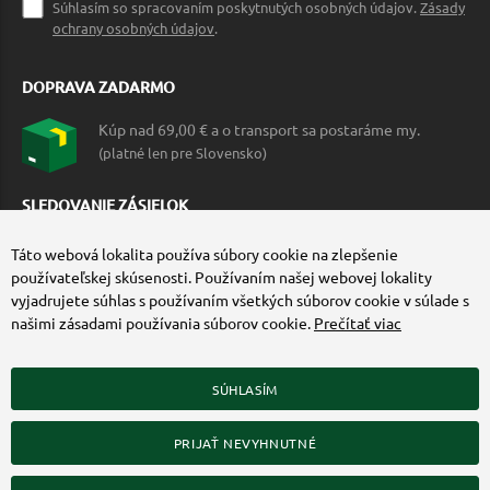
Súhlasím so spracovaním poskytnutých osobných údajov.
Zásady
ochrany osobných údajov
.
DOPRAVA ZADARMO
Kúp nad 69,00 € a o transport sa postaráme my.
(platné len pre Slovensko)
SLEDOVANIE ZÁSIELOK
Táto webová lokalita používa súbory cookie na zlepšenie
používateľskej skúsenosti. Používaním našej webovej lokality
vyjadrujete súhlas s používaním všetkých súborov cookie v súlade s
našimi zásadami používania súborov cookie.
Prečítať viac
SÚHLASÍM
ZÍSKAJTE VIAC O COMMANDO.SK
PRIJAŤ NEVYHNUTNÉ
© 2010-2026 Commando.sk, všetky práva vyhradené.
Upraviť nastavenia Cookies