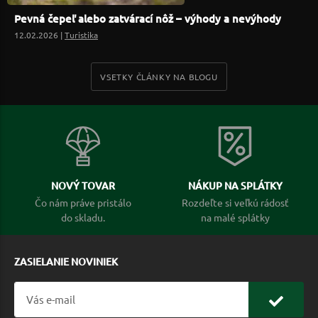
Pevná čepeľ alebo zatvárací nôž – výhody a nevýhody
12.02.2026 |
Turistika
VSETKY ČLÁNKY NA BLOGU
NOVÝ TOVAR
NÁKUP NA SPLÁTKY
Čo nám práve pristálo
Rozdeľte si veľkú rádosť
do skladu.
na malé splátky
ZASIELANIE NOVINIEK