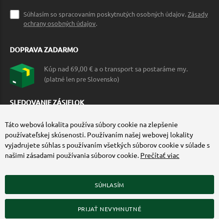
Súhlasím so spracovaním poskytnutých osobných údajov.
Zásady
ochrany osobných údajov
.
DOPRAVA ZADARMO
Kúp nad 69,00 € a o transport sa postaráme my.
(platné len pre Slovensko)
SLEDOVANIE ZÁSIELOK
Táto webová lokalita používa súbory cookie na zlepšenie
používateľskej skúsenosti. Používaním našej webovej lokality
vyjadrujete súhlas s používaním všetkých súborov cookie v súlade s
našimi zásadami používania súborov cookie.
Prečítať viac
SÚHLASÍM
ZÍSKAJTE VIAC O COMMANDO.SK
PRIJAŤ NEVYHNUTNÉ
© 2010-2026 Commando.sk, všetky práva vyhradené.