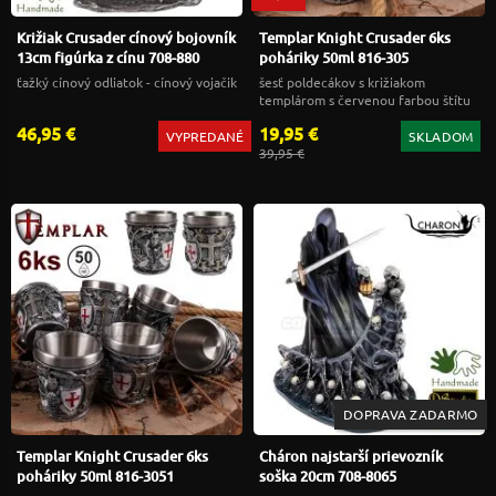
Križiak Crusader cínový bojovník
Templar Knight Crusader 6ks
13cm figúrka z cínu 708-880
poháriky 50ml 816-305
ťažký cínový odliatok - cínový vojačik
šesť poldecákov s križiakom
templárom s červenou farbou štítu
46,95 €
19,95 €
VYPREDANÉ
SKLADOM
39,95 €
DOPRAVA ZADARMO
Templar Knight Crusader 6ks
Cháron najstarší prievozník
poháriky 50ml 816-3051
soška 20cm 708-8065