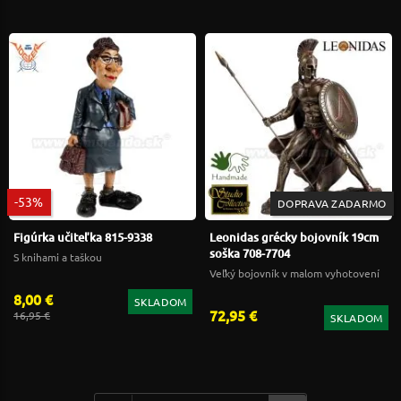
-53%
DOPRAVA ZADARMO
Figúrka učiteľka 815-9338
Leonidas grécky bojovník 19cm
soška 708-7704
S knihami a taškou
Veľký bojovník v malom vyhotovení
8,00 €
SKLADOM
72,95 €
16,95 €
SKLADOM