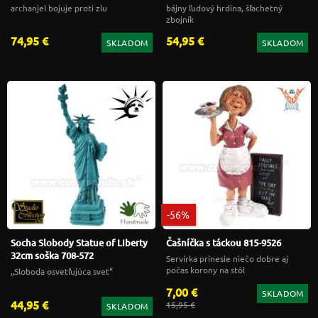
archanjel bojuje proti zlu
bájny ľudový hrdina, šľachetný
zbojník
74,95 €
54,95 €
SKLADOM
SKLADOM
-56%
Socha Slobody Statue of Liberty
Čašníčka s táckou 815-9526
32cm soška 708-572
Servírka prinesie niečo dobre aj
počas korony na stôl
„Sloboda osvetľujúca svet“
7,00 €
SKLADOM
44,95 €
15,95 €
SKLADOM