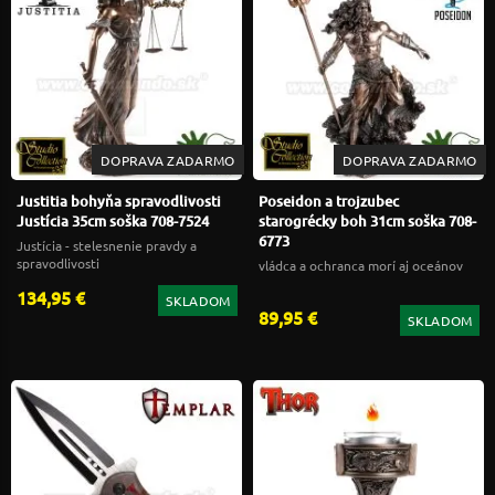
DOPRAVA ZADARMO
DOPRAVA ZADARMO
Justitia bohyňa spravodlivosti
Poseidon a trojzubec
Justícia 35cm soška 708-7524
starogrécky boh 31cm soška 708-
6773
Justícia - stelesnenie pravdy a
spravodlivosti
vládca a ochranca morí aj oceánov
134,95 €
SKLADOM
89,95 €
SKLADOM