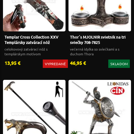
Templar Cross Collection XXV
Thor´s MJOLNIR svietnik na tri
Templársky zatvárací nôž
sviečky 708-7825
celokovový zatvárací nôž s
večerná idylka so sviečkami a s
templárskym motívom
duchom Thora
13,95 €
46,95 €
VYPREDANÉ
SKLADOM