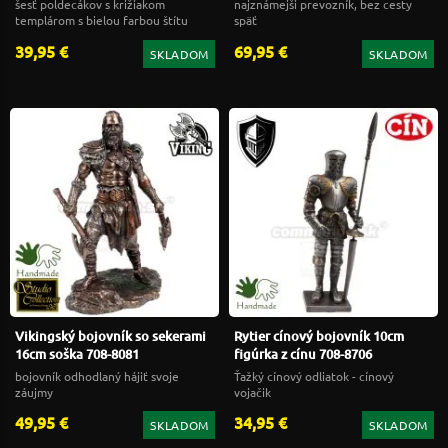
šesť poldecákov s križiakom
najznámejši prevozník, bez cesty
templárom s bielou farbou štítu
späť
39,95 €
69,95 €
SKLADOM
SKLADOM
Vikingský bojovník so sekerami
Rytier cínový bojovník 10cm
16cm soška 708-8081
figúrka z cínu 708-8706
bojovník odhodlaný hájiť svoje
Ťažký cínový odliatok - cínový
záujmy
vojačik
49,95 €
34,95 €
SKLADOM
SKLADOM