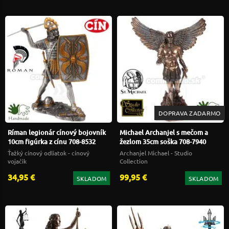
DOPRAVA ZADARMO
Ríman legionár cínový bojovník
Michael Archanjel s mečom a
10cm figúrka z cínu 708-8532
žezlom 35cm soška 708-7940
Ťažký cínový odliatok - cínový
Archanjel Michael - Studio
vojačik
Collection
34,95 €
99,95 €
SKLADOM
SKLADOM