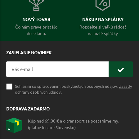
NOVÝ TOVAR
NÁKUP NA SPLÁTKY
Čo nám práve pristálo
Rozdeľte si veľkú rádosť
do skladu.
na malé splátky
ZASIELANIE NOVINIEK
Súhlasím so spracovaním poskytnutých osobných údajov.
Zásady
ochrany osobných údajov
.
DOPRAVA ZADARMO
Kúp nad 69,00 € a o transport sa postaráme my.
(platné len pre Slovensko)