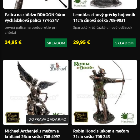
Palica na chôdzu DRAGON 94cm
Leonidas cínový grécky bojovník
vychádzková palica 774-5247
11cm cínová soška 708-9031
pevná palica na podopretie pri
Spartský kráľ, ťažký cínový odliatok
chôdzi
34,95 €
29,95 €
SKLADOM
SKLADOM
DOPRAVA ZADARMO
Michael Archanjel s mečom a
Robin Hood s lukom a mečom
krídlami 26cm soška 708-4997
31cm soška 708-245