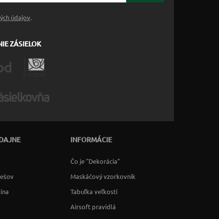
ých údajov
.
IE ZÁSIELOK
DAJNE
INFORMÁCIE
Čo je "Dekorácia"
rešov
Maskáčový vzorkovník
lina
Tabuľka veľkostí
Airsoft pravidlá