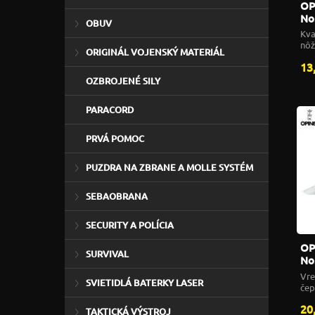
OP
No
OBUV
Kva
nôž
ORIGINÁL VOJENSKÝ MATERIÁL
13
OZBROJENÉ SILY
PARACORD
PRVÁ POMOC
PUZDRA NA ZBRANE A MOLLE SYSTÉM
SEBAOBRANA
SECURITY A POLÍCIA
OP
SURVIVAL
No
nô
Vre
SVIETIDLÁ BATERKY LASER
čep
20
TAKTICKÁ VÝSTROJ