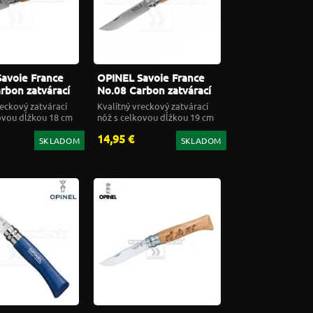
avoie France
OPINEL Savoie France
rbon zatvárací
No.08 Carbon zatvárací
nôž
reckový zatvárací
Kvalitný vreckový zatvárací
ovou dĺžkou 18 cm
nôž s celkovou dĺžkou 19 cm
14,95 €
SKLADOM
SKLADOM