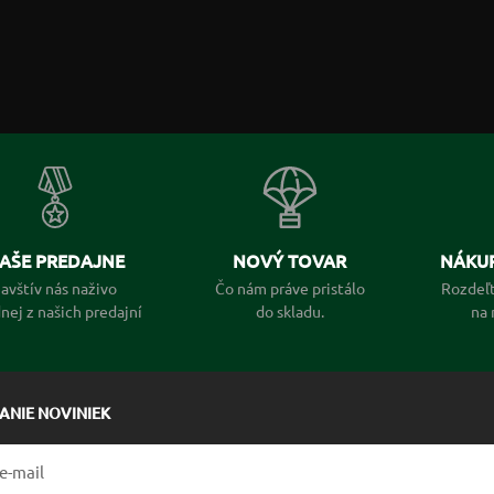
AŠE PREDAJNE
NOVÝ TOVAR
NÁKUP
avštív nás naživo
Čo nám práve pristálo
Rozdeľt
dnej z našich predajní
do skladu.
na 
LANIE NOVINIEK