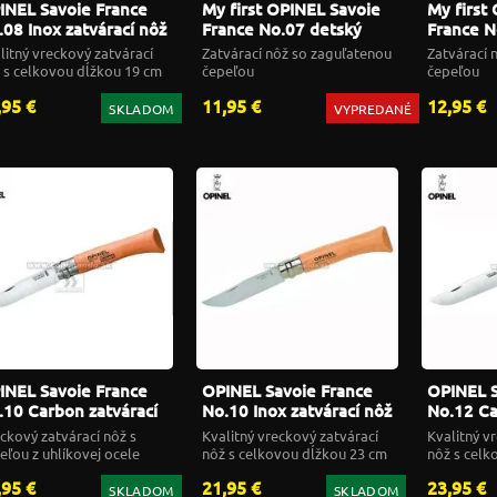
INEL Savoie France
My first OPINEL Savoie
My first
.08 Inox zatvárací nôž
France No.07 detský
France N
nôž červený
nôž mod
litný vreckový zatvárací
Zatvárací nôž so zaguľatenou
Zatvárací 
 s celkovou dĺžkou 19 cm
čepeľou
čepeľou
,95 €
11,95 €
12,95 €
SKLADOM
VYPREDANÉ
INEL Savoie France
OPINEL Savoie France
OPINEL S
.10 Carbon zatvárací
No.10 Inox zatvárací nôž
No.12 Ca
ž
nôž
ckový zatvárací nôž s
Kvalitný vreckový zatvárací
Kvalitný v
eľou z uhlíkovej ocele
nôž s celkovou dĺžkou 23 cm
nôž s celk
,95 €
21,95 €
23,95 €
SKLADOM
SKLADOM