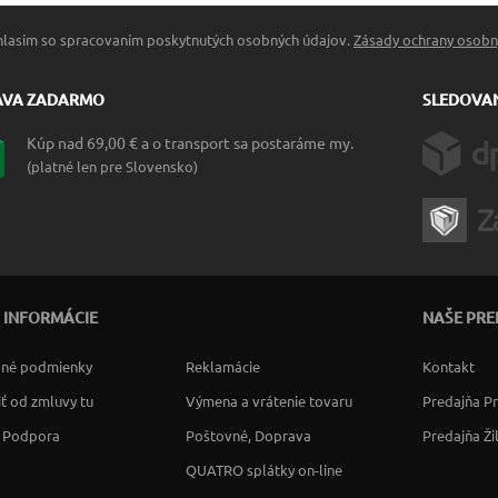
hlasím so spracovaním poskytnutých osobných údajov.
Zásady ochrany osobn
AVA ZADARMO
SLEDOVAN
Kúp nad 69,00 € a o transport sa postaráme my.
(platné len pre Slovensko)
 INFORMÁCIE
NAŠE PRE
né podmienky
Reklamácie
Kontakt
ť od zmluvy tu
Výmena a vrátenie tovaru
Predajňa P
a Podpora
Poštovné, Doprava
Predajňa Ži
QUATRO splátky on-line