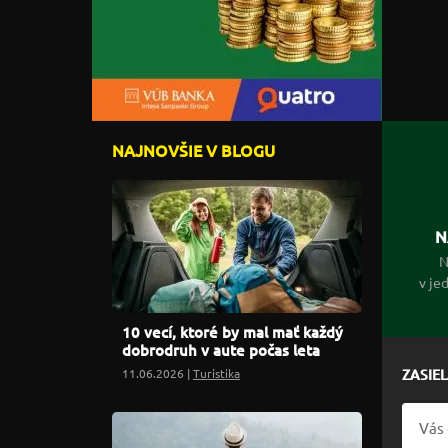
NAJNOVŠIE V BLOGU
N
N
v je
10 vecí, ktoré by mal mať každý
dobrodruh v aute počas leta
11.06.2026 |
Turistika
ZASIE