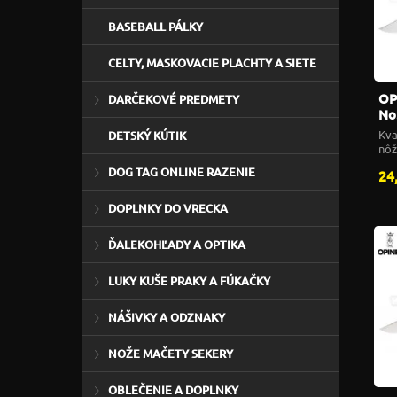
BASEBALL PÁLKY
CELTY, MASKOVACIE PLACHTY A SIETE
OP
DARČEKOVÉ PREDMETY
No
Kva
DETSKÝ KÚTIK
nôž
DOG TAG ONLINE RAZENIE
24
DOPLNKY DO VRECKA
ĎALEKOHĽADY A OPTIKA
LUKY KUŠE PRAKY A FÚKAČKY
NÁŠIVKY A ODZNAKY
NOŽE MAČETY SEKERY
OBLEČENIE A DOPLNKY