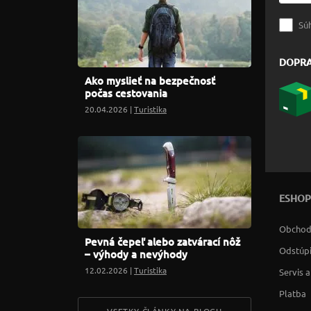
Sú
DOPR
Ako myslieť na bezpečnosť
počas cestovania
20.04.2026 |
Turistika
ESHOP
Obchod
Pevná čepeľ alebo zatvárací nôž
Odstúpi
– výhody a nevýhody
12.02.2026 |
Turistika
Servis 
Platba
VSETKY ČLÁNKY NA BLOGU