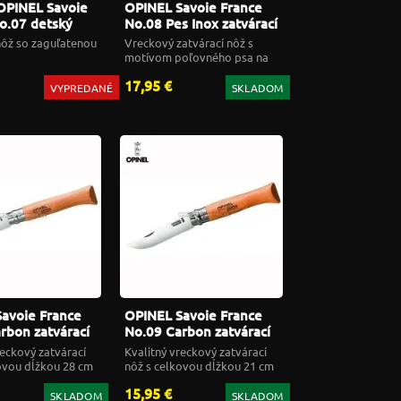
 OPINEL Savoie
OPINEL Savoie France
o.07 detský
No.08 Pes Inox zatvárací
rý
nôž
nôž so zaguľatenou
Vreckový zatvárací nôž s
motívom poľovného psa na
drevenej rúčke
17,95 €
VYPREDANÉ
SKLADOM
avoie France
OPINEL Savoie France
rbon zatvárací
No.09 Carbon zatvárací
nôž
reckový zatvárací
Kvalitný vreckový zatvárací
ovou dĺžkou 28 cm
nôž s celkovou dĺžkou 21 cm
15,95 €
SKLADOM
SKLADOM