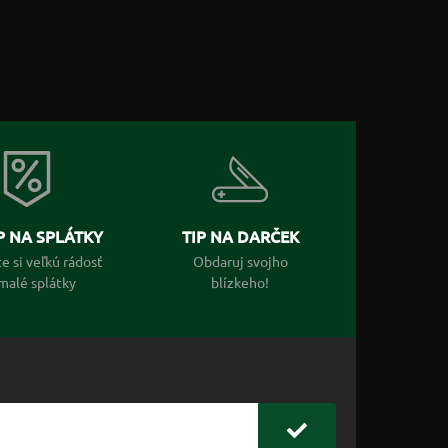
 NA SPLÁTKY
TIP NA DARČEK
e si veľkú rádosť
Obdaruj svojho
malé splátky
blízkeho!