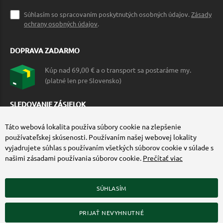
Súhlasím so spracovaním poskytnutých osobných údajov.
Zásady
ochrany osobných údajov
.
DOPRAVA ZADARMO
Kúp nad 69,00 € a o transport sa postaráme my.
(platné len pre Slovensko)
SLEDOVANIE ZÁSIELOK
Táto webová lokalita používa súbory cookie na zlepšenie
používateľskej skúsenosti. Používaním našej webovej lokality
vyjadrujete súhlas s používaním všetkých súborov cookie v súlade s
našimi zásadami používania súborov cookie.
Prečítať viac
SÚHLASÍM
ZÍSKAJTE VIAC O COMMANDO.SK
PRIJAŤ NEVYHNUTNÉ
© 2010-2026 Commando.sk, všetky práva vyhradené.