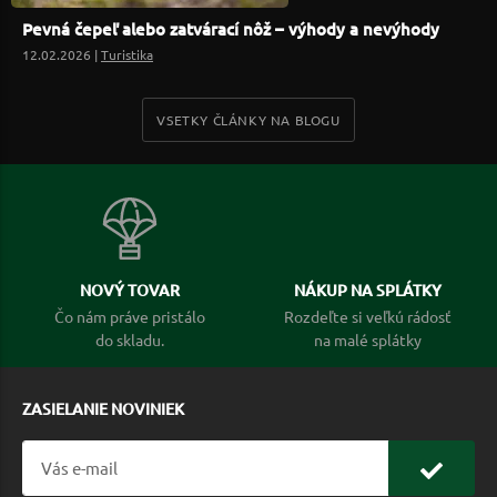
Pevná čepeľ alebo zatvárací nôž – výhody a nevýhody
12.02.2026 |
Turistika
VSETKY ČLÁNKY NA BLOGU
NOVÝ TOVAR
NÁKUP NA SPLÁTKY
Čo nám práve pristálo
Rozdeľte si veľkú rádosť
do skladu.
na malé splátky
ZASIELANIE NOVINIEK