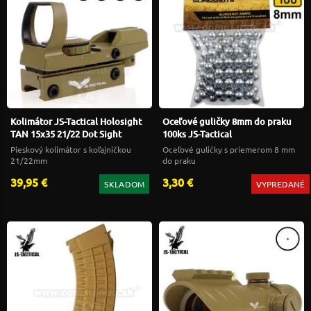
Kolimátor JS-Tactical Holosight
Oceľové guličky 8mm do praku
TAN 15x35 21/22 Dot Sight
100ks JS-Tactical
Pieskový kolimátor s koľajničkou
Oceľové guličky s priemerom 8 mm
21/22mm
do praku
39,95 €
3,30 €
SKLADOM
VYPREDANÉ