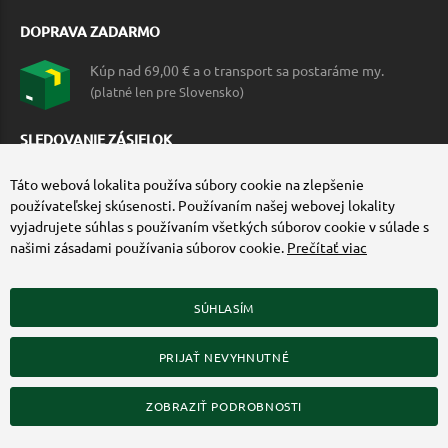
DOPRAVA ZADARMO
Kúp nad 69,00 € a o transport sa postaráme my.
(platné len pre Slovensko)
SLEDOVANIE ZÁSIELOK
Táto webová lokalita používa súbory cookie na zlepšenie
používateľskej skúsenosti. Používaním našej webovej lokality
vyjadrujete súhlas s používaním všetkých súborov cookie v súlade s
našimi zásadami používania súborov cookie.
Prečítať viac
SÚHLASÍM
ZÍSKAJTE VIAC O COMMANDO.SK
PRIJAŤ NEVYHNUTNÉ
© 2010-2026 Commando.sk, všetky práva vyhradené.
Upraviť nastavenia Cookies
ZOBRAZIŤ PODROBNOSTI
Web dizajn: MARLOW DESIGN