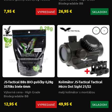
Biodegradable BB
7,95 €
26,95 €
VYPREDANÉ
SKLADOM
JS-Tactical BBs BIO guličky 0,28g
Kolimátor JS-Tactical Tactical
3570ks biele 6mm
Micro Dot Sight 21/22
Výborná cena - High Grade
malý kolimátor s montážou
Biodegradable BB
12,95 €
49,95 €
VYPREDANÉ
SKLADOM