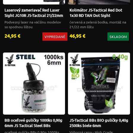
Laserový zameriavač Red Laser
Kolimátor JS-Tactical Red Dot
Sight JG10R JS-Tactical 21/22mm
1x30 RD TAN Dot Sight
Podvesný laser na väčšinu modelov
červená a zelená bodka, montáž na
so spodnou lištou
21/22 mm lištu
24,95 €
46,95 €
VYPREDANÉ
SKLADOM
BB oceľové guličky 1000ks 0,90g
JS-Tactical BBs BIO guličky 0,40g
6mm JS Tactical Steel BBs
2500ks biele 6mm
oceľové guličky BBs 0,90g 1000ks
Výborná cena - High Grade