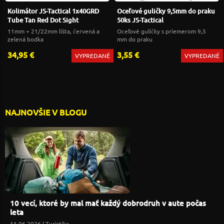
Kolimátor JS-Tactical 1x40GRD
Oceľové guličky 9,5mm do praku
Tube Tan Red Dot Sight
50ks JS-Tactical
11mm + 21/22mm lišta, červená a
Oceľové guličky s priemerom 9,5
zelená bodka
mm do praku
34,95 €
3,55 €
VYPREDANÉ
VYPREDANÉ
NAJNOVŠIE V BLOGU
10 vecí, ktoré by mal mať každý dobrodruh v aute počas
leta
11.06.2026 |
Turistika