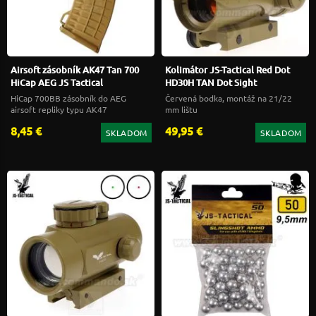
Airsoft zásobník AK47 Tan 700
Kolimátor JS-Tactical Red Dot
HiCap AEG JS Tactical
HD30H TAN Dot Sight
HiCap 700BB zásobník do AEG
Červená bodka, montáž na 21/22
airsoft repliky typu AK47
mm lištu
8,45 €
49,95 €
SKLADOM
SKLADOM