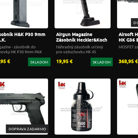
D
sobník H&K P30 9mm
Airgun Magazine
Airsoft 
.K.
Zásobník Heckler&Koch
HK G36 
HK45 CO2 4,5mm
azine - zásobník do
Náhradný zásobník určený
MOSFET z
novky HK P30 9mm PAK
pre vzduchovku HK 45
,95 €
19,95 €
368,95 €
SKLADOM
SKLADOM
DOPRAVA ZADARMO