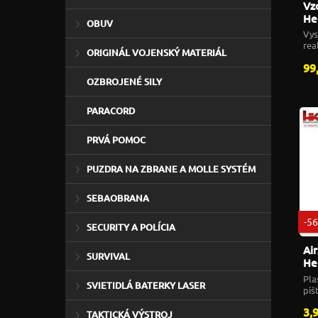
Vz
He
OBUV
GN
Vys
pis
rea
ORIGINÁL VOJENSKÝ MATERIÁL
výb
99
OZBROJENÉ SILY
PARACORD
PRVÁ POMOC
PUZDRA NA ZBRANE A MOLLE SYSTÉM
SEBAOBRANA
-5
SECURITY A POLÍCIA
Ai
SURVIVAL
He
AE
Pla
SVIETIDLÁ BATERKY LASER
piš
3,
TAKTICKÁ VÝSTROJ