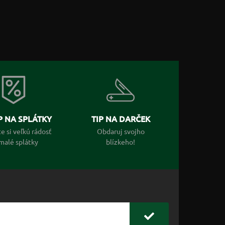
 NA SPLÁTKY
TIP NA DARČEK
e si veľkú rádosť
Obdaruj svojho
malé splátky
blízkeho!