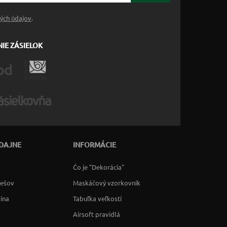
ých údajov
.
IE ZÁSIELOK
DAJNE
INFORMÁCIE
Čo je "Dekorácia"
rešov
Maskáčový vzorkovník
lina
Tabuľka veľkostí
Airsoft pravidlá