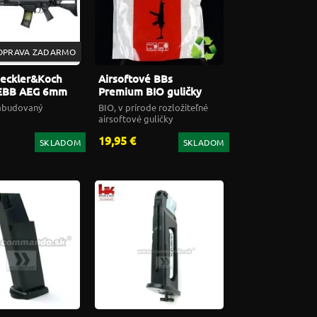
OPRAVA ZADARMO
Heckler&Koch
Airsoftové BBs
EBB AEG 6mm
Premium BIO guličky
H&K 0,30g 3400ks biele
abudovaný
BIO, v prírode rozložiteľné
6mm
airsoftové guličky
19,95 €
SKLADOM
SKLADOM