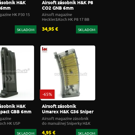
zásobník H&K
Airsoft zásobník H&K P8
 6mm
CO2 GNB 6mm
gazine HK P30 15
Airsoft magazine
Heckler&Koch HK P8 17 BB
CO2 GNB
34,95 €
SKLADOM
SKLADOM
-65%
zásobník H&K
Airsoft zásobník
pact GBB 6mm
Umarex H&K G36 Sniper
ASG
gazine
Airsoft magazine zásobník
och HK USP
do manuálnej Sniperky H&K
2 BB
G36ky
4,95 €
SKLADOM
SKLADOM