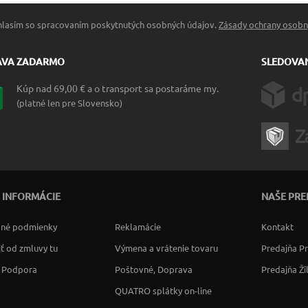
hlasím so spracovaním poskytnutých osobných údajov.
Zásady ochrany osobn
AVA ZADARMO
SLEDOVAN
Kúp nad 69,00 € a o transport sa postaráme my.
(platné len pre Slovensko)
 INFORMÁCIE
NAŠE PRE
né podmienky
Reklamácie
Kontakt
ť od zmluvy tu
Výmena a vrátenie tovaru
Predajňa P
a Podpora
Poštovné, Doprava
Predajňa Ži
QUATRO splátky on-line