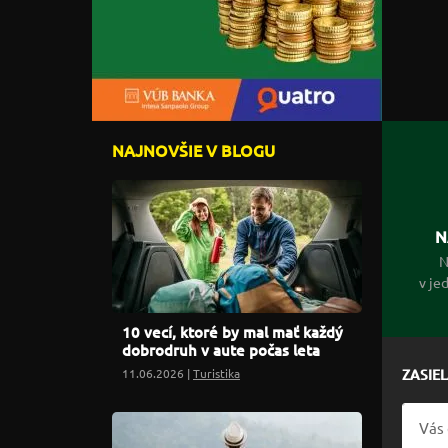
NAJNOVŠIE V BLOGU
N
N
v je
10 vecí, ktoré by mal mať každý
dobrodruh v aute počas leta
11.06.2026 |
Turistika
ZASIE