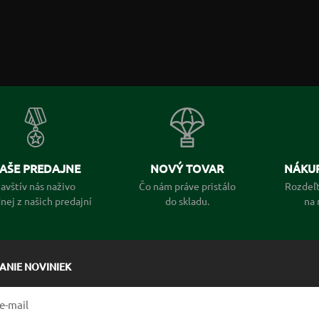
AŠE PREDAJNE
NOVÝ TOVAR
NÁKUP
avštív nás naživo
Čo nám práve pristálo
Rozdeľt
dnej z našich predajní
do skladu.
na 
LANIE NOVINIEK