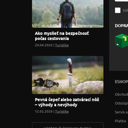
Sú
DOPR
Ako myslieť na bezpečnosť
počas cestovania
20.04.2026 |
Turistika
ESHOP
Obchod
Pevná čepeľ alebo zatvárací nôž
Odstúpi
– výhody a nevýhody
12.02.2026 |
Turistika
Servis 
Platba
VSETKY ČLÁNKY NA BLOGU