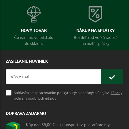
NOVÝ TOVAR
NÁKUP NA SPLÁTKY
Čo nám práve pristálo
Rozdeľte si veľkú rádosť
do skladu.
na malé splátky
ZASIELANIE NOVINIEK
Súhlasím so spracovaním poskytnutých osobných údajov.
Zásady
ochrany osobných údajov
.
DOPRAVA ZADARMO
Kúp nad 69,00 € a o transport sa postaráme my.