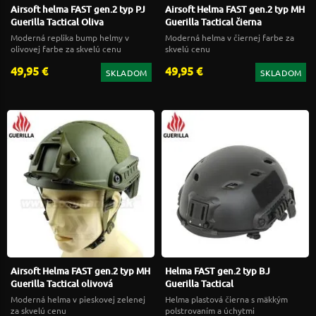
Airsoft helma FAST gen.2 typ PJ
Airsoft Helma FAST gen.2 typ MH
Guerilla Tactical Oliva
Guerilla Tactical čierna
Moderná replika bump helmy v
Moderná helma v čiernej farbe za
olivovej farbe za skvelú cenu
skvelú cenu
49,95 €
49,95 €
SKLADOM
SKLADOM
Airsoft Helma FAST gen.2 typ MH
Helma FAST gen.2 typ BJ
Guerilla Tactical olivová
Guerilla Tactical
Moderná helma v pieskovej zelenej
Helma plastová čierna s mäkkým
za skvelú cenu
polstrovaním a úchytmi