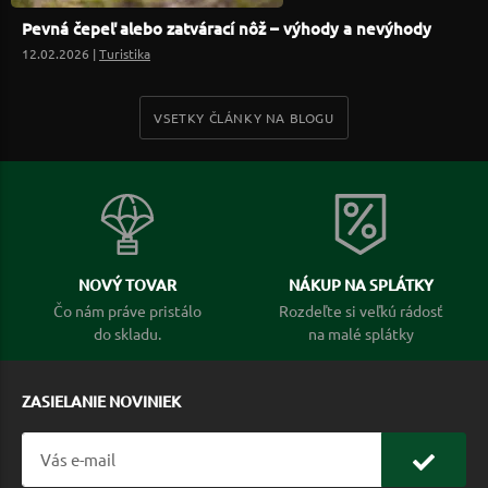
Pevná čepeľ alebo zatvárací nôž – výhody a nevýhody
12.02.2026 |
Turistika
VSETKY ČLÁNKY NA BLOGU
NOVÝ TOVAR
NÁKUP NA SPLÁTKY
Čo nám práve pristálo
Rozdeľte si veľkú rádosť
do skladu.
na malé splátky
ZASIELANIE NOVINIEK