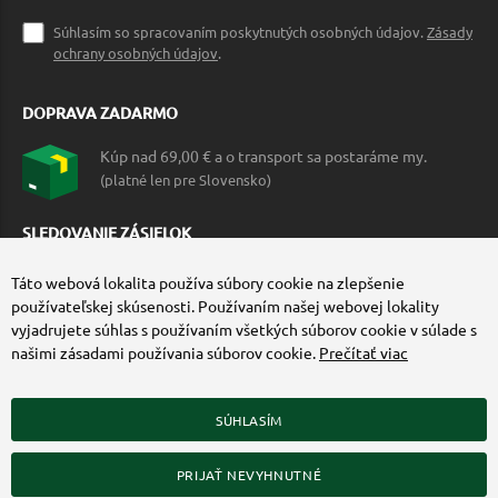
Súhlasím so spracovaním poskytnutých osobných údajov.
Zásady
ochrany osobných údajov
.
DOPRAVA ZADARMO
Kúp nad 69,00 € a o transport sa postaráme my.
(platné len pre Slovensko)
SLEDOVANIE ZÁSIELOK
Táto webová lokalita používa súbory cookie na zlepšenie
používateľskej skúsenosti. Používaním našej webovej lokality
vyjadrujete súhlas s používaním všetkých súborov cookie v súlade s
našimi zásadami používania súborov cookie.
Prečítať viac
SÚHLASÍM
ZÍSKAJTE VIAC O COMMANDO.SK
PRIJAŤ NEVYHNUTNÉ
© 2010-2026 Commando.sk, všetky práva vyhradené.