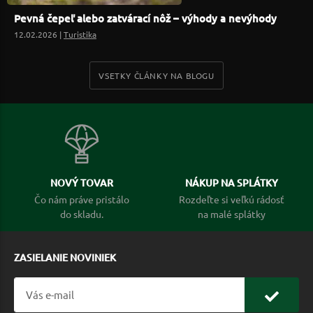
Pevná čepeľ alebo zatvárací nôž – výhody a nevýhody
12.02.2026 |
Turistika
VSETKY ČLÁNKY NA BLOGU
NOVÝ TOVAR
NÁKUP NA SPLÁTKY
Čo nám práve pristálo
Rozdeľte si veľkú rádosť
do skladu.
na malé splátky
ZASIELANIE NOVINIEK