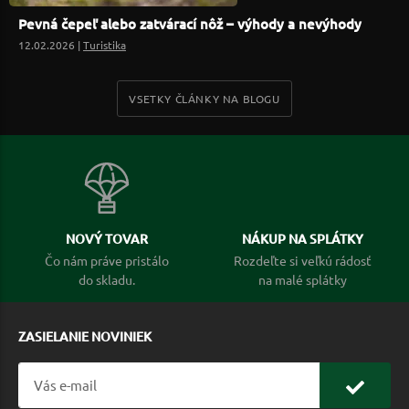
Pevná čepeľ alebo zatvárací nôž – výhody a nevýhody
12.02.2026 |
Turistika
VSETKY ČLÁNKY NA BLOGU
NOVÝ TOVAR
NÁKUP NA SPLÁTKY
Čo nám práve pristálo
Rozdeľte si veľkú rádosť
do skladu.
na malé splátky
ZASIELANIE NOVINIEK