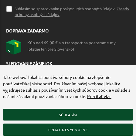
Súhlasím so spracovaním poskytnutých osobných údajov.
Zásady
ochrany osobných údajov
.
DOPRAVA ZADARMO
Kúp nad 69,00 € a o transport sa postaráme my.
(platné len pre Slovensko)
SLEDOVANIE ZÁSIELOK
Táto webová lokalita používa súbory cookie na zlepšenie
používateľskej skúsenosti. Používaním našej webovej lokality
vyjadrujete súhlas s používaním všetkých súborov cookie v súlade s
našimi zásadami používania súborov cookie.
Prečítať viac
SÚHLASÍM
ZÍSKAJTE VIAC O COMMANDO.SK
PRIJAŤ NEVYHNUTNÉ
© 2010-2026 Commando.sk, všetky práva vyhradené.