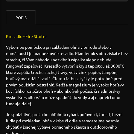
POPIS
Kresadlo - Fire Starter
Výbornou pomôckou pri zakladaní ohňa v prírode alebo v
domácnosti je magnéziové kresadlo. Plamienok s ním získate bez
strachu, či Vám náhodou nezvlhnú zápalky alebo nebude
fungovať zapaľovač. Kresadlo vytvorí iskry s teplotou až 3000°C,
ktoré zapália trochu suchej trávy, vetvičiek, papier, tampón,
horľavý materiál či varič. Čiernu farbu z tyčky je potrebné pred
prvým použitím odstrániť. Keďže magnézium je vysoko horľavý
kov, ľahko rozložíte oheň v akomkoľvek počasí, či nadmorskej
výške. Kresadlo Vám môže spadnúť do vody a aj napriek tomu
funguje ďalej.
Je spoľahlivé, preto ho obľubujú rybári, poľovníci, turisti, bežní
ľudia pri rozkladaní ohňa v krbe či grile a samozrejme nesmie
chýbať v žiadnej výbave poriadneho skauta a outdoorového
nadšenca.