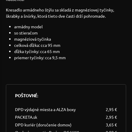
Kresadlo armádneho štýlu sa skladá z magnéziovej tyčinky,
škrabky a šnúrky, ktorá tieto dve časti drží pohromade.
armádny model
so stieračom
magnéziová tyčinka
celková dĺžka: cca 95 mm
dĺžka tyčinky: cca 65 mm
priemer tyčinky: cca 9,5 mm
POŠTOVNÉ:
DPD výdajné miesta a ALZA boxy
2,95 €
PACKETA.sk
2,95 €
DPD kuriér (doručenie domov)
3,65 €