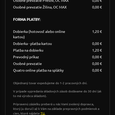
Osobné prevzatie Prešov, OC MAX
0,00 €
Osobné prevzatie Žilina, OC MAX
0,00 €
FORMA PLATBY:
Dobierka (hotovosť alebo online
1,20 €
kartou)
Dobierka - platba kartou
0,00 €
Platba na dobierku
1,20 €
Prevodný príkaz
0,00 €
Osobné prevzatie
0,00 €
Quatro online platba na splátky
0,00 €
Objednaný tovar expedujeme do 1-2 pracovných dní.
V prípade vypredania skladových zásob dodávame do 30 dní (ak
to má výrobca skladom).
Pripravenú zásielku preberá u nás Vami zvolený dopravca,
ktorý ju doručí až k Vám na základe prepravných podmienok a
cien, ktoré nájdete
TU.