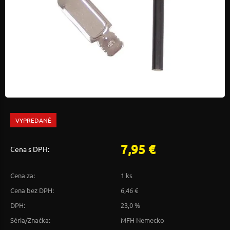
VYPREDANÉ
7,95 €
Cena s DPH:
Cena za:
1 ks
Cena bez DPH:
6,46 €
DPH:
23,0 %
Séria/Značka:
MFH Nemecko