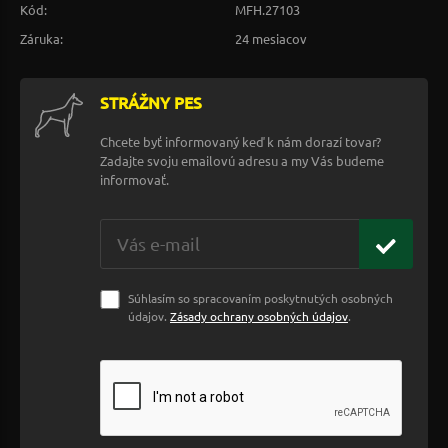
Kód:
MFH.27103
Záruka:
24 mesiacov
STRÁŽNY PES
Chcete byť informovaný keď k nám dorazí tovar?
Zadajte svoju emailovú adresu a my Vás budeme
informovať.
Súhlasím so spracovaním poskytnutých osobných
údajov.
Zásady ochrany osobných údajov
.